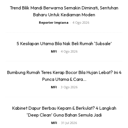
Klik link ini untuk join telegram grup
Trend Bilik Mandi Berwarna Semakin Diminati, Sentuhan
Baharu Untuk Kediaman Moden
Geng Dekor Impiana:
Reporter Impiana
-
4 Ogo 2026
https://t.me/gengdekorimpiana
5 Kesilapan Utama Bila Nak Beli Rumah ‘Subsale’
MFI
-
4 Ogo 2026
Bumbung Rumah Teres Kerap Bocor Bila Hujan Lebat? Ini 4
Punca Utama & Cara...
Ads
MFI
-
3 Ogo 2026
Kabinet Dapur Berbau Kepam & Berkulat? 4 Langkah
‘Deep Clean’ Guna Bahan Semula Jadi
MFI
-
31 Jul 2026