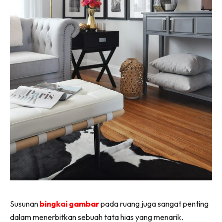
Ilham Impiana 360
Ilham Impiana Inspirasi Selebriti
Impiana TV
Casa Impiana
Impiana MakeOver
Lahar Dekor
Sembang Dekor
Sembang Laman
Tip Impiana
Tip Laman
Hub Ideaktiv
Susunan
bingkai gambar
pada ruang juga sangat penting
dalam menerbitkan sebuah tata hias yang menarik.