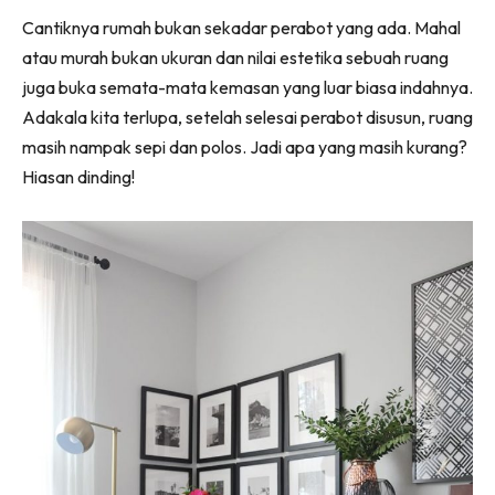
Ruang Makan
Facebook
WhatsApp
Telegram
X
Cantiknya rumah bukan sekadar perabot yang ada. Mahal
(Twitter)
Ruang Tamu
atau murah bukan ukuran dan nilai estetika sebuah ruang
Menarik Lagi
juga buka semata-mata kemasan yang luar biasa indahnya.
Casa Impiana
Adakala kita terlupa, setelah selesai perabot disusun, ruang
Impiana Makeover
masih nampak sepi dan polos. Jadi apa yang masih kurang?
Makeover Ruang Selebriti
Hiasan dinding!
Destinasi
Hotel
Kafe
Hartanah
High Rise
Landed
Video
Beli Di Mana
Buat Sendiri
Ilham Impiana