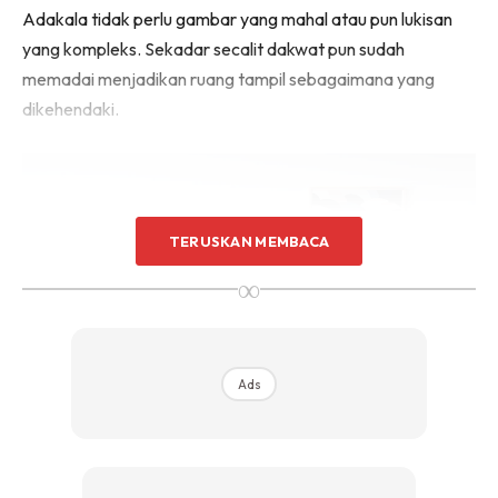
Adakala tidak perlu gambar yang mahal atau pun lukisan
Sentuhan Midas penuh kemewahan dan elegant
untuk kediaman anda.
yang kompleks. Sekadar secalit dakwat pun sudah
Rahsia dari IMPIANA, download sekarang di
memadai menjadikan ruang tampil sebagaimana yang
dikehendaki.
KLIK DI SEENI
TERUSKAN MEMBACA
∞
Ads