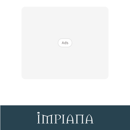
Ingin lebih tahu pelbagai tip untuk dekorasi rumah?
Jangan lupa ikuti kami di
Telegram
dan
TikTok
rasmi
IMPIANA.
Ads