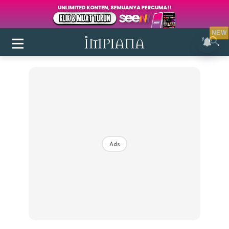
NEW
Ads
Login
|
Register
Buletin
Inspirasi
Bilik Air