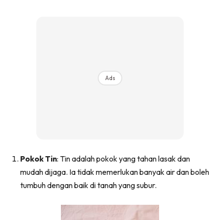
Ilham Impiana 360
Ilham Impiana Inspirasi Selebriti
Impiana TV
Casa Impiana
Impiana MakeOver
Lahar Dekor
Ads
Sembang Dekor
Sembang Laman
Tip Impiana
Tip Laman
Pokok Tin
: Tin adalah pokok yang tahan lasak dan
mudah dijaga. Ia tidak memerlukan banyak air dan boleh
Hub Ideaktiv
tumbuh dengan baik di tanah yang subur.