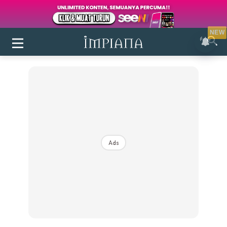
NEW
Ads
Login
|
Register
Buletin
Inspirasi
Bilik Air