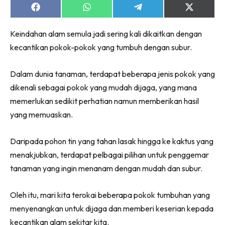
Ruang Makan
Share
Share
Share
Share
on
on
on
on
Ruang Tamu
Facebook
WhatsApp
Telegram
X
Menarik Lagi
Keindahan alam semula jadi sering kali dikaitkan dengan
(Twitter)
Casa Impiana
kecantikan pokok-pokok yang tumbuh dengan subur.
Impiana Makeover
Dalam dunia tanaman, terdapat beberapa jenis pokok yang
Makeover Ruang Selebriti
dikenali sebagai pokok yang mudah dijaga, yang mana
Destinasi
memerlukan sedikit perhatian namun memberikan hasil
Hotel
yang memuaskan.
Kafe
Hartanah
Daripada pohon tin yang tahan lasak hingga ke kaktus yang
High Rise
menakjubkan, terdapat pelbagai pilihan untuk penggemar
Landed
tanaman yang ingin menanam dengan mudah dan subur.
Video
Beli Di Mana
Oleh itu, mari kita terokai beberapa pokok tumbuhan yang
Buat Sendiri
menyenangkan untuk dijaga dan memberi keserian kepada
Ilham Impiana
kecantikan alam sekitar kita.