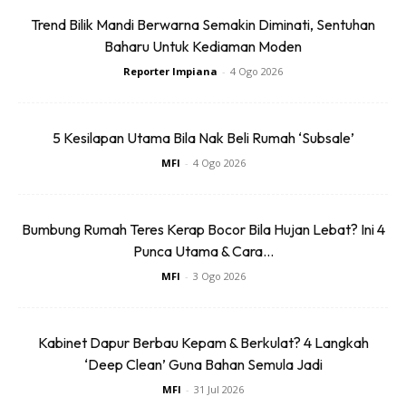
Trend Bilik Mandi Berwarna Semakin Diminati, Sentuhan
Baharu Untuk Kediaman Moden
4. Pokok Kelapa Sawit
: Pokok kelapa sawit adalah
Reporter Impiana
-
4 Ogo 2026
tanaman tropika yang sangat tahan lasak dan mudah
dijaga. Ia tidak begitu memerlukan perhatian dan boleh
tumbuh dengan baik di tanah yang subur.
5 Kesilapan Utama Bila Nak Beli Rumah ‘Subsale’
MFI
-
4 Ogo 2026
Anda mungkin berminat dengan
Bumbung Rumah Teres Kerap Bocor Bila Hujan Lebat? Ini 4
Punca Utama & Cara...
MFI
-
3 Ogo 2026
Kabinet Dapur Berbau Kepam & Berkulat? 4 Langkah
‘Deep Clean’ Guna Bahan Semula Jadi
SHOPEE MY
SHOPEE MY
MFI
-
31 Jul 2026
Baseus BH1 Lite
Amgras Stroller