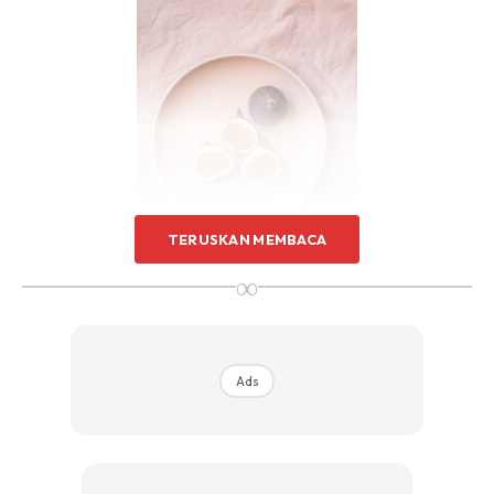
Sentuhan Midas penuh kemewahan dan elegant
untuk kediaman anda.
Rahsia dari IMPIANA, download sekarang di
KLIK DI SEENI
TERUSKAN MEMBACA
∞
Pokok Herba
: Herba seperti daun sup, daun pudina dan
serai adalah contoh-contoh pokok yang mudah dijaga.
Ads
Pokok ini biasanya tidak memerlukan banyak perhatian
dan boleh tumbuh subur dalam pelbagai keadaan tanah.