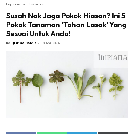
Impiana
»
Dekorasi
Bilik Tidur
Susah Nak Jaga Pokok Hiasan? Ini 5
Ruang Makan
Pokok Tanaman ‘Tahan Lasak’ Yang
Ruang Tamu
Sesuai Untuk Anda!
Direktori
Interior Design
By
Qistina Balqis
-
18 Apr 2024
Landskap
DIY
Bilik Air
Bilik Tidur
Dapur
Ruang Makan
Make Over
Bilik Air
Bilik Tidur
Dapur