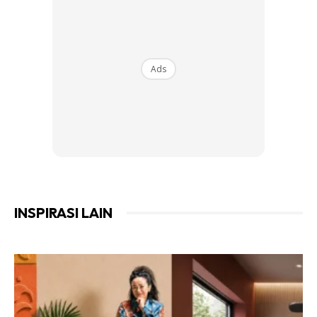
Ads
2. Rekahan Dinding, Lantai dan Jubin
INSPIRASI LAIN
Rekahan halus pada dinding atau lantai mungkin nampak
remeh, namun ia sebenarnya laluan utama semut masuk
dan keluar dari sarang. Rumah yang sudah lama didiami
atau mengalami pergerakan struktur lebih cenderung
mempunyai rekahan mikro yang tidak disedari.