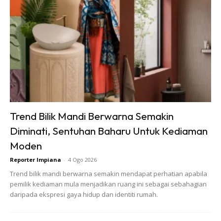
Ads
Trend Bilik Mandi Berwarna Semakin
Diminati, Sentuhan Baharu Untuk Kediaman
Moden
Celah kecil inilah yang memudahkan semut bersarang di
Reporter Impiana
-
4 Ogo 2026
rumah kerana ia memberi ruang perlindungan yang selamat
Trend bilik mandi berwarna semakin mendapat perhatian apabila
daripada gangguan luar.
pemilik kediaman mula menjadikan ruang ini sebagai sebahagian
daripada ekspresi gaya hidup dan identiti rumah.
Gunakan sealant atau filler khas untuk menutup celah ini
bagi menghalang akses semut dari luar.