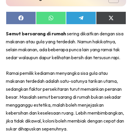
Ruang Makan
Ruang Tamu
Menarik Lagi
Share
Share
Share
Share
on
on
on
on
Casa Impiana
Facebook
WhatsApp
Telegram
X
Semut bersarang di rumah
sering dikaitkan dengan sisa
(Twitter)
Impiana Makeover
makanan atau gula yang terdedah. Namun hakikatnya,
Makeover Ruang Selebriti
selain makanan, ada beberapa punca lain yang ramai tak
Destinasi
sedar walaupun dapur kelihatan bersih dan tersusun rapi.
Hotel
Kafe
Ramai pemilik kediaman menyangka sisa gula atau
Hartanah
makanan terdedah adalah satu-satunya tarikan utama,
High Rise
sedangkan faktor persekitaran turut memainkan peranan
Landed
besar. Masalah semut bersarang di rumah bukan sekadar
Video
mengganggu estetika, malah boleh menjejaskan
Beli Di Mana
kebersihan dan keselesaan ruang. Lebih membimbangkan,
Buat Sendiri
jika tidak dikawal, koloni boleh membiak dengan cepat dan
Ilham Impiana
sukar dihapuskan sepenuhnya.