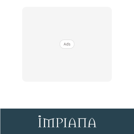
lama atau kotak kadbod menyediakan ruang terlindung
untuk pembiakan.
Apabila ruang ini tidak dibersihkan secara berkala, risiko
semut bersarang di rumah meningkat kerana persekitaran
Ads
tersebut sesuai untuk mereka membiak.
Ads