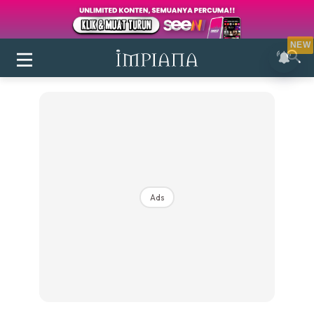
NEW
Ads
Login
|
Register
Buletin
Inspirasi
Bilik Air