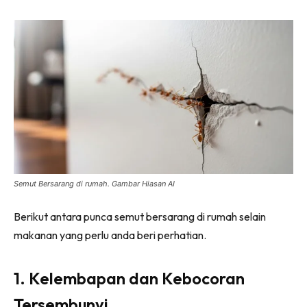
Ilham Impiana 360
Ilham Impiana Inspirasi Selebriti
Impiana TV
Casa Impiana
Impiana MakeOver
Lahar Dekor
Sembang Dekor
Sembang Laman
Tip Impiana
Semut Bersarang di rumah. Gambar Hiasan AI
Tip Laman
Berikut antara punca semut bersarang di rumah selain
makanan yang perlu anda beri perhatian.
Hub Ideaktiv
1. Kelembapan dan Kebocoran
Tersembunyi