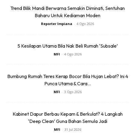
Trend Bilik Mandi Berwarna Semakin Diminati, Sentuhan
Baharu Untuk Kediaman Moden
Reporter Impiana
-
4 Ogo 2026
5 Kesilapan Utama Bila Nak Beli Rumah ‘Subsale’
MFI
-
4 Ogo 2026
Bumbung Rumah Teres Kerap Bocor Bila Hujan Lebat? Ini 4
Punca Utama & Cara...
3. Longgokan Barang dan Stor Tidak
MFI
-
3 Ogo 2026
Terurus
Kabinet Dapur Berbau Kepam & Berkulat? 4 Langkah
Kawasan gelap, berhabuk dan jarang diganggu seperti stor,
‘Deep Clean’ Guna Bahan Semula Jadi
bawah tangga atau kotak lama menjadi lokasi kegemaran
MFI
-
31 Jul 2026
semut membina koloni. Timbunan surat khabar, majalah