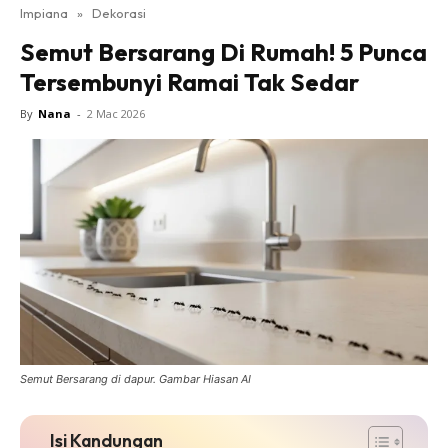
Impiana
»
Dekorasi
Bilik Tidur
Semut Bersarang Di Rumah! 5 Punca
Ruang Makan
Tersembunyi Ramai Tak Sedar
Ruang Tamu
Direktori
By
Nana
-
2 Mac 2026
Interior Design
Landskap
DIY
Bilik Air
Bilik Tidur
Dapur
Ruang Makan
Make Over
Bilik Air
Semut Bersarang di dapur. Gambar Hiasan AI
Bilik Tidur
Dapur
Isi Kandungan