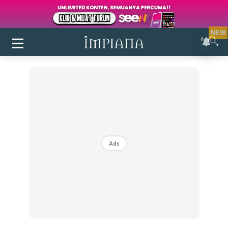
NEW
Ads
Login
|
Register
Buletin
Inspirasi