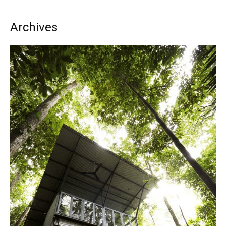
Bilik Air
Archives
Bilik Tidur
Ruang Makan
Ruang Tamu
Direktori
Interior Design
Landskap
DIY
Bilik Air
Bilik Tidur
Dapur
Ruang Makan
Make Over
Bilik Air
Bilik Tidur