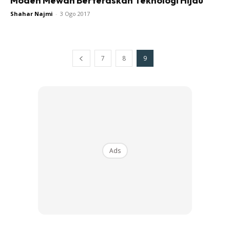
Moden Mewah Berteraskan Teknologi Hijau
Shahar Najmi
-
3 Ogo 2017
7
8
9
Ads