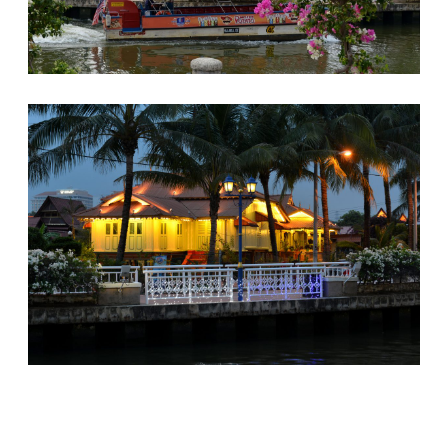
Ilham Impiana 360
Ilham Impiana Inspirasi Selebriti
Impiana TV
Casa Impiana
Impiana MakeOver
Lahar Dekor
Sembang Dekor
Sembang Laman
Tip Impiana
Tip Laman
Hub Ideaktiv