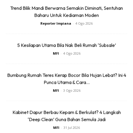
Trend Bilik Mandi Berwarna Semakin Diminati, Sentuhan
Baharu Untuk Kediaman Moden
Reporter Impiana
-
4 Ogo 2026
Buat pengunjung yang pertama kali tiba di hotel ini, anda
5 Kesilapan Utama Bila Nak Beli Rumah ‘Subsale’
pasti kagum melihat seni bina bangunan lama yang masih
MFI
-
4 Ogo 2026
tersergam indah dengan identiti tersendiri, di sebalik
bangunan-bangunan pencakar langit yang berada di
Bumbung Rumah Teres Kerap Bocor Bila Hujan Lebat? Ini 4
sekelilingnya. Pembinaan hotel yang menggunakan bahan
Punca Utama & Cara...
asas seperti simen pada driveway bagaikan menterjemah
MFI
-
3 Ogo 2026
suasana dahulu kala. Pemilihan tetingkap kayu yang
mengimbau suasana kampung tradisional Melayu
menaikkan emosi ‘dulu-dulu’.
Kabinet Dapur Berbau Kepam & Berkulat? 4 Langkah
‘Deep Clean’ Guna Bahan Semula Jadi
MFI
-
31 Jul 2026