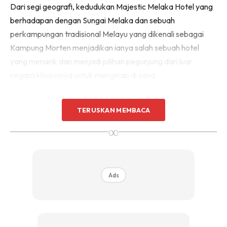
Dari segi geografi, kedudukan Majestic Melaka Hotel yang
Sentuhan Midas penuh kemewahan dan elegant
berhadapan dengan Sungai Melaka dan sebuah
untuk kediaman anda.
Rahsia dari IMPIANA, download sekarang di
perkampungan tradisional Melayu yang dikenali sebagai
Kampung Morten menjadikan ianya salah sebuah hotel
yang menarik dan menjadi pilihan pegunjung dari luar
KLIK DI SEENI
negara khususnya untuk menginap di sana.
TERUSKAN MEMBACA
∞
Ads