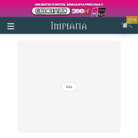
NEW
Ads
Login
|
Register
Buletin
Inspirasi
Bilik Air