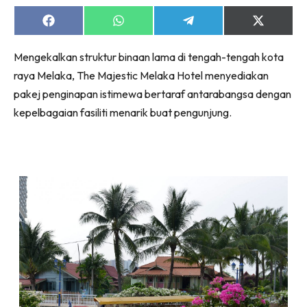
Ruang Makan
Ruang Tamu
Share
Share
Share
Share
on
on
on
on
Menarik Lagi
Facebook
WhatsApp
Telegram
X
Mengekalkan struktur binaan lama di tengah-tengah kota
(Twitter)
Casa Impiana
raya Melaka, The Majestic Melaka Hotel menyediakan
Impiana Makeover
pakej penginapan istimewa bertaraf antarabangsa dengan
Makeover Ruang Selebriti
kepelbagaian fasiliti menarik buat pengunjung.
Destinasi
Hotel
Kafe
Hartanah
High Rise
Landed
Video
Beli Di Mana
Buat Sendiri
Ilham Impiana