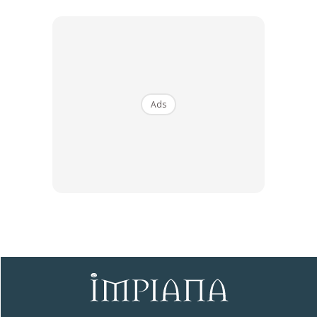
Garapan sentuhan gaya baba nyonya tawarkan
penginapan unik di tengah-tengah kota Melaka
Ads
Ads