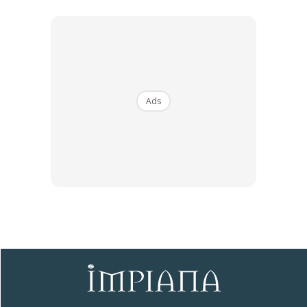
keselesaan dan kehangatan.
Ads
apartmenttherapy.com