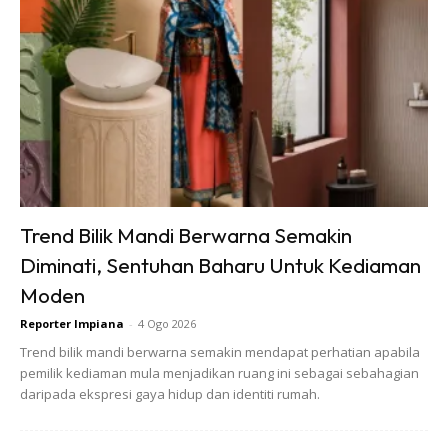
SHOPEE MY
SHOPEE MY
Baseus BH1 Lite
Amgras Stroller
80H Playtime
Baby Portable Mini
Wireless
Fan Rechargeable
RM74.06
RM58.4
RM80.5
RM101.47
Headphone
9 L...
Bluetoo...
Buy Now
Buy Now
1
/
5
❮
❯
Trend Bilik Mandi Berwarna Semakin
Diminati, Sentuhan Baharu Untuk Kediaman
Moden
Reporter Impiana
-
4 Ogo 2026
Trend bilik mandi berwarna semakin mendapat perhatian apabila
pemilik kediaman mula menjadikan ruang ini sebagai sebahagian
Ads
daripada ekspresi gaya hidup dan identiti rumah.