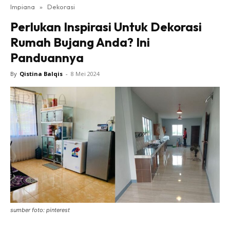
Impiana
»
Dekorasi
Bilik Tidur
Perlukan Inspirasi Untuk Dekorasi
Ruang Makan
Rumah Bujang Anda? Ini
Ruang Tamu
Panduannya
Direktori
Interior Design
By
Qistina Balqis
-
8 Mei 2024
Landskap
DIY
Bilik Air
Bilik Tidur
Dapur
Ruang Makan
Make Over
Bilik Air
Bilik Tidur
sumber foto: pinterest
Dapur