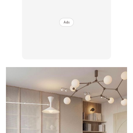
Ilham Impiana 360
Ilham Impiana Inspirasi Selebriti
Impiana TV
Ads
Casa Impiana
Impiana MakeOver
Lahar Dekor
Sembang Dekor
Sembang Laman
Tip Impiana
Tip Laman
Hub Ideaktiv