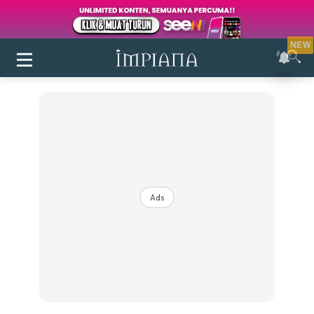
NEW
Ads
Login
|
Register
Buletin
Inspirasi
Bilik Air