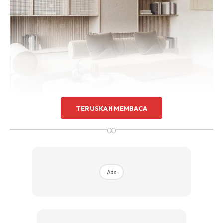
Sentuhan Midas penuh kemewahan dan elegant
untuk kediaman anda.
Rahsia dari IMPIANA, download sekarang di
KLIK DI SEENI
TERUSKAN MEMBACA
∞
Ads
Ads