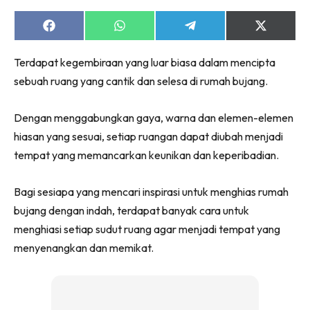
Ruang Makan
Ruang Tamu
Share
Share
Share
Share
on
on
on
on
Menarik Lagi
Facebook
WhatsApp
Telegram
X
Terdapat kegembiraan yang luar biasa dalam mencipta
(Twitter)
Casa Impiana
sebuah ruang yang cantik dan selesa di rumah bujang.
Impiana Makeover
Makeover Ruang Selebriti
Dengan menggabungkan gaya, warna dan elemen-elemen
Destinasi
hiasan yang sesuai, setiap ruangan dapat diubah menjadi
Hotel
tempat yang memancarkan keunikan dan keperibadian.
Kafe
Hartanah
Bagi sesiapa yang mencari inspirasi untuk menghias rumah
High Rise
bujang dengan indah, terdapat banyak cara untuk
Landed
menghiasi setiap sudut ruang agar menjadi tempat yang
Video
menyenangkan dan memikat.
Beli Di Mana
Buat Sendiri
Ilham Impiana