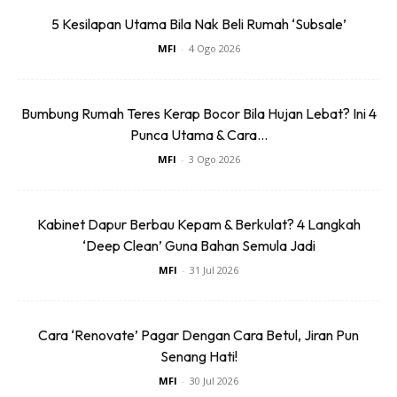
5 Kesilapan Utama Bila Nak Beli Rumah ‘Subsale’
MFI
-
4 Ogo 2026
Pilih tema atau gaya
: Anda boleh memilih antara gaya
Bumbung Rumah Teres Kerap Bocor Bila Hujan Lebat? Ini 4
moden, klasik, minimalis atau tema yang lebih spesifik
Punca Utama & Cara...
seperti
scadinavian
atau
vintage.
MFI
-
3 Ogo 2026
Warna-warna yang sesuai
: Pilihlah warna-warna
yang seiring dan mencipta suasana yang selesa dan
menenangkan. Warna-warna lembut seperti putih, krim,
Kabinet Dapur Berbau Kepam & Berkulat? 4 Langkah
biru lembut atau kelabu pastel sering menjadi pilihan
‘Deep Clean’ Guna Bahan Semula Jadi
yang baik.
MFI
-
31 Jul 2026
Perabot dan hiasan dalaman
: Pilih perabot yang
sesuai dengan tema yang anda pilih. Misalnya, jika anda
Cara ‘Renovate’ Pagar Dengan Cara Betul, Jiran Pun
memilih gaya moden, pilihlah perabot dengan garis yang
Senang Hati!
bersih dan ringan. Selain itu, tambahkan hiasan seperti
MFI
-
30 Jul 2026
lampu gantung, tirai atau bantal sofa untuk menambah