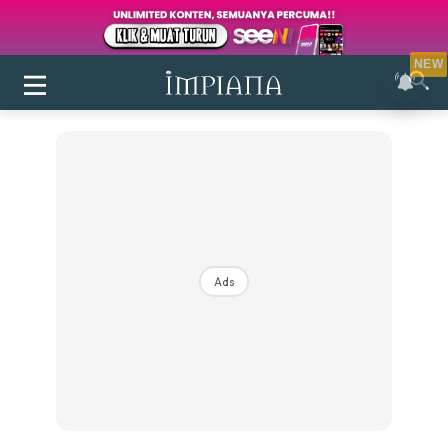
NEW
Ads
Login
|
Register
Buletin
Inspirasi
Bilik Air