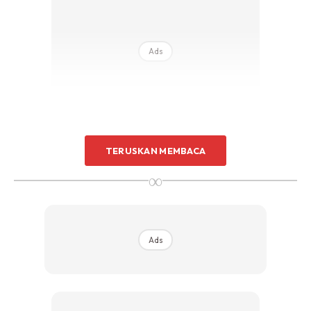
Sentuhan Midas penuh kemewahan dan elegant
untuk kediaman anda.
Rahsia dari IMPIANA, download sekarang di
Ads
KLIK DI SEENI
TERUSKAN MEMBACA
∞
Ads