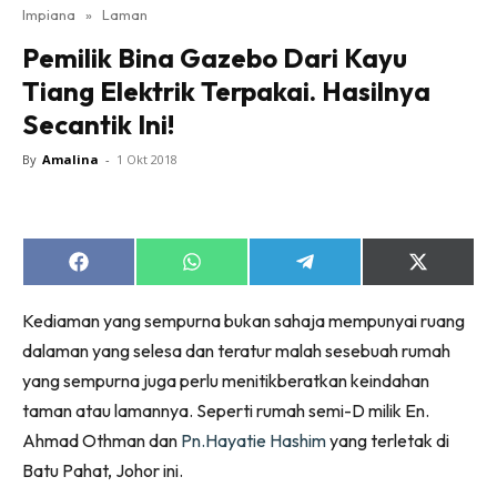
Impiana
»
Laman
Bilik Tidur
Pemilik Bina Gazebo Dari Kayu
Ruang Makan
Tiang Elektrik Terpakai. Hasilnya
Ruang Tamu
Secantik Ini!
Direktori
Interior Design
By
Amalina
-
1 Okt 2018
Landskap
DIY
Bilik Air
Share
Share
Share
Share
Bilik Tidur
on
on
on
on
Facebook
WhatsApp
Telegram
X
Dapur
Kediaman yang sempurna bukan sahaja mempunyai ruang
(Twitter)
Ruang Makan
dalaman yang selesa dan teratur malah sesebuah rumah
Make Over
yang sempurna juga perlu menitikberatkan keindahan
taman atau lamannya. Seperti rumah semi-D milik En.
Bilik Air
Ahmad Othman dan
Pn.Hayatie Hashim
yang terletak di
Bilik Tidur
Batu Pahat, Johor ini.
Dapur