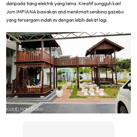
daripada tiang elektrik yang lama. Kreatif sungguh kan!
Ilham Impiana 360
Jom IMPIANA bawakan and menikmati senibina gazebo
Ilham Impiana Inspirasi Selebriti
yang tersergam indah ini dengan lebih dekat lagi.
Impiana TV
Casa Impiana
Impiana MakeOver
Lahar Dekor
Sembang Dekor
Sembang Laman
Tip Impiana
Tip Laman
Hub Ideaktiv