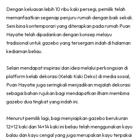
Ruang Makan
Dengan keluasan lebih 10 ribu kaki persegi, pemilik telah
Ruang Tamu
memanfaatkan segenap penjuru rumah dengan baik sekali.
Menarik Lagi
Seni bina kontemporari yang diterapkan pada rumah Puan
Casa Impiana
Hayatie telah dipadankan dengan konsep melayu
Impiana Makeover
tradisional untuk gazebo yang tersergam indah di halaman
Makeover Ruang Selebriti
kediaman beliau.
Destinasi
Hotel
Selain mendapat inspirasi dan idea melalui perkongsian di
Kafe
platform kelab dekorasi (Kelab Kaki Deko) di media sosial,
Hartanah
Puan Hayatie juga seringkali menjadikan majalah dekorasi
High Rise
sebagai bahan rujukan bagi mendapatkan ilham membina
Landed
gazebo dua tingkat yang indah ini.
Video
Menurut pemilik lagi, bagi menyiapkan gazebo berukuran
Beli Di Mana
12×12 kaki dan 14×14 kaki ini beliau telah menggunakan kayu
Buat Sendiri
balau dan kayu cengal yang juga merupakan kayu terpakai
Ilham Impiana