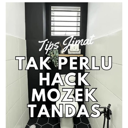
Ilham Impiana 360
Ilham Impiana Inspirasi Selebriti
Impiana TV
Casa Impiana
Impiana MakeOver
Lahar Dekor
Sembang Dekor
Sembang Laman
Tip Impiana
Tip Laman
Hub Ideaktiv