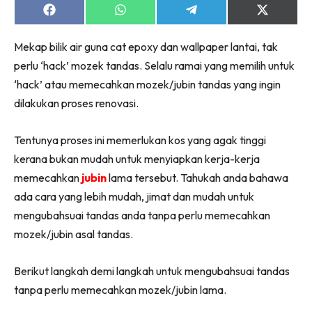
Ruang Makan
Share
Share
Share
Share
on
on
on
on
Ruang Tamu
Facebook
WhatsApp
Telegram
X
Menarik Lagi
Mekap bilik air guna cat epoxy dan wallpaper lantai, tak
(Twitter)
Casa Impiana
perlu ‘hack’ mozek tandas. Selalu ramai yang memilih untuk
‘hack’ atau memecahkan mozek/jubin tandas yang ingin
Impiana Makeover
dilakukan proses renovasi.
Makeover Ruang Selebriti
Destinasi
Tentunya proses ini memerlukan kos yang agak tinggi
Hotel
kerana bukan mudah untuk menyiapkan kerja-kerja
Kafe
memecahkan
jubin
lama tersebut. Tahukah anda bahawa
Hartanah
ada cara yang lebih mudah, jimat dan mudah untuk
High Rise
mengubahsuai tandas anda tanpa perlu memecahkan
Landed
mozek/jubin asal tandas.
Video
Beli Di Mana
Berikut langkah demi langkah untuk mengubahsuai tandas
Buat Sendiri
tanpa perlu memecahkan mozek/jubin lama.
Ilham Impiana