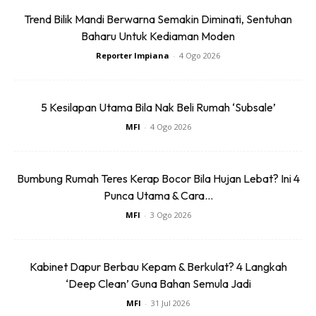
Trend Bilik Mandi Berwarna Semakin Diminati, Sentuhan
Baharu Untuk Kediaman Moden
Reporter Impiana
-
4 Ogo 2026
LAPISAN PERTAMA CAT DIGALAKKAN UNTUK CAT
TIGA LAPISAN UNTUK PASTIKAN CAT TAHAN
5 Kesilapan Utama Bila Nak Beli Rumah ‘Subsale’
LAMA.
MFI
-
4 Ogo 2026
Bumbung Rumah Teres Kerap Bocor Bila Hujan Lebat? Ini 4
Punca Utama & Cara...
MFI
-
3 Ogo 2026
Ads
Kabinet Dapur Berbau Kepam & Berkulat? 4 Langkah
‘Deep Clean’ Guna Bahan Semula Jadi
MFI
-
31 Jul 2026