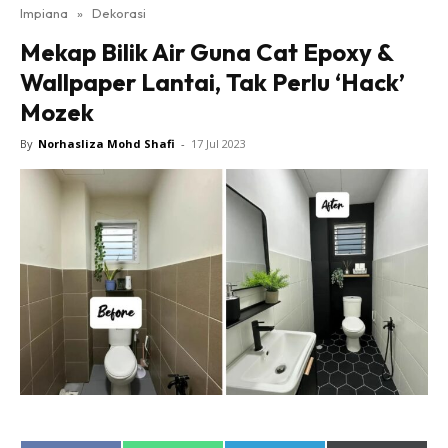
Impiana
»
Dekorasi
Bilik Tidur
Mekap Bilik Air Guna Cat Epoxy &
Ruang Makan
Wallpaper Lantai, Tak Perlu ‘Hack’
Ruang Tamu
Mozek
Direktori
Interior Design
By
Norhasliza Mohd Shafi
-
17 Jul 2023
Landskap
DIY
Bilik Air
Bilik Tidur
Dapur
Ruang Makan
Make Over
Bilik Air
Bilik Tidur
Dapur