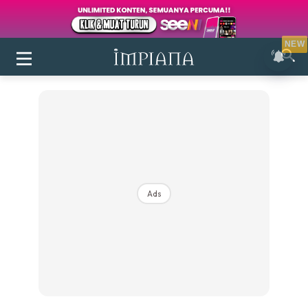
NEW
Ads
Login
|
Register
Buletin
Inspirasi
Bilik Air