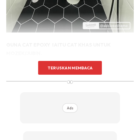
Sentuhan Midas penuh kemewahan dan elegant
untuk kediaman anda.
Rahsia dari IMPIANA, download sekarang di
KLIK DI SEENI
GUNA CAT EPOXY IAITU CAT KHAS UNTUK
MOZEK/JUBIN.
TERUSKAN MEMBACA
∞
Ads