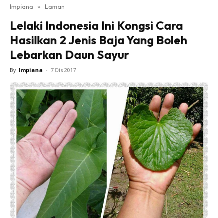
Impiana
»
Laman
Bilik Tidur
Lelaki Indonesia Ini Kongsi Cara
Ruang Makan
Hasilkan 2 Jenis Baja Yang Boleh
Ruang Tamu
Lebarkan Daun Sayur
Direktori
Interior Design
By
Impiana
-
7 Dis 2017
Landskap
DIY
Bilik Air
Bilik Tidur
Dapur
Ruang Makan
Make Over
Bilik Air
Bilik Tidur
Dapur