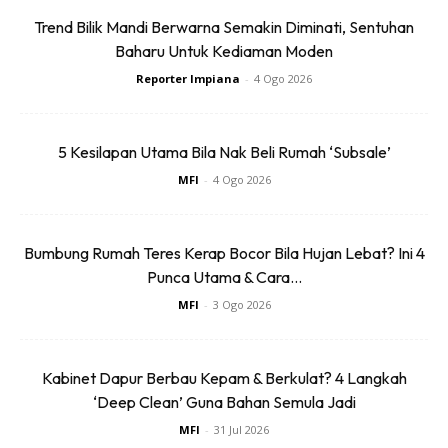
Trend Bilik Mandi Berwarna Semakin Diminati, Sentuhan
Baharu Untuk Kediaman Moden
Reporter Impiana
-
4 Ogo 2026
1. Gaul sebati potongan nenas dan gula merah
5 Kesilapan Utama Bila Nak Beli Rumah ‘Subsale’
Anda mungkin berminat dengan
MFI
-
4 Ogo 2026
Bumbung Rumah Teres Kerap Bocor Bila Hujan Lebat? Ini 4
Punca Utama & Cara...
MFI
-
3 Ogo 2026
Kabinet Dapur Berbau Kepam & Berkulat? 4 Langkah
SHOPEE MY
SHOPEE MY
‘Deep Clean’ Guna Bahan Semula Jadi
Baseus BH1 Lite
Amgras Stroller
MFI
-
31 Jul 2026
80H Playtime
Baby Portable Mini