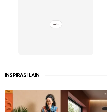
3. Setelah peraman cukup 10 hari masukkan pula air kelapa
(sebiji) dan sebotol yakult dan peram lagi selama 5 hari.
Ads
ATAU
Ads
INSPIRASI LAIN
MOL nenas