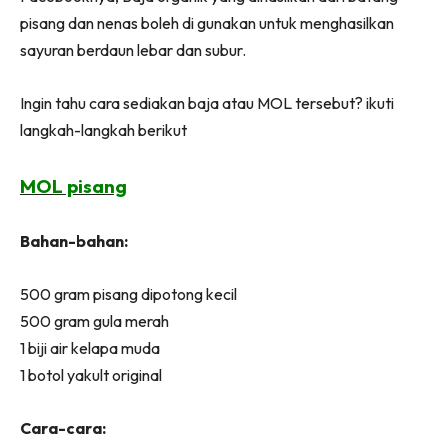
Ilham Impiana 360
pisang dan nenas boleh di gunakan untuk menghasilkan
Ilham Impiana Inspirasi Selebriti
sayuran berdaun lebar dan subur.
Impiana TV
Casa Impiana
Ingin tahu cara sediakan baja atau MOL tersebut? ikuti
langkah-langkah berikut
Impiana MakeOver
Lahar Dekor
MOL pisang
Sembang Dekor
Sembang Laman
Bahan-bahan:
Tip Impiana
Tip Laman
500 gram pisang dipotong kecil
500 gram gula merah
1 biji air kelapa muda
Hub Ideaktiv
1 botol yakult original
Cara-cara: