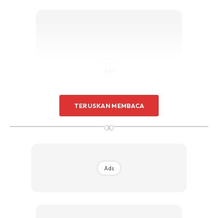
Sentuhan Midas penuh kemewahan dan elegant
untuk kediaman anda.
Rahsia dari IMPIANA, download sekarang di
KLIK DI SEENI
Ads
TERUSKAN MEMBACA
∞
1. Gaul sebati pisang yang telah dipotong dengan gula
merah
Ads
2. Peram dalam bekas kedap udara dan disimpan ditempat
teduh untuk proses perapan untuk tempoh 10 hari.