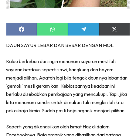
Ruang Makan
Ruang Tamu
Menarik Lagi
Casa Impiana
Share
Share
Share
Share
on
on
on
on
Impiana Makeover
Facebook
WhatsApp
Telegram
X
DAUN SAYUR LEBAR DAN BESAR DENGAN MOL
(Twitter)
Makeover Ruang Selebriti
Destinasi
Kalau berkebun dan ingin menanam sayuran mestilah
Hotel
sayuran berdaun seperti sawi, kangkung dan bayam
Kafe
menjadi pilihan. Apatah lagi bila tengok daun nya lebar dan
Hartanah
‘gemok’ mesti geram kan. Kebiasaannya keadaan ini
High Rise
berlaku disebabkan pembajaan yang mencukupi. Tapi, jika
Landed
kita menanam sendiri untuk dimakan tak mungkin lah kita
Video
pakai baja kimia. Sudah pasti baja organik menjadi pilihan.
Beli Di Mana
Buat Sendiri
Seperti yang dikongsi kan oleh Ismat Haz di dalam
Ilham Impiana
Facebooknya, Baja organik yang dihasilkan dari batang