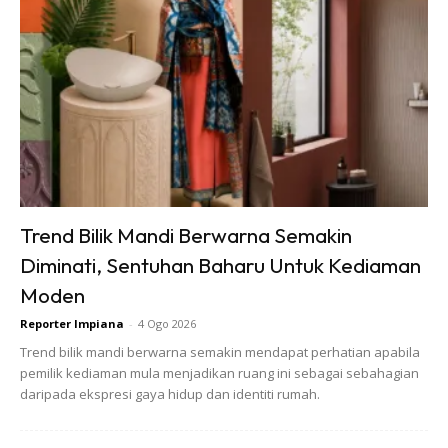
Bahan-bahan:
500 gram nenas dipotong kecil
500 gram gula merah
1 biji air kelapa muda
1 botol yakult original
Cara-cara:
Trend Bilik Mandi Berwarna Semakin
Diminati, Sentuhan Baharu Untuk Kediaman
Moden
Reporter Impiana
-
4 Ogo 2026
Trend bilik mandi berwarna semakin mendapat perhatian apabila
pemilik kediaman mula menjadikan ruang ini sebagai sebahagian
daripada ekspresi gaya hidup dan identiti rumah.
Ads