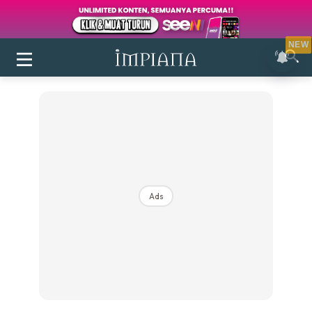
NEW
Ads
Login
|
Register
Buletin
Inspirasi
Bilik Air