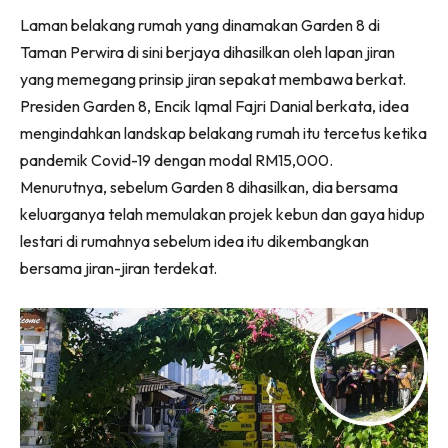
Ruang Makan
Facebook
WhatsApp
Telegram
X
Laman belakang rumah yang dinamakan Garden 8 di
(Twitter)
Ruang Tamu
Taman Perwira di sini berjaya dihasilkan oleh lapan jiran
Menarik Lagi
yang memegang prinsip jiran sepakat membawa berkat.
Casa Impiana
Presiden Garden 8, Encik Iqmal Fajri Danial berkata, idea
Impiana Makeover
mengindahkan landskap belakang rumah itu tercetus ketika
Makeover Ruang Selebriti
pandemik Covid-19 dengan modal RM15,000.
Destinasi
Menurutnya, sebelum Garden 8 dihasilkan, dia bersama
Hotel
keluarganya telah memulakan projek kebun dan gaya hidup
Kafe
lestari di rumahnya sebelum idea itu dikembangkan
Hartanah
bersama jiran-jiran terdekat.
High Rise
Landed
Video
Beli Di Mana
Buat Sendiri
Ilham Impiana