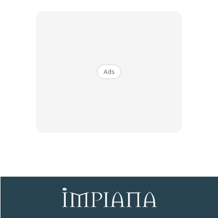
Ads
“Bermula dengan bercucuk tanam di halaman rumah pada
musim PKP lalu membuatkan saya dan suami mula
berkongsi minat dengan jiran tetangga yang turut
mempunyai minat untuk menghasilkan tanaman yang bukan
sahaja hiasan malahan adalah sumber makanan untuk
mereka semua”, kata Puan Aida. Apabila jiran yang lain
juga turut memberi sokongan dan semangat untuk berbakti