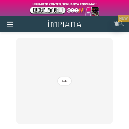
NEW
Ads
Login
|
Register
Buletin
Inspirasi
Bilik Air