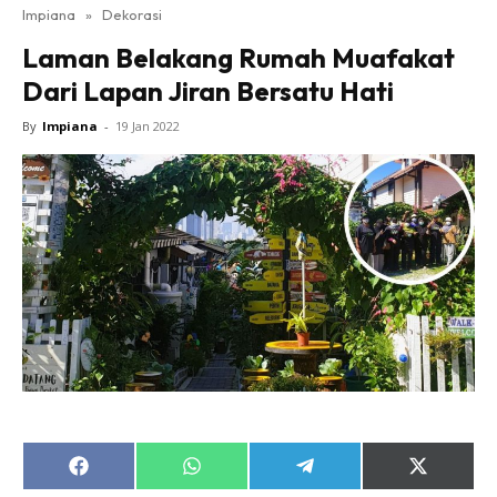
Impiana
»
Dekorasi
Bilik Tidur
Laman Belakang Rumah Muafakat
Ruang Makan
Dari Lapan Jiran Bersatu Hati
Ruang Tamu
Direktori
By
Impiana
-
19 Jan 2022
Interior Design
Landskap
DIY
Bilik Air
Bilik Tidur
Dapur
Ruang Makan
Make Over
Bilik Air
Bilik Tidur
Share
Share
Share
Share
Dapur
on
on
on
on