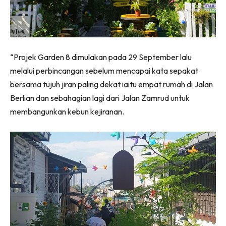
Ilham Impiana 360
Ilham Impiana Inspirasi Selebriti
Impiana TV
Casa Impiana
“Projek Garden 8 dimulakan pada 29 September lalu
Impiana MakeOver
melalui perbincangan sebelum mencapai kata sepakat
Lahar Dekor
bersama tujuh jiran paling dekat iaitu empat rumah di Jalan
Sembang Dekor
Berlian dan sebahagian lagi dari Jalan Zamrud untuk
Sembang Laman
membangunkan kebun kejiranan.
Tip Impiana
Tip Laman
Hub Ideaktiv