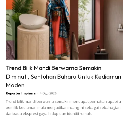
Pokok sayuran yang segar dengan penggunaan baja kompos yang terbaik
untuk laman ini.
Trend Bilik Mandi Berwarna Semakin
Diminati, Sentuhan Baharu Untuk Kediaman
Puan Aida Haniza yang dihubungi oleh IMPIANA untuk
merealisasikan impian melihat keindahan lorong belakang
Moden
rumah Garden 8 ini tercapai apabila Puan Aida berbesar
Reporter Impiana
-
4 Ogo 2026
hati menerima kunjungan IMPIANA. Beliau adalah isteri
Trend bilik mandi berwarna semakin mendapat perhatian apabila
kepada Encik Iqmal yang sangat bersemangat dengan
pemilik kediaman mula menjadikan ruang ini sebagai sebahagian
daripada ekspresi gaya hidup dan identiti rumah.
laman mini pada lorong belakang rumah mereka.