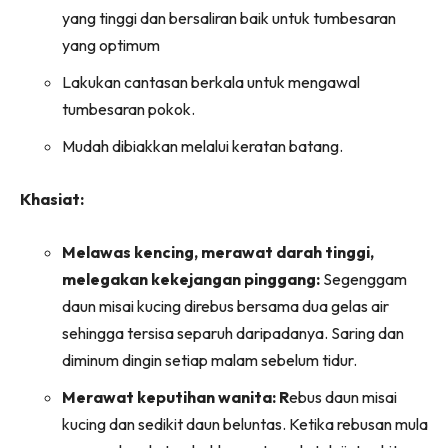
Ilham Impiana 360
yang tinggi dan bersaliran baik untuk tumbesaran
Ilham Impiana Inspirasi Selebriti
yang optimum
Impiana TV
Lakukan cantasan berkala untuk mengawal
Casa Impiana
tumbesaran pokok.
Impiana MakeOver
Mudah dibiakkan melalui keratan batang.
Lahar Dekor
Sembang Dekor
Khasiat:
Sembang Laman
Tip Impiana
Melawas kencing, merawat darah tinggi,
Tip Laman
melegakan kekejangan pinggang:
Segenggam
daun misai kucing direbus bersama dua gelas air
sehingga tersisa separuh daripadanya. Saring dan
Hub Ideaktiv
diminum dingin setiap malam sebelum tidur.
Merawat keputihan wanita: R
ebus daun misai
kucing dan sedikit daun beluntas. Ketika rebusan mula