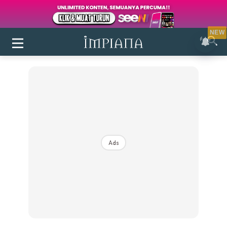
NEW
Ads
Login
|
Register
Buletin
Inspirasi
Bilik Air