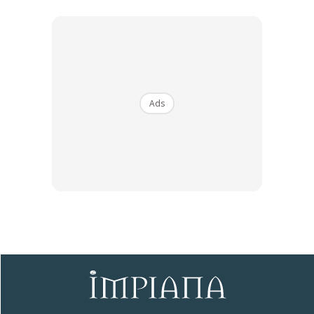
keratan batang.
Sesuai ditanam di dalam pasu.
Khasiat:
Ads
Ads
Vitiligo: A
mbil segenggam daun ekor kucing
bersama ½ ibu jari kencur. Tumbuk sehingga halus dan