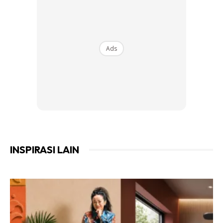
Ads
Tumbuhan renek ini mempunyai batang berkayu dan
boleh mencapai ketinggian lebih daripada 1 meter.
Tidak boleh terdedah kepada cahaya matahari terik
namun tetap memerlukan cahaya matahari secara
INSPIRASI LAIN
langsung untuk tumbesaran yang sihat dan
penghasilan bunga yang banyak.
Memerlukan tanah yang mengandungi bahan organik
tinggi dan lembap.