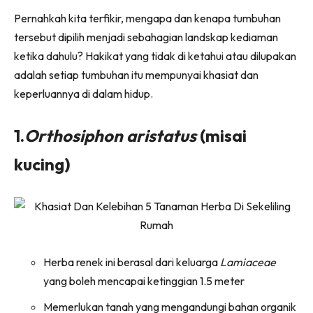
Ruang Makan
Pernahkah kita terfikir, mengapa dan kenapa tumbuhan
Ruang Tamu
tersebut dipilih menjadi sebahagian landskap kediaman
Menarik Lagi
ketika dahulu? Hakikat yang tidak di ketahui atau dilupakan
Casa Impiana
adalah setiap tumbuhan itu mempunyai khasiat dan
Impiana Makeover
keperluannya di dalam hidup.
Makeover Ruang Selebriti
Destinasi
1.
Orthosiphon aristatus
(misai
Hotel
kucing)
Kafe
Hartanah
High Rise
Landed
Video
Herba renek ini berasal dari keluarga
Lamiaceae
Beli Di Mana
yang boleh mencapai ketinggian 1.5 meter
Buat Sendiri
Ilham Impiana
Memerlukan tanah yang mengandungi bahan organik