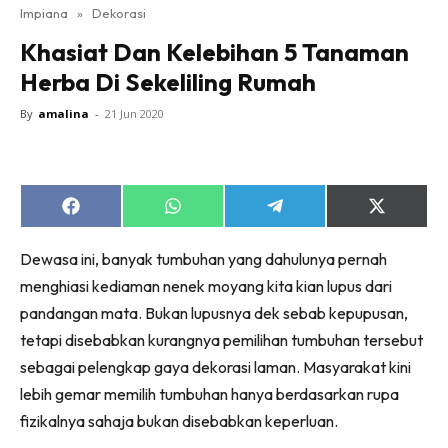
Impiana
»
Dekorasi
Bilik Tidur
Khasiat Dan Kelebihan 5 Tanaman
Ruang Makan
Herba Di Sekeliling Rumah
Ruang Tamu
Direktori
By
amalina
-
21 Jun 2020
Interior Design
Landskap
DIY
Share
Share
Share
Share
Bilik Air
on
on
on
on
Facebook
WhatsApp
Telegram
X
Bilik Tidur
Dewasa ini, banyak tumbuhan yang dahulunya pernah
(Twitter)
Dapur
menghiasi kediaman nenek moyang kita kian lupus dari
pandangan mata. Bukan lupusnya dek sebab kepupusan,
Ruang Makan
tetapi disebabkan kurangnya pemilihan tumbuhan tersebut
Make Over
sebagai pelengkap gaya dekorasi laman. Masyarakat kini
Bilik Air
lebih gemar memilih tumbuhan hanya berdasarkan rupa
Bilik Tidur
fizikalnya sahaja bukan disebabkan keperluan.
Dapur