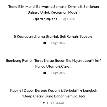
3.Acalypha hispida burm. (
ekor
Trend Bilik Mandi Berwarna Semakin Diminati, Sentuhan
Baharu Untuk Kediaman Moden
kucing)
Reporter Impiana
-
4 Ogo 2026
5 Kesilapan Utama Bila Nak Beli Rumah ‘Subsale’
MFI
-
4 Ogo 2026
Acalypha Hispida
Tumbuhan renek ini boleh mencapai ketinggian 3
Bumbung Rumah Teres Kerap Bocor Bila Hujan Lebat? Ini 4
meter.
Punca Utama & Cara...
Memerlukan cahaya matahari yang terus namun
MFI
-
3 Ogo 2026
tidak terlalu panas.
Pastikan tanahnya sentiasa dalam keadaan lembap
Kabinet Dapur Berbau Kepam & Berkulat? 4 Langkah
namun tidak bertakung untuk pokok yang sihat.
‘Deep Clean’ Guna Bahan Semula Jadi
Mudah dibiakkan melalui biji benih atau melalui
MFI
-
31 Jul 2026