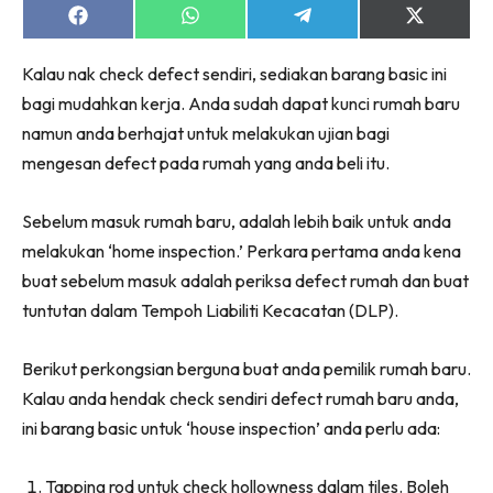
Ruang Makan
Share
Share
Share
Share
on
on
on
on
Ruang Tamu
Facebook
WhatsApp
Telegram
X
Menarik Lagi
Kalau nak check defect sendiri, sediakan barang basic ini
(Twitter)
Casa Impiana
bagi mudahkan kerja. Anda sudah dapat kunci rumah baru
namun anda berhajat untuk melakukan ujian bagi
Impiana Makeover
mengesan defect pada rumah yang anda beli itu.
Makeover Ruang Selebriti
Destinasi
Sebelum masuk rumah baru, adalah lebih baik untuk anda
Hotel
melakukan ‘home inspection.’ Perkara pertama anda kena
Kafe
buat sebelum masuk adalah periksa defect rumah dan buat
Hartanah
tuntutan dalam Tempoh Liabiliti Kecacatan (DLP).
High Rise
Landed
Berikut perkongsian berguna buat anda pemilik rumah baru.
Video
Kalau anda hendak check sendiri defect rumah baru anda,
Beli Di Mana
ini barang basic untuk ‘house inspection’ anda perlu ada:
Buat Sendiri
Ilham Impiana
Tapping rod untuk check hollowness dalam tiles. Boleh