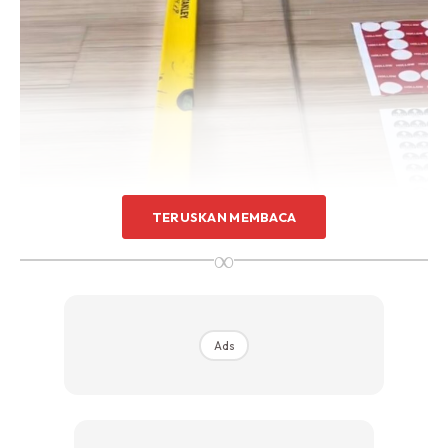
Sentuhan Midas penuh kemewahan dan elegant
untuk kediaman anda.
Rahsia dari IMPIANA, download sekarang di
KLIK DI SEENI
TERUSKAN MEMBACA
∞
Ads