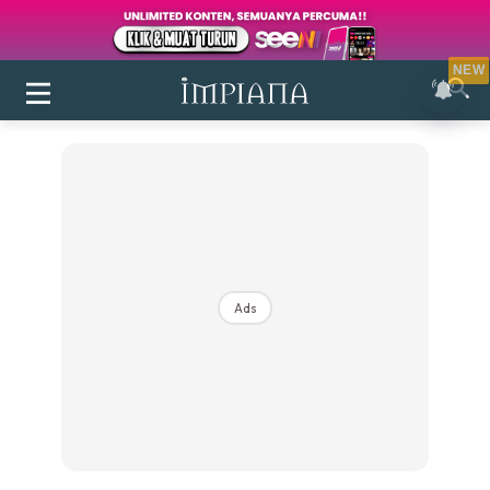
NEW
Ads
Login
|
Register
Buletin
Inspirasi
Bilik Air