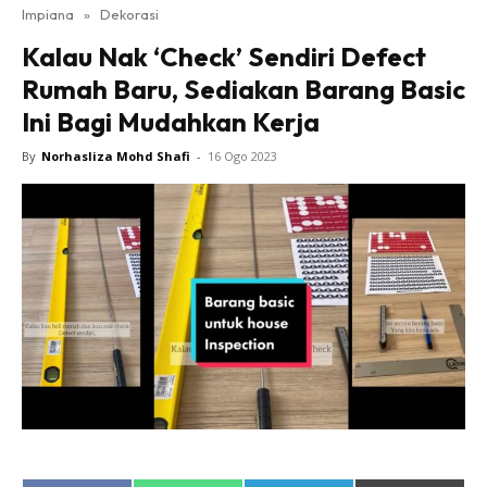
Impiana
»
Dekorasi
Bilik Tidur
Kalau Nak ‘Check’ Sendiri Defect
Ruang Makan
Rumah Baru, Sediakan Barang Basic
Ruang Tamu
Ini Bagi Mudahkan Kerja
Direktori
Interior Design
By
Norhasliza Mohd Shafi
-
16 Ogo 2023
Landskap
DIY
Bilik Air
Bilik Tidur
Dapur
Ruang Makan
Make Over
Bilik Air
Bilik Tidur
Dapur