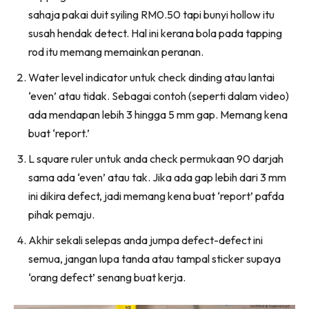
Ilham Impiana 360
sahaja pakai duit syiling RM0.50 tapi bunyi hollow itu
Ilham Impiana Inspirasi Selebriti
susah hendak detect. Hal ini kerana bola pada tapping
Impiana TV
rod itu memang memainkan peranan.
Casa Impiana
Water level indicator untuk check dinding atau lantai
Impiana MakeOver
‘even’ atau tidak. Sebagai contoh (seperti dalam video)
Lahar Dekor
ada mendapan lebih 3 hingga 5 mm gap. Memang kena
Sembang Dekor
buat ‘report.’
Sembang Laman
L square ruler untuk anda check permukaan 90 darjah
Tip Impiana
sama ada ‘even’ atau tak. Jika ada gap lebih dari 3 mm
Tip Laman
ini dikira defect, jadi memang kena buat ‘report’ pafda
pihak pemaju.
Akhir sekali selepas anda jumpa defect-defect ini
Hub Ideaktiv
semua, jangan lupa tanda atau tampal sticker supaya
‘orang defect’ senang buat kerja.