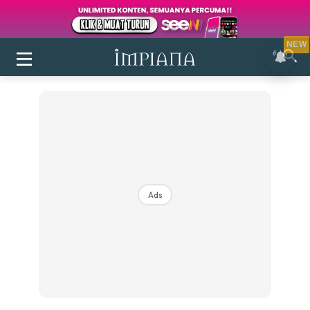
NEW
Ads
Login
|
Register
Buletin
Inspirasi
Bilik Air