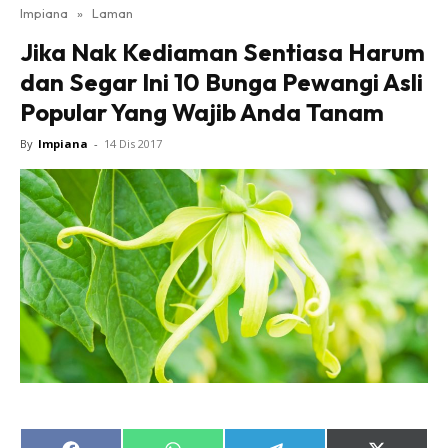
Impiana
»
Laman
Bilik Tidur
Jika Nak Kediaman Sentiasa Harum
Ruang Makan
dan Segar Ini 10 Bunga Pewangi Asli
Ruang Tamu
Popular Yang Wajib Anda Tanam
Direktori
Interior Design
By
Impiana
-
14 Dis 2017
Landskap
DIY
Bilik Air
Bilik Tidur
Dapur
Ruang Makan
Make Over
Bilik Air
Bilik Tidur
Dapur