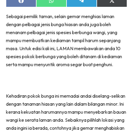
Ruang Makan
Share
Share
Share
Share
on
on
on
on
Ruang Tamu
Facebook
WhatsApp
Telegram
X
Sebagai pemilik taman, selain gemar menghias laman
(Twitter)
Menarik Lagi
dengan pelbagai jenis bunga hiasan anda juga boleh
Casa Impiana
menanam pelbagai jenis spesies berbunga wangi, yang
Impiana Makeover
mampu membuatkan kediaman tampil harum sepanjang
Makeover Ruang Selebriti
masa. Untuk edisi kali ini, LAMAN membawakan anda 10
Destinasi
spesies pokok berbunga yang boleh ditanam di kediaman
Hotel
serta mampu menyuntik aroma segar buat penghuni.
Kafe
Hartanah
High Rise
Landed
Kehadiran pokok bunga ini memadai andai diselang-selikan
Video
dengan tanaman hiasan yang lain dalam bilangan minor. Ini
kerana kekuatan harumannya mampu menyebarkan bauan
Beli Di Mana
wangi ke serata laman anda. Sebaiknya pilihlah lokasi yang
Buat Sendiri
anda ingini ia berada, contohnya jika gemar menghabiskan
Ilham Impiana