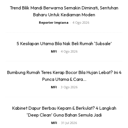
besar spesiesnya mempunyai daun yang panjangnya
Trend Bilik Mandi Berwarna Semakin Diminati, Sentuhan
antara 5-15 cm. Bunganya terdiri dari lima kelopak dan
Baharu Untuk Kediaman Moden
berbentuk seperti mahkota. Warna bunga biasanya putih,
Reporter Impiana
-
4 Ogo 2026
merah jambu, kuning dan merah, bergantung kepada
spesiesnya.
5 Kesilapan Utama Bila Nak Beli Rumah ‘Subsale’
Selain dijadikan sebagai bunga potong, mawar juga memilik
MFI
-
4 Ogo 2026
banyak manfaat. Antara lain ia digunakan untuk
antidepresi, antiviral, antiradang dan sumber vitamin C.
Minyak mawar yang diekstrak dari kaedah penyulingan dan
Bumbung Rumah Teres Kerap Bocor Bila Hujan Lebat? Ini 4
penguapan kelopaknya boleh dijadikan parfum. Mawar
Punca Utama & Cara...
juga dapat digunakan dalam produk teh dan jeli. Kerana
MFI
-
3 Ogo 2026
keharuman dan warnanya, bunga mawar secara tradisinya
dikaitkan sebagai bunga cinta.
Kabinet Dapur Berbau Kepam & Berkulat? 4 Langkah
‘Deep Clean’ Guna Bahan Semula Jadi
MFI
-
31 Jul 2026