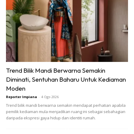
Rosa chinensis – Mawar
Trend Bilik Mandi Berwarna Semakin
Bunga mawar, bunga ros atau nama saintifiknya
Rosa
chinensis
merupakan sejenis tanaman saka dari genus
Diminati, Sentuhan Baharu Untuk Kediaman
Rosa
. Ia telah lama dikenali oleh masyarakat Melayu dan
Moden
disebutkan dalam Hikayat Bayan Budiman yang ditulis
Reporter Impiana
-
4 Ogo 2026
sekitar 1370an. Pada umumnya, mawar memiliki duri,
Trend bilik mandi berwarna semakin mendapat perhatian apabila
berfungsi sebagai pegangan semasa memanjat.
pemilik kediaman mula menjadikan ruang ini sebagai sebahagian
daripada ekspresi gaya hidup dan identiti rumah.
Ketinggiannya boleh mencapai dua hingga lima meter.
Terdapat banyak spesies mawar di dunia. Sebahagian