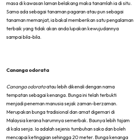
masa di kawasan laman belakang maka tanamlah ia di situ.
Ilham Impiana 360
Sama ada sebagai tanaman pagaran atau pun sebagai
Ilham Impiana Inspirasi Selebriti
tanaman memanjat, ia bakal memberikan satu pengalaman
Impiana TV
terbaik yang tidak akan anda lupakan kewujudannya
Casa Impiana
sampai bila-bila.
Impiana MakeOver
Lahar Dekor
Sembang Dekor
Sembang Laman
Cananga odorata
Tip Impiana
Tip Laman
Cananga odorata
atau lebih dikenali dengan nama
tempatan sebagai kenanga. Bunga ini telah terbukti
menjadi peneman manusia sejak zaman-berzaman.
Hub Ideaktiv
Merupakan bunga tradisional dan amat digemari di
Malaysia kerana harumnya semerbak. Baunya lebih tajam
di kala senja. Ia adalah sejenis tumbuhan saka dan boleh
mencapai ketinggian sehingga 20 meter. Bunga kenanga