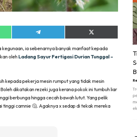
ik Tidur
pur
ang Makan
ver
Share
Share
on
on
ik Air
App
Telegram
X
da kegunaan, ia sebenarnya banyak manfaat kepada
ik Tidur
(Twitter)
T
ikan oleh
Ladang Sayur Fertigasi Durian Tunggal –
pur
S
ang Makan
B
ang Tamu
asih kepada pekerja mesin rumput yang tidak mesin
Re
 Lagi
 Boleh dikatakan rezeki juga kerana pokok ini tumbuh liar
Tr
sa Impiana
pe
 tinggi berbunga hingga cecah bawah lutut. Yang pelik
piana Makeover
me
i tinggi camnie 🤔. Agaknya x sedap di tekak mereka
ek
keover Ruang Selebriti
stinasi
Hotel
Kafe