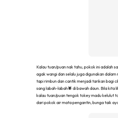
Ha
Video
Be
Bu
Il
Kalau tuan/puan nak tahu, pokok ini adalah sa
agak wangi dan selalu juga digunakan dalam
Im
tapi rimbun dan cantik menjadi tarikan bagi c
sang labah-labah🕷️ di bawah daun. Bila kita li
kalau tuan/puan tengok tokey madu kelulut ta
La
dari pokok air mata pengantin, bunga taik ay
Se
Se