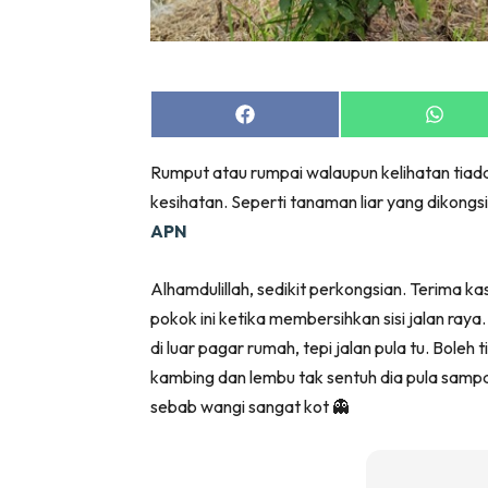
Bil
Da
Ru
Make O
Share
Share
on
on
Bil
Facebook
Whats
Rumput atau rumpai walaupun kelihatan tia
Bil
kesihatan. Seperti tanaman liar yang dikongs
Da
APN
Ru
Ru
Alhamdulillah, sedikit perkongsian. Terima k
Menarik
pokok ini ketika membersihkan sisi jalan raya.
Ca
di luar pagar rumah, tepi jalan pula tu. Boleh
Im
kambing dan lembu tak sentuh dia pula sampa
Ma
sebab wangi sangat kot 👻
De