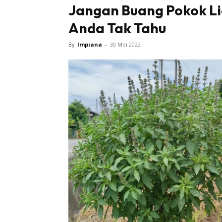
Jangan Buang Pokok Li
Anda Tak Tahu
By
Impiana
-
30 Mei 2022
Buletin
Inspiras
Bil
Bil
Ru
Ru
Direkto
In
La
DIY
Bil