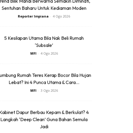
rend Bilik Mandi Berwarna Semakin Diminati,
Sentuhan Baharu Untuk Kediaman Moden
Reporter Impiana
-
4 Ogo 2026
5 Kesilapan Utama Bila Nak Beli Rumah
‘Subsale’
MFI
-
4 Ogo 2026
umbung Rumah Teres Kerap Bocor Bila Hujan
Lebat? Ini 4 Punca Utama & Cara...
MFI
-
3 Ogo 2026
Kabinet Dapur Berbau Kepam & Berkulat? 4
Langkah ‘Deep Clean’ Guna Bahan Semula
Jadi