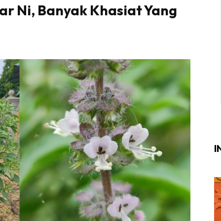
ar Ni, Banyak Khasiat Yang
Login
|
Register
i
ik Air
ik Tidur
ang Makan
ang Tamu
I
ri
terior Design
ndskap
ik Air