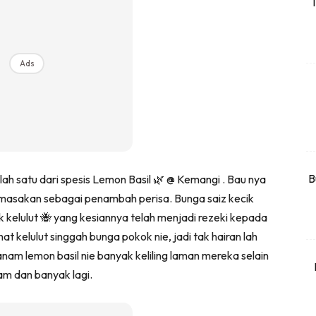
T
rtanah
High Rise
Landed
Ads
li Di Mana
at Sendiri
ham Impiana
Ilham Impiana 360
Ilham Impiana Inspirasi Selebriti
B
lah satu dari spesis Lemon Basil 🌿 @ Kemangi . Bau nya
 masakan sebagai penambah perisa. Bunga saiz kecik
piana TV
ik kelulut 🐝 yang kesiannya telah menjadi rezeki kepada
Casa Impiana
hat kelulut singgah bunga pokok nie, jadi tak hairan lah
Impiana MakeOver
nam lemon basil nie banyak keliling laman mereka selain
har Dekor
am dan banyak lagi.
mbang Dekor
mbang Laman