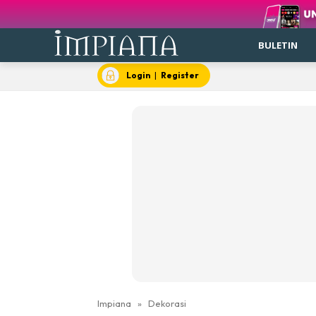
BULETIN
Login
|
Register
Impiana
»
Dekorasi