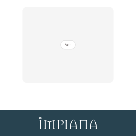
Ads
3. Sesuaikan Cat dengan Jenis
Dinding
Cat yang biasa digunakan untuk dinding tembok biasa tentu
akan berbeza dengan cat yang dipakai untuk dinding kayu
atau batu alam. Cat tembok biasanya memiliki tekstur lebih