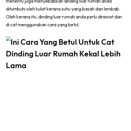
menentu juga menyebabkan dinding luar rumah anda
Ruang Makan
ditumbuhi oleh kulat kerana suhu yang basah dan lembab.
Ruang Tamu
Oleh kerana itu, dinding luar rumah anda perlu dirawat dan
Menarik Lagi
di cat menggunakan cara yang betul.
Casa Impiana
Impiana Makeover
Makeover Ruang Selebriti
Destinasi
Hotel
Kafe
Hartanah
High Rise
Landed
Video
Beli Di Mana
Buat Sendiri
Ilham Impiana