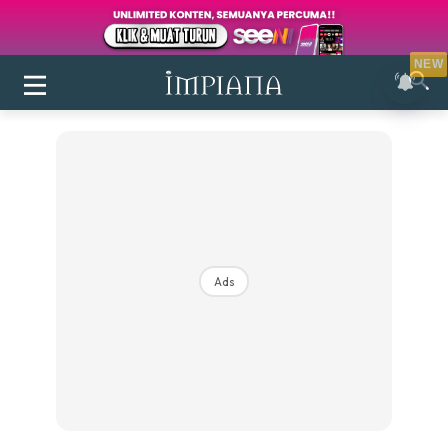
NEW
Ads
Login
|
Register
Buletin
Inspirasi
Bilik Air