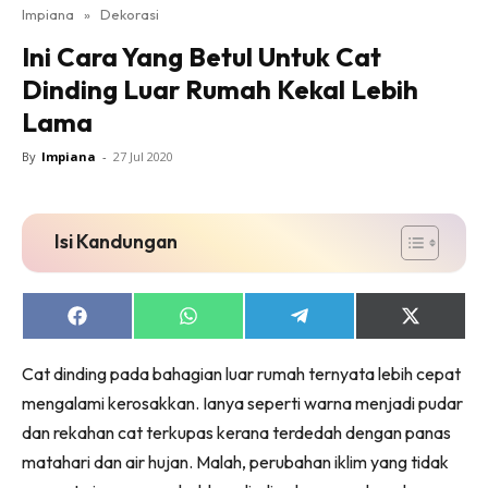
Impiana
»
Dekorasi
Bilik Tidur
Ini Cara Yang Betul Untuk Cat
Ruang Makan
Dinding Luar Rumah Kekal Lebih
Ruang Tamu
Lama
Direktori
Interior Design
By
Impiana
-
27 Jul 2020
Landskap
DIY
Isi Kandungan
Bilik Air
Bilik Tidur
Dapur
Share
Share
Share
Share
on
on
on
on
Ruang Makan
Facebook
WhatsApp
Telegram
X
Make Over
Cat dinding pada bahagian luar rumah ternyata lebih cepat
(Twitter)
mengalami kerosakkan. Ianya seperti warna menjadi pudar
Bilik Air
dan rekahan cat terkupas kerana terdedah dengan panas
Bilik Tidur
matahari dan air hujan. Malah, perubahan iklim yang tidak
Dapur