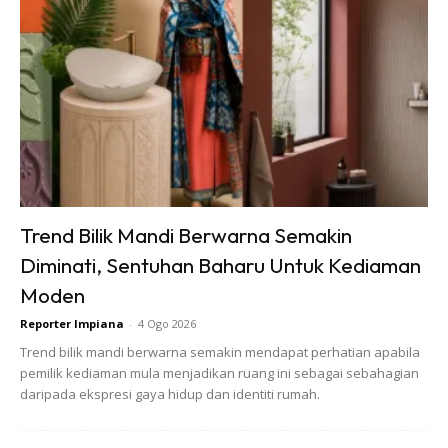
untuk mengecat dinding bahagian luar sehingga lebih kuat
dan tahan lama untuk melindungi dinding dari perubahan
iklim. Salah satu ciri cat dinding luar rumah biasanya
mencantumkan keunggulannya seperti weather proof atau
weather resistance.
Selain itu, kandungan cat ini juga boleh mencegah timbulnya
lumut dan kulat akibat rembesan air hujan. Cat dinding yang
baik biasanya akan bertahan tanpa kerosakan dan
Trend Bilik Mandi Berwarna Semakin
mengelupas selama hampir empat tahun.
Diminati, Sentuhan Baharu Untuk Kediaman
Moden
Reporter Impiana
-
4 Ogo 2026
Trend bilik mandi berwarna semakin mendapat perhatian apabila
pemilik kediaman mula menjadikan ruang ini sebagai sebahagian
daripada ekspresi gaya hidup dan identiti rumah.
Ads