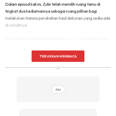
Dalam episod kali ini, Zulin telah memilih ruang tamu di
Sentuhan Midas penuh kemewahan dan elegant
untuk kediaman anda.
tingkat dua kediamannya sebagai ruang pilihan bagi
Rahsia dari IMPIANA, download sekarang di
melakukan transisi perubahan hasil dekorasi yang sedia ada
di rumahnya.
KLIK DI SEENI
Bagi mahu merealisasikan hasratnya itu, Zulin memberitahu
dia menginginkan dekorasi makeover yang berkonsepkan
Inggeris Moden dan bertemakan warna terang.
TERUSKAN MEMBACA
∞
Ads