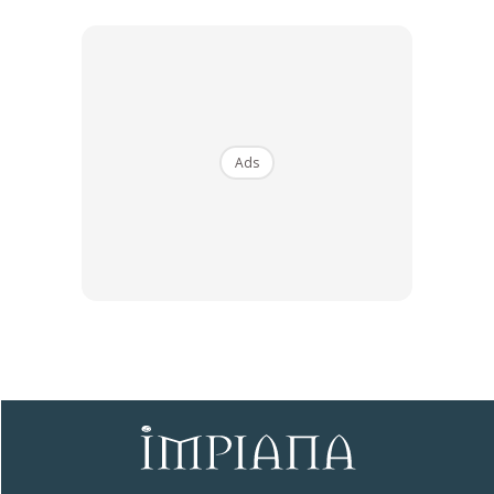
Anda terlepas untuk melihat bagaimana hasil dekorasi
makeover yang telah dilakukan di kediaman selebriti pilihan
Zulin Aziz? Jangan bimbang, anda boleh menonton kembali
Ads
kesemua episod rancangan Impiana Makeover Ruang
Selebriti di On Demand.
Ads