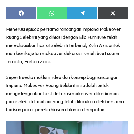
Ruang Makan
Ruang Tamu
Share
Share
Share
Share
Menarik Lagi
on
on
on
on
Facebook
WhatsApp
Telegram
X
Casa Impiana
Menerusi episod pertama rancangan Impiana Makeover
(Twitter)
Impiana Makeover
Ruang Selebriti yang dihiasi dengan Ella Furniture telah
Makeover Ruang Selebriti
merealisasikan hasrat selebriti terkenal, Zulin Aziz untuk
memberi kejutan makeover dekorasi rumah buat suami
Destinasi
tercinta, Farhan Zaini.
Hotel
Kafe
Seperti sedia maklum, idea dan konsep bagi rancangan
Hartanah
Impiana Makeover Ruang Selebriti ini adalah untuk
High Rise
mengetengahkan hasil dekorasi makeover di kediaman
Landed
para selebriti tanah air yang telah dilakukan oleh bersama
Video
barisan pakar pereka hiasan dalaman tempatan.
Beli Di Mana
Buat Sendiri
Ilham Impiana