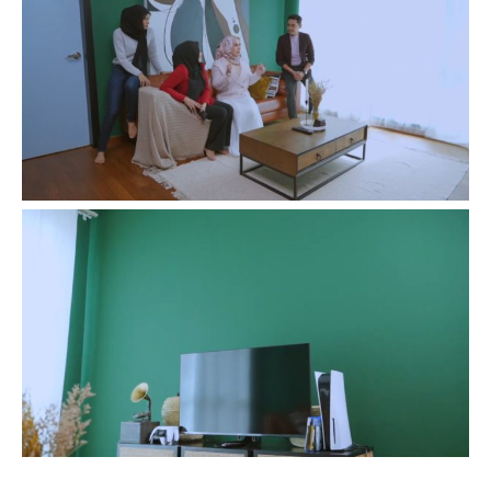
Ilham Impiana 360
Ilham Impiana Inspirasi Selebriti
Impiana TV
Casa Impiana
Impiana MakeOver
Lahar Dekor
Sembang Dekor
Sembang Laman
Tip Impiana
Tip Laman
Hub Ideaktiv