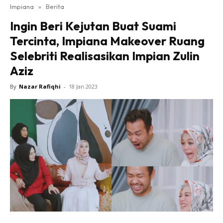
Impiana
»
Berita
Bilik Tidur
Ingin Beri Kejutan Buat Suami
Ruang Makan
Tercinta, Impiana Makeover Ruang
Ruang Tamu
Selebriti Realisasikan Impian Zulin
Direktori
Aziz
Interior Design
Landskap
By
Nazar Rafiqhi
-
18 Jan 2023
DIY
Bilik Air
Bilik Tidur
Dapur
Ruang Makan
Make Over
Bilik Air
Bilik Tidur
Dapur