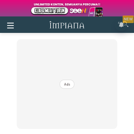
NEW
Ads
Login
|
Register
Buletin
Inspirasi
Bilik Air