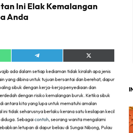
tan Ini Elak Kemalangan
Login
|
Register
pa Anda
i
Share
Share
ik Air
on
on
App
Telegram
X
ik Tidur
ib ada dalam setiap kediaman tidak kiralah apa jenis
(Twitter)
ang Makan
ain yang dibina untuk tujuan bersantai dan berehat, dapur
ang Tamu
aling sibuk dengan kerja-kerja penyediaan dan
I
rdedah dengan risiko kemalangan buruk. Ketika sibuk
ri
di antara kita yang lupa untuk mematuhi amalan
terior Design
 ini tidak seharusnya berlaku kerana satu kesilapan kecil
ndskap
diduga. Sebagai
contoh
, seorang wanita mengalami
abkan letupan di dapur beliau di Sungai Nibong, Pulau
ik Air