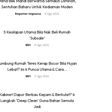
rend Bilik Mandi Berwarna Semakin Diminati,
Sentuhan Baharu Untuk Kediaman Moden
Reporter Impiana
-
4 Ogo 2026
5 Kesilapan Utama Bila Nak Beli Rumah
‘Subsale’
MFI
-
4 Ogo 2026
umbung Rumah Teres Kerap Bocor Bila Hujan
Lebat? Ini 4 Punca Utama & Cara...
MFI
-
3 Ogo 2026
Kabinet Dapur Berbau Kepam & Berkulat? 4
Langkah ‘Deep Clean’ Guna Bahan Semula
Jadi