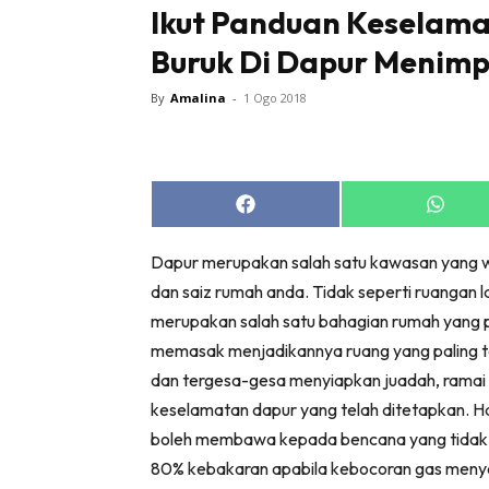
Ikut Panduan Keselama
Buruk Di Dapur Menim
By
Amalina
-
1 Ogo 2018
Buletin
Inspiras
Share
Share
Bil
on
on
Facebook
Whats
Bil
Dapur merupakan salah satu kawasan yang waj
Ru
dan saiz rumah anda. Tidak seperti ruangan l
Ru
merupakan salah satu bahagian rumah yang p
memasak menjadikannya ruang yang paling te
Direkto
dan tergesa-gesa menyiapkan juadah, ramai 
In
keselamatan dapur yang telah ditetapkan. Hal
La
boleh membawa kepada bencana yang tidak 
DIY
80% kebakaran apabila kebocoran gas menyeb
Bil