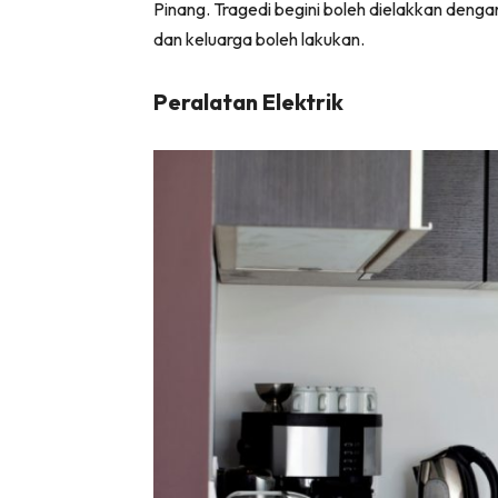
Pinang. Tragedi begini boleh dielakkan den
Bil
dan keluarga boleh lakukan.
Da
Ru
Peralatan Elektrik
Make O
Bil
Bil
Da
Ru
Ru
Menarik
Ca
Im
Ma
De