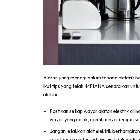
Ha
Video
Be
Bu
Il
Alatan yang menggunakan tenaga elektrik bo
Ikut tips yang telah IMPIANA senaraikan un
Im
alat ini:
Pastikan setiap wayar alatan elektrik dil
La
wayar yang rosak, gantikannya dengan se
Se
Jangan letakkan alat elektrik berhampir
Se
sesetangah alatan ini kalis air, tidak perlu