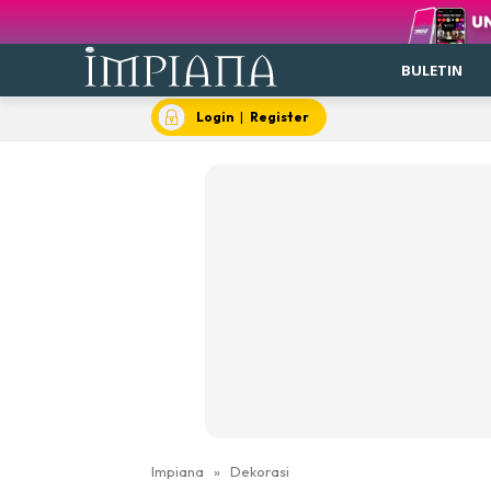
BULETIN
Login
|
Register
Impiana
»
Dekorasi