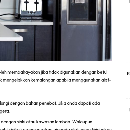
T
rtanah
High Rise
Landed
li Di Mana
at Sendiri
ham Impiana
Ilham Impiana 360
leh membahayakan jika tidak digunakan dengan betul.
Ilham Impiana Inspirasi Selebriti
B
tuk mengelakkan kemalangan apabila menggunakan alat-
piana TV
Casa Impiana
Impiana MakeOver
indungi dengan bahan penebat. Jika anda dapati ada
har Dekor
gera.
mbang Dekor
an dengan sinki atau kawasan lembab. Walaupun
mbang Laman
 ambil risiko kerana percikan air pada alat yang dihidupkan