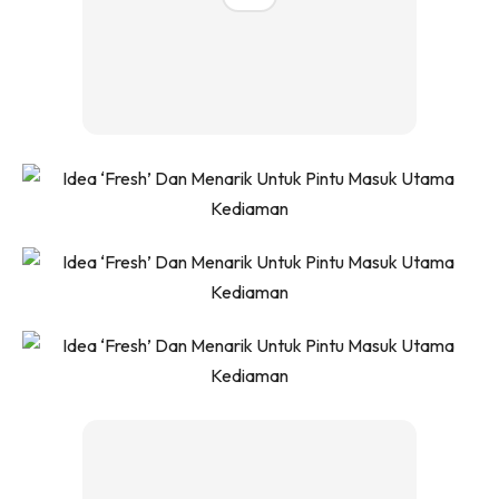
Ilham Impiana 360
Ilham Impiana Inspirasi Selebriti
Impiana TV
Casa Impiana
Impiana MakeOver
Lahar Dekor
Sembang Dekor
Sembang Laman
Tip Impiana
Tip Laman
Hub Ideaktiv