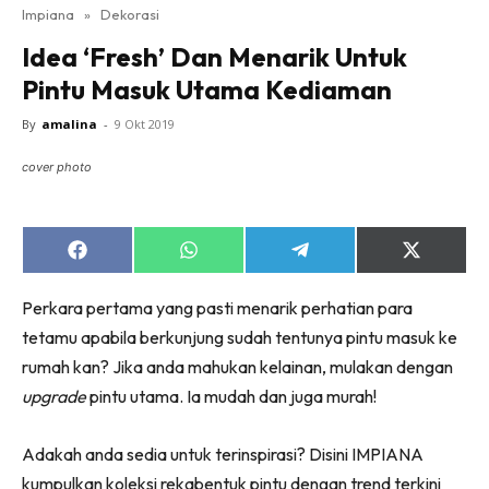
Impiana
»
Dekorasi
Bilik Tidur
Idea ‘Fresh’ Dan Menarik Untuk
Ruang Makan
Pintu Masuk Utama Kediaman
Ruang Tamu
Direktori
By
amalina
-
9 Okt 2019
Interior Design
cover photo
Landskap
DIY
Bilik Air
Share
Share
Share
Share
on
on
on
on
Bilik Tidur
Facebook
WhatsApp
Telegram
X
Perkara pertama yang pasti menarik perhatian para
(Twitter)
Dapur
tetamu apabila berkunjung sudah tentunya pintu masuk ke
Ruang Makan
rumah kan? Jika anda mahukan kelainan, mulakan dengan
Make Over
upgrade
pintu utama. Ia mudah dan juga murah!
Bilik Air
Bilik Tidur
Adakah anda sedia untuk terinspirasi? Disini IMPIANA
Dapur
kumpulkan koleksi rekabentuk pintu dengan trend terkini