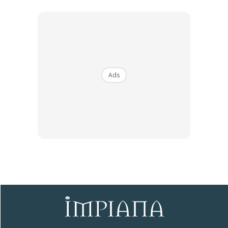
∞
Ads
10 Inspirasi Dapur Hitam Menawan
Yang Perlu Anda Lihat!
By
amalina
-
4 Okt 2019
Bukanlah menjadi satu rahsia lagi, bahawa dapur bertona gelap
kini semakin menjadi pilihan pengguna dan juga para
designer
.
Dapur hitam tampil mendominasi arena reka bentuk dalaman
walaupun ramai yang masih skeptikal dengan penggunaan
warna ini untuk ruang kediaman.