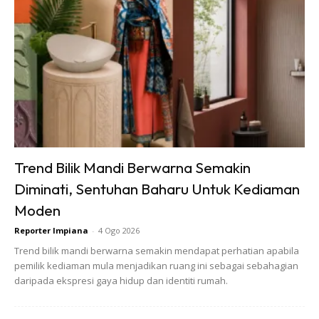
Ads
Trend Bilik Mandi Berwarna Semakin
Diminati, Sentuhan Baharu Untuk Kediaman
Moden
Reporter Impiana
-
4 Ogo 2026
Trend bilik mandi berwarna semakin mendapat perhatian apabila
pemilik kediaman mula menjadikan ruang ini sebagai sebahagian
Sentuhan Midas penuh kemewahan dan elegant
daripada ekspresi gaya hidup dan identiti rumah.
untuk kediaman anda.
Rahsia dari IMPIANA, download sekarang di