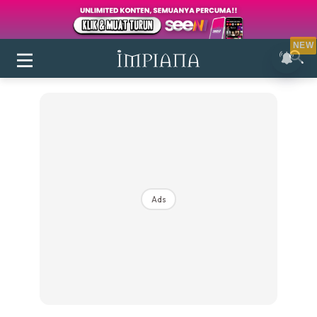
NEW
Ads
Login
|
Register
Buletin
Inspirasi
Bilik Air