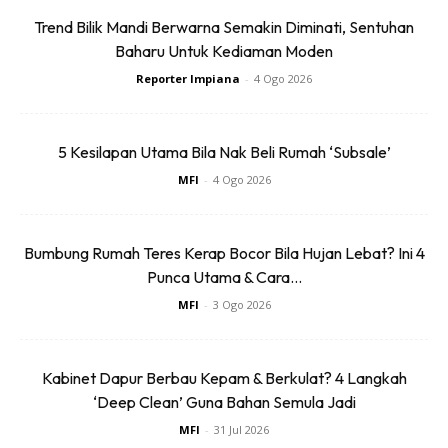
Trend Bilik Mandi Berwarna Semakin Diminati, Sentuhan
Baharu Untuk Kediaman Moden
KLIK DI SEENI
Reporter Impiana
-
4 Ogo 2026
5 Kesilapan Utama Bila Nak Beli Rumah ‘Subsale’
MFI
-
4 Ogo 2026
Dapatkan tip dekorasi, perkongsian dan info menarik.
Free jer!
Bumbung Rumah Teres Kerap Bocor Bila Hujan Lebat? Ini 4
Punca Utama & Cara...
MFI
-
3 Ogo 2026
Dengan ini saya bersetuju dengan
Terma Penggunaan
dan
Polisi
Kabinet Dapur Berbau Kepam & Berkulat? 4 Langkah
Privasi
‘Deep Clean’ Guna Bahan Semula Jadi
Langgan Sekarang
MFI
-
31 Jul 2026