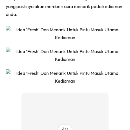
Ruang Makan
yang pastinya akan memberi aura menarik pada kediaman
Ruang Tamu
anda.
Menarik Lagi
Casa Impiana
Impiana Makeover
Makeover Ruang Selebriti
Destinasi
Hotel
Kafe
Hartanah
High Rise
Landed
Video
Beli Di Mana
Buat Sendiri
Ilham Impiana
Ads