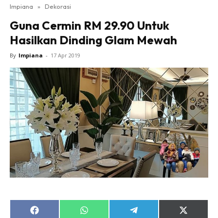
Impiana
»
Dekorasi
Bilik Tidur
Guna Cermin RM 29.90 Untuk
Ruang Makan
Hasilkan Dinding Glam Mewah
Ruang Tamu
Direktori
By
Impiana
-
17 Apr 2019
Interior Design
Landskap
DIY
Bilik Air
Bilik Tidur
Dapur
Ruang Makan
Make Over
Bilik Air
Bilik Tidur
Dapur
Share
Share
Share
Share