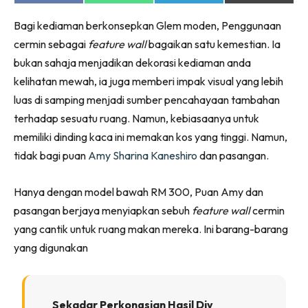
on
on
on
on
Ruang Makan
Facebook
WhatsApp
Telegram
X
Ruang Tamu
Bagi kediaman berkonsepkan Glem moden, Penggunaan
(Twitter)
cermin sebagai
feature wall
bagaikan satu kemestian. Ia
Menarik Lagi
bukan sahaja menjadikan dekorasi kediaman anda
Casa Impiana
kelihatan mewah, ia juga memberi impak visual yang lebih
Impiana Makeover
luas di samping menjadi sumber pencahayaan tambahan
Makeover Ruang Selebriti
terhadap sesuatu ruang. Namun, kebiasaanya untuk
Destinasi
memiliki dinding kaca ini memakan kos yang tinggi. Namun,
Hotel
tidak bagi puan
Amy Sharina Kaneshiro
dan pasangan.
Kafe
Hartanah
Hanya dengan model bawah RM 300, Puan Amy dan
High Rise
pasangan berjaya menyiapkan sebuh
feature wall
cermin
Landed
yang cantik untuk ruang makan mereka. Ini barang-barang
Video
yang digunakan
Beli Di Mana
Buat Sendiri
Ilham Impiana
Sekadar Perkongsian Hasil Diy