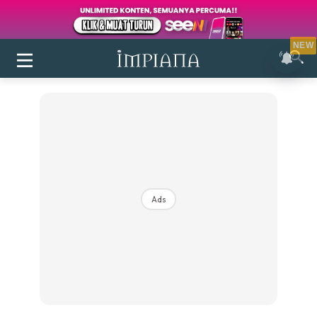
NEW
Ads
Login
|
Register
Buletin
Inspirasi
Bilik Air