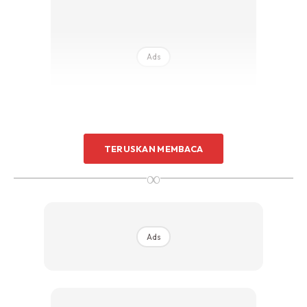
Sentuhan Midas penuh kemewahan dan elegant
untuk kediaman anda.
Rahsia dari IMPIANA, download sekarang di
Ads
KLIK DI SEENI
TERUSKAN MEMBACA
∞
Ads