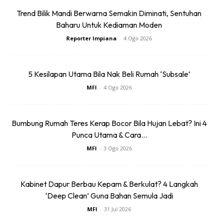
Trend Bilik Mandi Berwarna Semakin Diminati, Sentuhan
Baharu Untuk Kediaman Moden
Yang Sama Saya Guna Tampal Kayu
Reporter Impiana
-
4 Ogo 2026
Wainscoting Tu..lekat Terus Di Dinding
Gam
Construction Adhesive.
, Saya Pakai
Gam Bond.. Untuk Lekatkan Cermin
5 Kesilapan Utama Bila Nak Beli Rumah ‘Subsale’
MFI
-
4 Ogo 2026
Bumbung Rumah Teres Kerap Bocor Bila Hujan Lebat? Ini 4
Punca Utama & Cara...
MFI
-
3 Ogo 2026
Kabinet Dapur Berbau Kepam & Berkulat? 4 Langkah
‘Deep Clean’ Guna Bahan Semula Jadi
MFI
-
31 Jul 2026