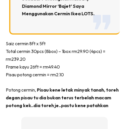
Ilham Impiana 360
Diamond Mirror ‘bajet’ Saya
Ilham Impiana Inspirasi Selebriti
Menggunakan Cermin Ikea LOTS.
Impiana TV
Casa Impiana
Impiana MakeOver
Saiz cermin 8ft x 5ft
Lahar Dekor
Total cermin 30pcs (8box) – 1box rm29.90 (4pcs) =
Sembang Dekor
rm239.20
Sembang Laman
Frame kayu 26ft = rm49.40
Tip Impiana
Pisau potong cermin = rm2.10
Tip Laman
Potong cermin,
Pisau kene letak minyak tanah, toreh
degan pisau tu dia bukan terus terbelah macam
Hub Ideaktiv
potong kek..dia toreh je..pastu kene patahkan