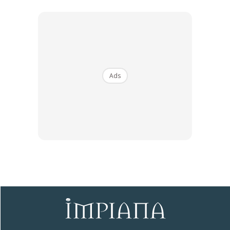
Dengan ini saya bersetuju dengan
Terma Penggunaan
dan
Polisi
Privasi
Langgan Sekarang
Ads
∞
DIY Rak Pasu Dari Paip PVC, Ruang
Kecil Pun Boleh Tanam Pokok!
By
amalina
-
14 Jul 2020