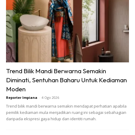
SHOPEE MY
SHOPEE MY
Baseus BH1 Lite
Amgras Stroller
80H Playtime
Baby Portable Mini
Trend Bilik Mandi Berwarna Semakin
Wireless
Fan Rechargeable
Diminati, Sentuhan Baharu Untuk Kediaman
RM74.06
RM58.4
RM80.5
RM101.47
Headphone
9 L...
Moden
Bluetoo...
Buy Now
Buy Now
Reporter Impiana
-
4 Ogo 2026
Trend bilik mandi berwarna semakin mendapat perhatian apabila
pemilik kediaman mula menjadikan ruang ini sebagai sebahagian
1
/
5
❮
❯
daripada ekspresi gaya hidup dan identiti rumah.