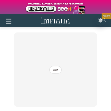
NEW
Ads
Login
|
Register
Buletin
Inspirasi
Bilik Air