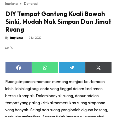
Impiana
»
Dekorasi
Bilik Tidur
DIY Tempat Gantung Kuali Bawah
Ruang Makan
Sinki, Mudah Nak Simpan Dan Jimat
Ruang Tamu
Ruang
Direktori
Interior Design
By
Impiana
-
17 Jul 2020
Landskap
Se (12)
DIY
Bilik Air
Bilik Tidur
Share
Share
Share
Share
on
on
on
on
Dapur
Facebook
WhatsApp
Telegram
X
Ruang simpanan mampan memang menjadi keutamaan
Ruang Makan
(Twitter)
lebih-lebih lagi bagi anda yang tinggal dalam kediaman
Make Over
bersaiz kompak. Dalam banyak ruang, dapur adalah
Bilik Air
tempat yang paling kritikal memerlukan ruang simpanan
Bilik Tidur
yang banyak. Selagi ada ruang yang boleh diguna kosong,
Dapur
perlu dimanfaatkan. Secara tidak langsung, ia memebri