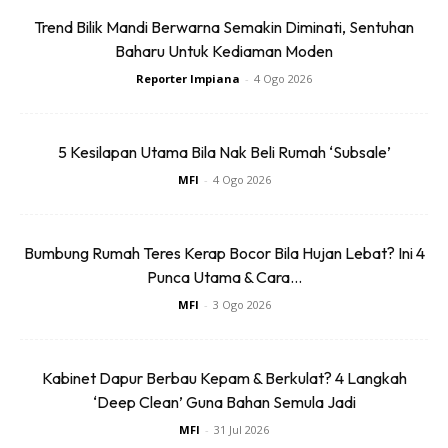
Trend Bilik Mandi Berwarna Semakin Diminati, Sentuhan
Baharu Untuk Kediaman Moden
Reporter Impiana
-
4 Ogo 2026
Sentuhan Midas penuh kemewahan dan elegant
untuk kediaman anda.
Rahsia dari IMPIANA, download sekarang di
5 Kesilapan Utama Bila Nak Beli Rumah ‘Subsale’
MFI
-
4 Ogo 2026
KLIK DI SEENI
Bumbung Rumah Teres Kerap Bocor Bila Hujan Lebat? Ini 4
Punca Utama & Cara...
MFI
-
3 Ogo 2026
Kabinet Dapur Berbau Kepam & Berkulat? 4 Langkah
Dapatkan tip dekorasi, perkongsian dan info menarik.
Free jer!
‘Deep Clean’ Guna Bahan Semula Jadi
MFI
-
31 Jul 2026