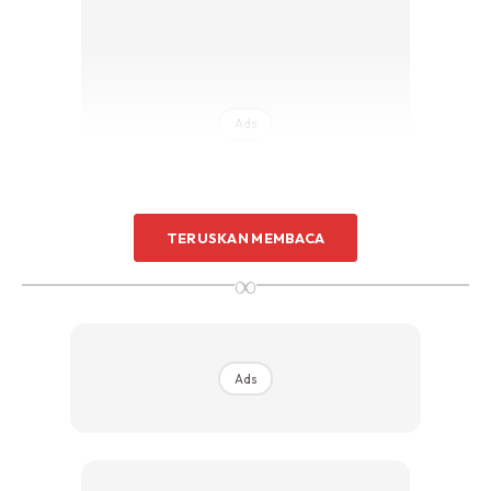
Sentuhan Midas penuh kemewahan dan elegant
untuk kediaman anda.
Rahsia dari IMPIANA, download sekarang di
Ads
KLIK DI SEENI
TERUSKAN MEMBACA
∞
3.
Hook screw ni pun boleh beli kat shoppe atau hardware
Ads