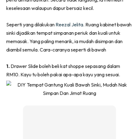
Ruang Makan
keselesaan walaupun dapur bersaiz kecil.
Ruang Tamu
Menarik Lagi
Seperti yang dilakukan
Reezal Jelita
. Ruang kabinet bawah
Casa Impiana
sinki dijadikan tempat simpanan periuk dan kuali untuk
Impiana Makeover
memasak. Yang paling menarik, ia mudah disimpan dan
Makeover Ruang Selebriti
diambil semula. Cara-caranya seperti di bawah
Destinasi
Hotel
1.
Drawer Slide boleh beli kat shoppe sepasang dalam
Kafe
RM10. Kayu tu boleh pakai apa-apa kayu yang sesuai.
Hartanah
High Rise
Landed
Video
Beli Di Mana
Buat Sendiri
Ilham Impiana