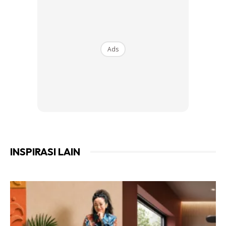
Ads
Ads
4.
Screw dulu 1 bahagian ni. Slider tu boleh cabut dulu 1
bahagian
INSPIRASI LAIN
Siap!
Anda mungkin berminat dengan