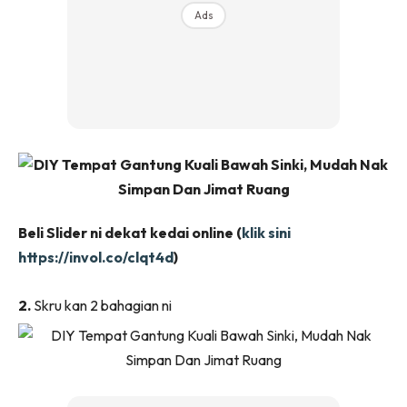
Ilham Impiana 360
Ads
Ilham Impiana Inspirasi Selebriti
Impiana TV
Casa Impiana
Impiana MakeOver
Lahar Dekor
Sembang Dekor
Sembang Laman
Tip Impiana
Beli Slider ni dekat kedai online (
klik sini
Tip Laman
https://invol.co/clqt4d
)
2.
Skru kan 2 bahagian ni
Hub Ideaktiv