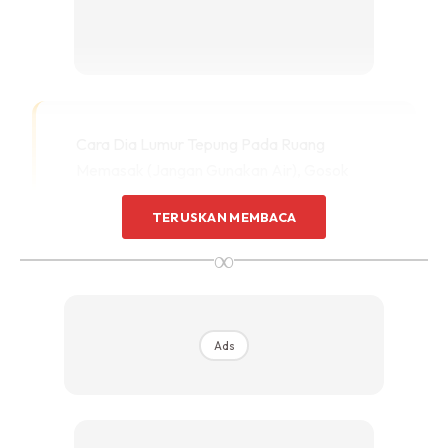
Sentuhan Midas penuh kemewahan dan elegant
untuk kediaman anda.
Rahsia dari IMPIANA, download sekarang di
KLIK DI SEENI
Cara Dia Lumur Tepung Pada Ruang
Memasak (jangan Gunakan Air), Gosok
Pada Semua Bahagian & Lap
TERUSKAN MEMBACA
∞
Ads
Taburkan 1-2 sudu tepung gandum atas permukaan dapur gas yang masih
kotor dan berminyak