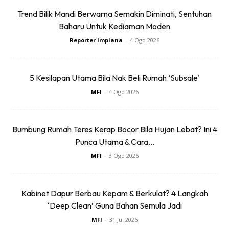
Trend Bilik Mandi Berwarna Semakin Diminati, Sentuhan
Baharu Untuk Kediaman Moden
Reporter Impiana
-
4 Ogo 2026
Dapatkan tip dekorasi, perkongsian dan info menarik.
5 Kesilapan Utama Bila Nak Beli Rumah ‘Subsale’
Free jer!
MFI
-
4 Ogo 2026
Bumbung Rumah Teres Kerap Bocor Bila Hujan Lebat? Ini 4
Punca Utama & Cara...
Dengan ini saya bersetuju dengan
Terma Penggunaan
dan
Polisi
Privasi
MFI
-
3 Ogo 2026
Langgan Sekarang
Kabinet Dapur Berbau Kepam & Berkulat? 4 Langkah
‘Deep Clean’ Guna Bahan Semula Jadi
MFI
-
31 Jul 2026