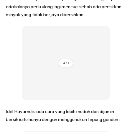
Ruang Makan
adakalanya perlu ulang lagi mencuci sebab ada percikkan
Ruang Tamu
minyak yang tidak berjaya dibersihkan
Menarik Lagi
Casa Impiana
Impiana Makeover
Makeover Ruang Selebriti
Destinasi
Hotel
Ads
Kafe
Hartanah
High Rise
Landed
Video
Idel Hayarnulis ada cara yang lebih mudah dan dijamin
Beli Di Mana
bersih iaitu hanya dengan menggunakan tepung gandum
Buat Sendiri
Ilham Impiana