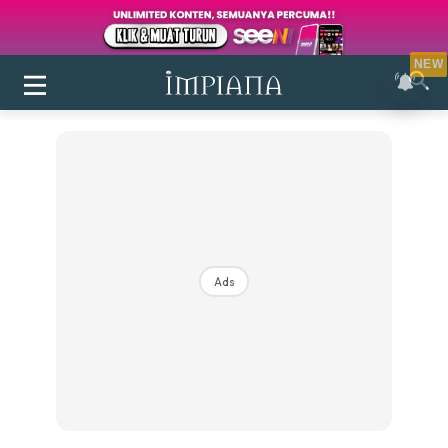
NEW
Ads
Login
|
Register
Buletin
Inspirasi
Bilik Air