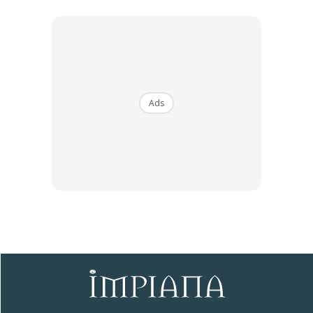
∞
5 Kesilapan Ini Perlu Elak Ketika
Ubah Suai Dapur
Ads
By
Impiana
-
29 Jun 2020
Sesebuah dapur perlu direka bergantung pada praktikaliti dan
fungsi, bukan hanya semata-mata
design
yang hip dan moden.
Secara faktanya, tidak ada dua dapur yang sama; dengan reka
bentuk berbeza fungsi untuk orang yang berbeza dengan
keperluan yang berbeza. Walau bagaimanapun, menurut pakar
dapur kami, terdapat beberapa kesilapan biasa yang semua
orang patut elakkan semasa pengubahsuaian dapur.
Flow
Yang Tidak Sesuai