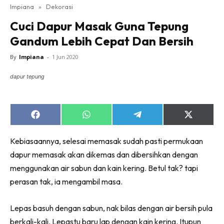
Impiana
»
Dekorasi
Bilik Tidur
Cuci Dapur Masak Guna Tepung
Ruang Makan
Gandum Lebih Cepat Dan Bersih
Ruang Tamu
Direktori
By
Impiana
-
1 Jun 2020
Interior Design
dapur tepung
Landskap
DIY
Bilik Air
Share
Share
Share
Share
on
on
on
on
Bilik Tidur
Facebook
WhatsApp
Telegram
X
Kebiasaannya, selesai memasak sudah pasti permukaan
(Twitter)
Dapur
dapur memasak akan dikemas dan dibersihkan dengan
Ruang Makan
menggunakan air sabun dan kain kering. Betul tak? tapi
Make Over
perasan tak, ia mengambil masa.
Bilik Air
Bilik Tidur
Lepas basuh dengan sabun, nak bilas dengan air bersih pula
Dapur
berkali-kali. Lepastu baru lap dengan kain kering. Itupun