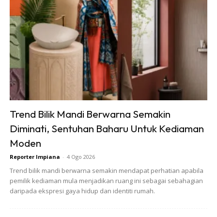
SHOPEE MY
SHOPEE MY
Baseus BH1 Lite
Amgras Stroller
80H Playtime
Baby Portable Mini
Wireless
Fan Rechargeable
RM74.06
RM58.4
RM80.5
RM101.47
Headphone
9 L...
Bluetoo...
Buy Now
Buy Now
1
/
5
❮
❯
Trend Bilik Mandi Berwarna Semakin
Diminati, Sentuhan Baharu Untuk Kediaman
Moden
Sentuhan Midas penuh kemewahan dan elegant
untuk kediaman anda.
Reporter Impiana
-
4 Ogo 2026
Rahsia dari IMPIANA, download sekarang di
Trend bilik mandi berwarna semakin mendapat perhatian apabila
pemilik kediaman mula menjadikan ruang ini sebagai sebahagian
daripada ekspresi gaya hidup dan identiti rumah.
KLIK DI SEENI