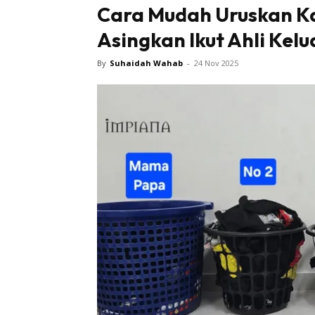
Cara Mudah Uruskan Ka
Asingkan Ikut Ahli Kelu
By
Suhaidah Wahab
-
24 Nov 2025
Buletin
Inspiras
Bil
Bil
Ru
Ru
Direkto
In
La
DIY
Bil