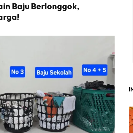
in Baju Berlonggok,
Login
|
Register
arga!
i
ik Air
ik Tidur
ang Makan
ang Tamu
I
ri
terior Design
ndskap
ik Air