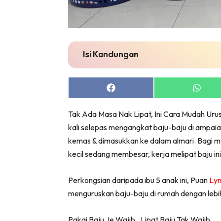
Bil
Da
Ru
Make O
Isi Kandungan
Bil
Bil
Share
Share
Da
on
on
Ru
Facebook
Whats
Tak Ada Masa Nak Lipat, Ini Cara Mudah Urus
Ru
kali selepas mengangkat baju-baju di ampaia
Menarik
kemas & dimasukkan ke dalam almari. Bagi 
Ca
kecil sedang membesar, kerja melipat baju in
Im
Ma
Perkongsian daripada ibu 5 anak ini, Puan
Lyn
De
menguruskan baju-baju di rumah dengan lebih
Pakai Baju Je Wajib.. Lipat Baju Tak Wajib