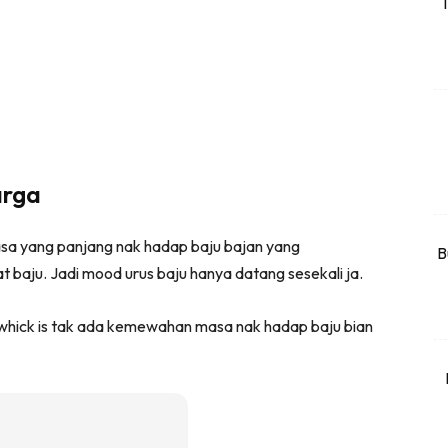
T
rtanah
High Rise
Landed
li Di Mana
at Sendiri
arga
ham Impiana
Ilham Impiana 360
masa yang panjang nak hadap baju bajan yang
Ilham Impiana Inspirasi Selebriti
B
 baju. Jadi mood urus baju hanya datang sesekali ja.
piana TV
Casa Impiana
 whick is tak ada kemewahan masa nak hadap baju bian
Impiana MakeOver
har Dekor
mbang Dekor
mbang Laman