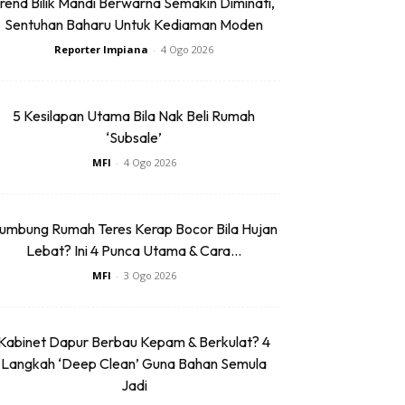
rend Bilik Mandi Berwarna Semakin Diminati,
Sentuhan Baharu Untuk Kediaman Moden
Reporter Impiana
-
4 Ogo 2026
5 Kesilapan Utama Bila Nak Beli Rumah
‘Subsale’
MFI
-
4 Ogo 2026
umbung Rumah Teres Kerap Bocor Bila Hujan
Lebat? Ini 4 Punca Utama & Cara...
MFI
-
3 Ogo 2026
Kabinet Dapur Berbau Kepam & Berkulat? 4
Langkah ‘Deep Clean’ Guna Bahan Semula
Jadi