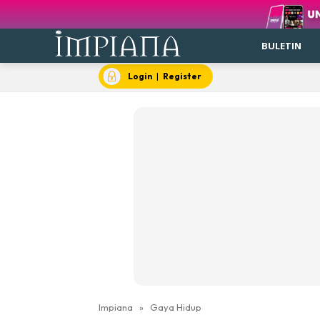
BULETIN
Login
|
Register
Impiana
»
Gaya Hidup