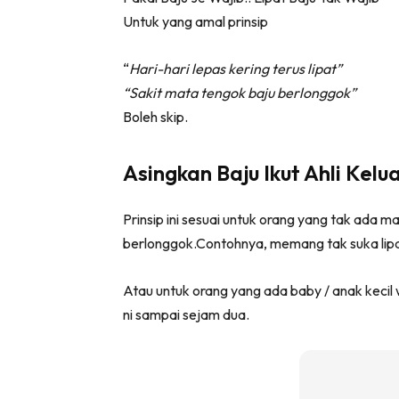
Untuk yang amal prinsip
Ha
“
Hari-hari lepas kering terus lipat”
“Sakit mata tengok baju berlonggok”
Video
Boleh skip.
Be
Bu
Asingkan Baju Ikut Ahli Kelu
Il
Prinsip ini sesuai untuk orang yang tak ada 
berlonggok.Contohnya, memang tak suka lipat
Im
Atau untuk orang yang ada baby / anak kecil
ni sampai sejam dua.
La
Se
Se