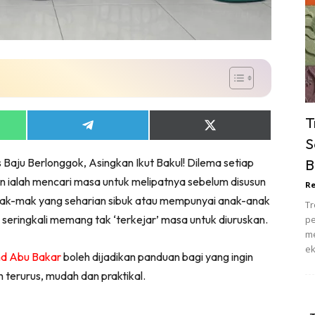
ik Tidur
pur
ang Makan
ver
ik Air
ik Tidur
T
Share
Share
pur
on
on
S
ang Makan
App
Telegram
X
 Baju Berlonggok, Asingkan Ikut Bakul! Dilema setiap
B
(Twitter)
ang Tamu
n ialah mencari masa untuk melipatnya sebelum disusun
Re
 Lagi
mak-mak yang seharian sibuk atau mempunyai anak-anak
Tr
sa Impiana
i seringkali memang tak ‘terkejar’ masa untuk diuruskan.
pe
piana Makeover
me
ek
keover Ruang Selebriti
d Abu Bakar
boleh dijadikan panduan bagi yang ingin
stinasi
 terurus, mudah dan praktikal.
Hotel
Kafe