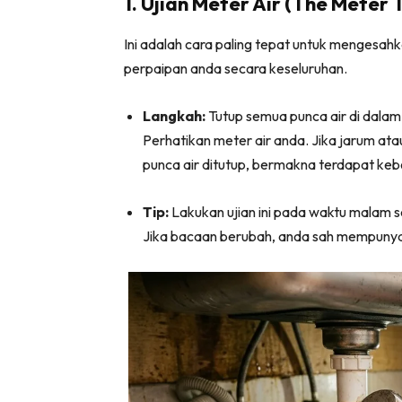
1. Ujian Meter Air (The Meter 
Ha
Ini adalah cara paling tepat untuk mengesa
perpaipan anda secara keseluruhan.
Video
Langkah:
Tutup semua punca air di dalam 
Be
Perhatikan meter air anda. Jika jarum a
Bu
punca air ditutup, bermakna terdapat keb
Il
Tip:
Lakukan ujian ini pada waktu malam 
Jika bacaan berubah, anda sah mempunya
Im
La
Se
Se