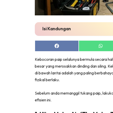
Bil
Da
Ru
Make O
Isi Kandungan
Bil
Bil
Da
Share
Share
on
on
Ru
Facebook
Whats
Kebocoran paip selalunya bermula secara hal
Ru
besar yang merosakkan dinding dan siling. K
Menarik
di bawah lantai adalah yang paling berbahay
Ca
fizikal berlaku.
Im
Ma
Sebelum anda memanggil tukang paip, lakuk
De
efisien ini.