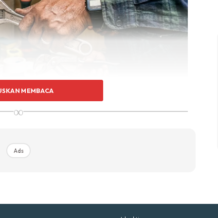
p Impiana
p Laman
Hub Ideaktiv
USKAN MEMBACA
∞
uhan Midas penuh kemewahan dan elegant untuk ked
nda.
Rahsia dari IMPIANA, download sekarang di
Ads
KLIK DI SEENI
Ads