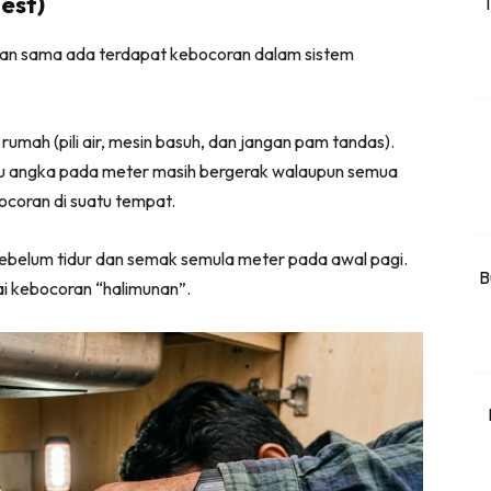
Test)
T
rtanah
hkan sama ada terdapat kebocoran dalam sistem
High Rise
Landed
rumah (pili air, mesin basuh, dan jangan pam tandas).
li Di Mana
tau angka pada meter masih bergerak walaupun semua
at Sendiri
ocoran di suatu tempat.
ham Impiana
Ilham Impiana 360
sebelum tidur dan semak semula meter pada awal pagi.
Ilham Impiana Inspirasi Selebriti
B
i kebocoran “halimunan”.
piana TV
Casa Impiana
Impiana MakeOver
har Dekor
mbang Dekor
mbang Laman