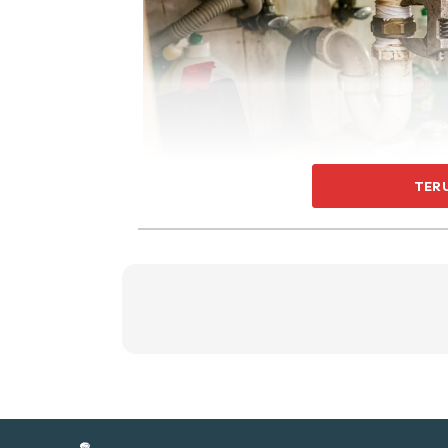
Ti
Ti
TER
Sent
a