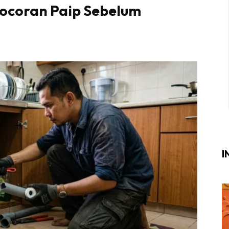
ocoran Paip Sebelum
Login
|
Register
i
ik Air
ik Tidur
ang Makan
ang Tamu
I
ri
terior Design
ndskap
ik Air