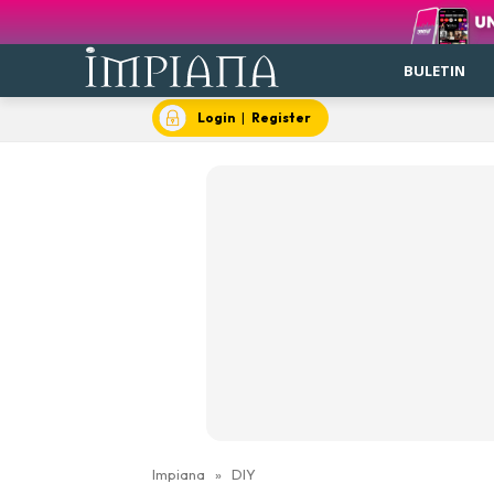
BULETIN
Login
|
Register
Impiana
»
DIY