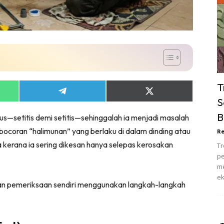
ik Tidur
pur
ang Makan
ver
ik Air
ik Tidur
T
pur
Share
Share
S
on
on
ang Makan
App
Telegram
X
B
us—setitis demi setitis—sehinggalah ia menjadi masalah
(Twitter)
ang Tamu
ebocoran “halimunan” yang berlaku di dalam dinding atau
Re
 Lagi
a kerana ia sering dikesan hanya selepas kerosakan
Tr
sa Impiana
pe
piana Makeover
me
ek
keover Ruang Selebriti
an pemeriksaan sendiri menggunakan langkah-langkah
stinasi
Hotel
Kafe