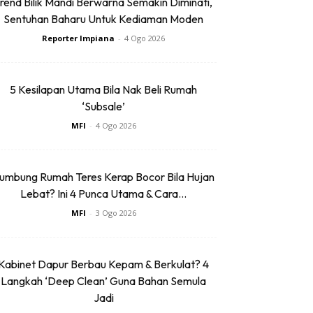
rend Bilik Mandi Berwarna Semakin Diminati,
Sentuhan Baharu Untuk Kediaman Moden
Reporter Impiana
-
4 Ogo 2026
5 Kesilapan Utama Bila Nak Beli Rumah
‘Subsale’
MFI
-
4 Ogo 2026
umbung Rumah Teres Kerap Bocor Bila Hujan
Lebat? Ini 4 Punca Utama & Cara...
MFI
-
3 Ogo 2026
Kabinet Dapur Berbau Kepam & Berkulat? 4
Langkah ‘Deep Clean’ Guna Bahan Semula
Jadi