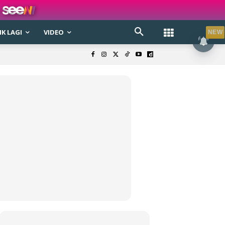
K LAGI
VIDEO
NEW