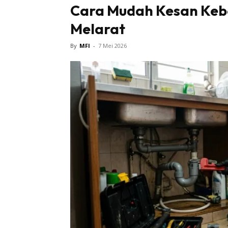
Cara Mudah Kesan Keb
Melarat
By
MFI
-
7 Mei 2026
Buletin
Inspiras
Bil
Bil
Ru
Ru
Direkto
In
La
DIY
Bil