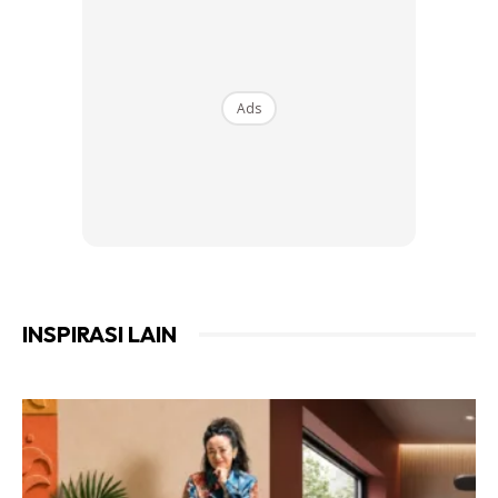
yang lain!
Menurut
National Watermelon Promotion Board
, buah ini
mempunyai jangka ketahanan yang cukup lama, iaitu
Ads
sehingga tiga ke empat minggu setelah dipetik dari
kebun.
INSPIRASI LAIN
Ads