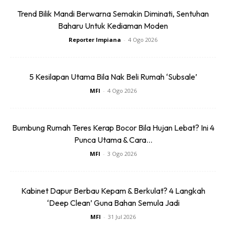
Bluetoo...
Buy Now
Buy Now
Trend Bilik Mandi Berwarna Semakin Diminati, Sentuhan
Baharu Untuk Kediaman Moden
1
/
5
❮
❯
Reporter Impiana
-
4 Ogo 2026
5 Kesilapan Utama Bila Nak Beli Rumah ‘Subsale’
MFI
-
4 Ogo 2026
Cara paling mudah untuk menyimpan adalah anda hanya
perlu meletaknya di atas meja dan biarkan begitu sahaja
Bumbung Rumah Teres Kerap Bocor Bila Hujan Lebat? Ini 4
kerana ia tidak mudah busuk, atau letak di mana-mana
Punca Utama & Cara...
kawasan yang teduh dan suhu yang tidak telalu panas.
MFI
-
3 Ogo 2026
Ia tidak perlu disimpan dalam peti sejuk kerana ia hanya
akan memakan ruang peti sahaja. Namun, jika tembikai
Kabinet Dapur Berbau Kepam & Berkulat? 4 Langkah
sudah dipotong, anda harus menyimpannya di dalam peti
‘Deep Clean’ Guna Bahan Semula Jadi
ais kerana tembikai yang sudah dipotong teksturnya pasti
MFI
-
31 Jul 2026