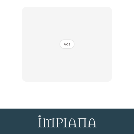
akan berubah dan ia
hanya bertahan selama 3-5 hari
sahaja.
Untuk menghindari buah tembikai daripada cepat busuk
saat dimasukkan ke dalam peti ais, lebih baik anda tutup
bahagian yang terdedah dengan pembalut plastik.
Ads
Follow
Youtube IMPIANA
Sentuhan Midas penuh kemewahan dan elegant
untuk kediaman anda.
Rahsia dari IMPIANA, download sekarang di
KLIK DI SEENI