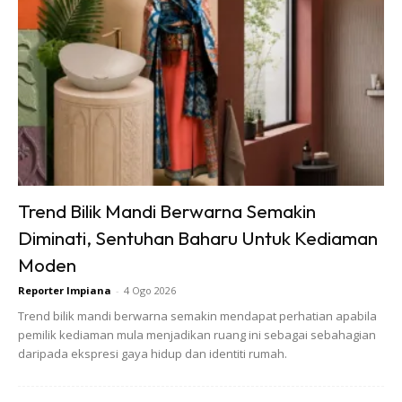
Jadi, bagaimana hendak menyimpan agar tahan
lama?
Anda mungkin berminat dengan
Trend Bilik Mandi Berwarna Semakin
Diminati, Sentuhan Baharu Untuk Kediaman
Moden
SHOPEE MY
SHOPEE MY
Reporter Impiana
-
4 Ogo 2026
Baseus BH1 Lite
Amgras Stroller
Trend bilik mandi berwarna semakin mendapat perhatian apabila
80H Playtime
Baby Portable Mini
pemilik kediaman mula menjadikan ruang ini sebagai sebahagian
daripada ekspresi gaya hidup dan identiti rumah.
Wireless
Fan Rechargeable
RM74.06
RM58.4
RM80.5
RM101.47
Headphone
9 L...