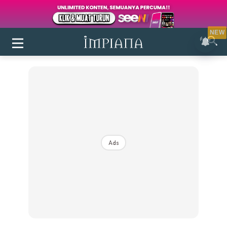
NEW
Ads
Login
|
Register
Buletin
Inspirasi
Bilik Air