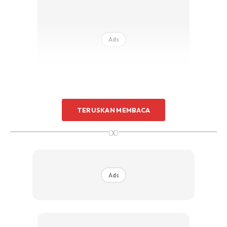
Sentuhan Midas penuh kemewahan dan elegant
untuk kediaman anda.
Rahsia dari IMPIANA, download sekarang di
Ads
KLIK DI SEENI
TERUSKAN MEMBACA
9. Membantu Menurunkan Berat Badan
∞
10. Mengurangkan Pedih Ulu Hati
Ads
Mungkin selama ini anda hanya membeli buah tembikai dan
tidak mengetahui seberapa lamakah jangka hayat buah
tembikai apabila disimpan. Ha, tahukah anda,ia juga
mempunyai “tarikh luput” sama seperti bahan makanan