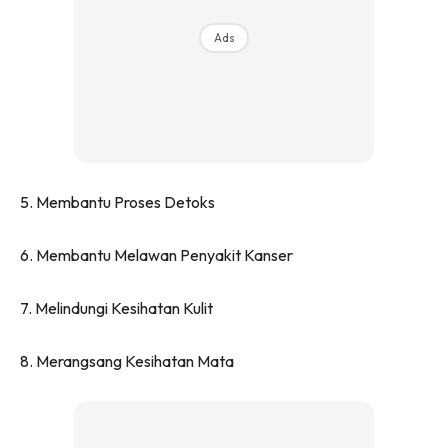
Ilham Impiana 360
Ads
Ilham Impiana Inspirasi Selebriti
Impiana TV
Casa Impiana
Impiana MakeOver
Lahar Dekor
Sembang Dekor
5. Membantu Proses Detoks
Sembang Laman
Tip Impiana
6. Membantu Melawan Penyakit Kanser
Tip Laman
7. Melindungi Kesihatan Kulit
Hub Ideaktiv
8. Merangsang Kesihatan Mata