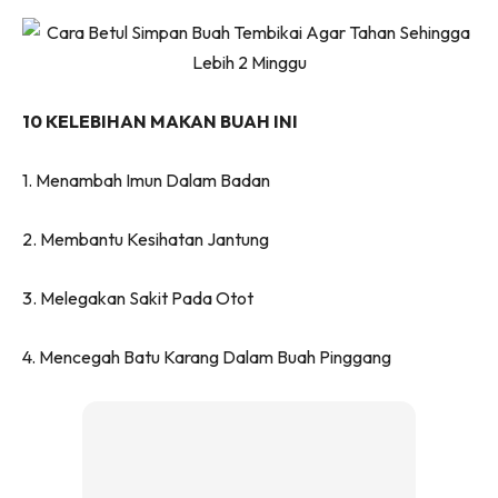
Ruang Makan
Ruang Tamu
Menarik Lagi
Casa Impiana
10 KELEBIHAN MAKAN BUAH INI
Impiana Makeover
Makeover Ruang Selebriti
1. Menambah Imun Dalam Badan
Destinasi
Hotel
2. Membantu Kesihatan Jantung
Kafe
Hartanah
3. Melegakan Sakit Pada Otot
High Rise
4. Mencegah Batu Karang Dalam Buah Pinggang
Landed
Video
Beli Di Mana
Buat Sendiri
Ilham Impiana