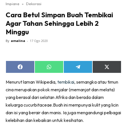
Impiana
»
Dekorasi
Bilik Tidur
Cara Betul Simpan Buah Tembikai
Ruang Makan
Agar Tahan Sehingga Lebih 2
Ruang Tamu
Minggu
Direktori
Interior Design
By
amalina
-
17 Ogo 2020
Landskap
DIY
Bilik Air
Share
Share
Share
Share
Bilik Tidur
on
on
on
on
Facebook
WhatsApp
Telegram
X
Dapur
Menurut laman Wikipedia,
tembikai
, semangka atau timun
(Twitter)
Ruang Makan
cina merupakan pokok menjalar (memanjat dan melata)
Make Over
yang berasal dari selatan Afrika dan berada dalam
keluarga cucurbitaceae.Buah ini mempunyai kulit yang licin
Bilik Air
dan isi yang berair dan manis. Ia juga mengandungi pelbagai
Bilik Tidur
kelebihan dan kebaikan untuk kesihatan.
Dapur