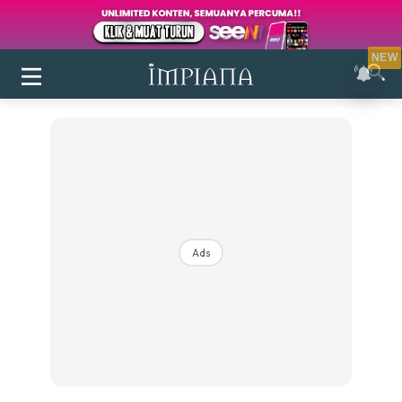
NEW
Ads
Login
|
Register
Buletin
Inspirasi
Bilik Air