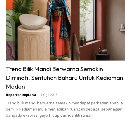
SHOPEE MY
SHOPEE MY
Baseus BH1 Lite
Amgras Stroller
80H Playtime
Baby Portable Mini
Wireless
Fan Rechargeable
RM74.06
RM58.4
RM80.5
RM101.47
Headphone
9 L...
Trend Bilik Mandi Berwarna Semakin
Bluetoo...
Buy Now
Buy Now
Diminati, Sentuhan Baharu Untuk Kediaman
Moden
1
/
5
❮
❯
Reporter Impiana
-
4 Ogo 2026
Trend bilik mandi berwarna semakin mendapat perhatian apabila
pemilik kediaman mula menjadikan ruang ini sebagai sebahagian
Boleh gunakan cara ini untuk halia juga!
daripada ekspresi gaya hidup dan identiti rumah.