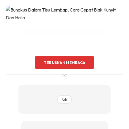
Sentuhan Midas penuh kemewahan dan elegant
untuk kediaman anda.
Rahsia dari IMPIANA, download sekarang di
KLIK DI SEENI
TERUSKAN MEMBACA
Ads
∞
Ads