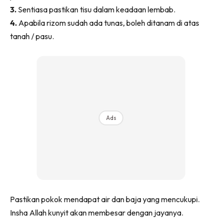
Ilham Impiana 360
3.
Sentiasa pastikan tisu dalam keadaan lembab.
Ilham Impiana Inspirasi Selebriti
4.
Apabila rizom sudah ada tunas, boleh ditanam di atas
Impiana TV
tanah / pasu.
Casa Impiana
Impiana MakeOver
Lahar Dekor
Sembang Dekor
Sembang Laman
Ads
Tip Impiana
Tip Laman
Hub Ideaktiv
Pastikan pokok mendapat air dan baja yang mencukupi.
Insha Allah kunyit akan membesar dengan jayanya.