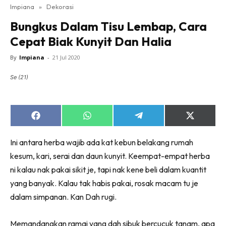
Impiana
»
Dekorasi
Bilik Tidur
Bungkus Dalam Tisu Lembap, Cara
Ruang Makan
Cepat Biak Kunyit Dan Halia
Ruang Tamu
Direktori
By
Impiana
-
21 Jul 2020
Interior Design
Se (21)
Landskap
DIY
Bilik Air
Share
Share
Share
Share
on
on
on
on
Bilik Tidur
Facebook
WhatsApp
Telegram
X
Ini antara herba wajib ada kat kebun belakang rumah
(Twitter)
Dapur
kesum, kari, serai dan daun kunyit. Keempat-empat herba
Ruang Makan
ni kalau nak pakai sikit je, tapi nak kene beli dalam kuantit
Make Over
yang banyak. Kalau tak habis pakai, rosak macam tu je
Bilik Air
dalam simpanan. Kan Dah rugi.
Bilik Tidur
Dapur
Memandangkan ramai yang dah sibuk bercucuk tanam, apa