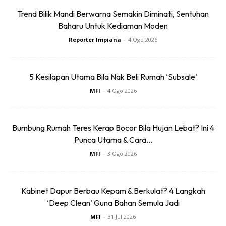
Sentuhan Midas penuh kemewahan dan elegant
Trend Bilik Mandi Berwarna Semakin Diminati, Sentuhan
untuk kediaman anda.
Baharu Untuk Kediaman Moden
Rahsia dari IMPIANA, download sekarang di
Reporter Impiana
-
4 Ogo 2026
KLIK DI SEENI
5 Kesilapan Utama Bila Nak Beli Rumah ‘Subsale’
MFI
-
4 Ogo 2026
Bumbung Rumah Teres Kerap Bocor Bila Hujan Lebat? Ini 4
Punca Utama & Cara...
Dapatkan tip dekorasi, perkongsian dan info menarik.
MFI
-
3 Ogo 2026
Free jer!
Kabinet Dapur Berbau Kepam & Berkulat? 4 Langkah
‘Deep Clean’ Guna Bahan Semula Jadi
MFI
-
31 Jul 2026
Dengan ini saya bersetuju dengan
Terma Penggunaan
dan
Polisi