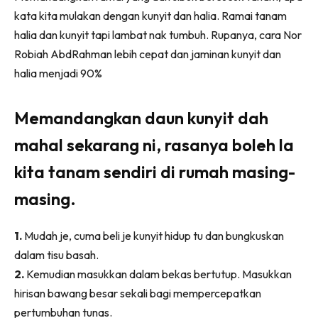
Ruang Makan
kata kita mulakan dengan kunyit dan halia. Ramai tanam
Ruang Tamu
halia dan kunyit tapi lambat nak tumbuh. Rupanya, cara Nor
Menarik Lagi
Robiah AbdRahman lebih cepat dan jaminan kunyit dan
Casa Impiana
halia menjadi 90%
Impiana Makeover
Makeover Ruang Selebriti
Memandangkan daun kunyit dah
Destinasi
mahal sekarang ni, rasanya boleh la
Hotel
Kafe
kita tanam sendiri di rumah masing-
Hartanah
masing.
High Rise
Landed
1.
Mudah je, cuma beli je kunyit hidup tu dan bungkuskan
Video
dalam tisu basah.
Beli Di Mana
2.
Kemudian masukkan dalam bekas bertutup. Masukkan
Buat Sendiri
hirisan bawang besar sekali bagi mempercepatkan
Ilham Impiana
pertumbuhan tunas.