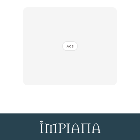
7. Ikat tegang dan kemas tali pada bahagian yang tidak
dilekatkan tadi dan biarkan basi banyak di bahagian atas
sebagai tempat pemegang untuk ditarik. Perlahan-lahan
tarik tali yang melekat pada batang sokongan roman
shade. dah hampir siap dah.
Ads
Anda mungkin berminat dengan
SHOPEE MY
SHOPEE MY