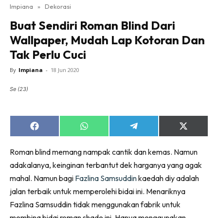
Impiana
»
Dekorasi
Bilik Tidur
Buat Sendiri Roman Blind Dari
Ruang Makan
Wallpaper, Mudah Lap Kotoran Dan
Ruang Tamu
Tak Perlu Cuci
Direktori
Interior Design
By
Impiana
-
18 Jun 2020
Landskap
Se (23)
DIY
Bilik Air
Bilik Tidur
Share
Share
Share
Share
on
on
on
on
Dapur
Facebook
WhatsApp
Telegram
X
Roman blind memang nampak cantik dan kemas. Namun
Ruang Makan
(Twitter)
adakalanya, keinginan terbantut dek harganya yang agak
Make Over
mahal. Namun bagi
Fazlina Samsuddin
kaedah diy adalah
Bilik Air
jalan terbaik untuk memperolehi bidai ini. Menariknya
Bilik Tidur
Fazlina Samsuddin tidak menggunakan fabrik untuk
Dapur
membina bidai roman shade ini. Hanya menggunakan