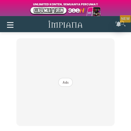
NEW
Ads
Login
|
Register
Buletin
Inspirasi
Bilik Air