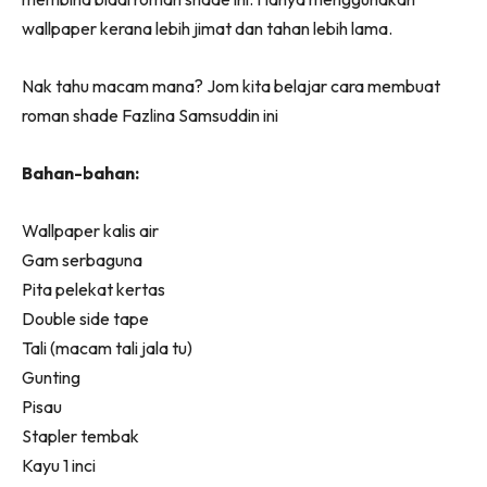
Ruang Makan
wallpaper kerana lebih jimat dan tahan lebih lama.
Ruang Tamu
Menarik Lagi
Nak tahu macam mana? Jom kita belajar cara membuat
Casa Impiana
roman shade Fazlina Samsuddin ini
Impiana Makeover
Makeover Ruang Selebriti
Bahan-bahan:
Destinasi
Hotel
Wallpaper kalis air
Kafe
Gam serbaguna
Hartanah
Pita pelekat kertas
High Rise
Double side tape
Tali (macam tali jala tu)
Landed
Gunting
Video
Pisau
Beli Di Mana
Stapler tembak
Buat Sendiri
Kayu 1 inci
Ilham Impiana