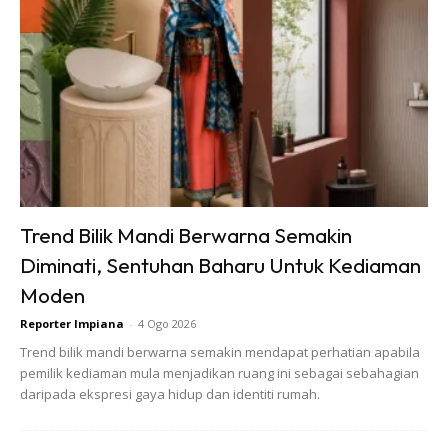
4. Buat batang penyokong roman shade dari lidi sate. Untuk
cantumkan lidi tadi jadi panjang gunakan pita pelekat
kertas
5. Aturkan batang lidi yang telah siap dicantum tadi atas
Trend Bilik Mandi Berwarna Semakin
garisan lipatan pada wallpaper dan lekatkan dengan pita
pelekat sepanjang lidi. Hanya tinggalkan ruang kanan dan
Diminati, Sentuhan Baharu Untuk Kediaman
kiri (6 inci) dari sisi tidak terlekat sebagai tempat ikat tali
Moden
nanti.
Reporter Impiana
-
4 Ogo 2026
Trend bilik mandi berwarna semakin mendapat perhatian apabila
pemilik kediaman mula menjadikan ruang ini sebagai sebahagian
daripada ekspresi gaya hidup dan identiti rumah.
6. Ambil kertas lain atau wallpaper yang sama, tampalkan