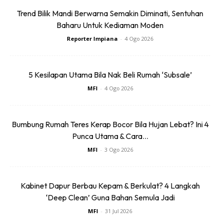
di bahagian belakang wallpaper sebagai kemasan. Jangan
Trend Bilik Mandi Berwarna Semakin Diminati, Sentuhan
lupa tebuk lubang untuk tujuan kita ikat tali untuk tarik pada
Baharu Untuk Kediaman Moden
bahagian yang tidak dilekat dengan pita pelekat kertas
Reporter Impiana
-
4 Ogo 2026
5 Kesilapan Utama Bila Nak Beli Rumah ‘Subsale’
MFI
-
4 Ogo 2026
Bumbung Rumah Teres Kerap Bocor Bila Hujan Lebat? Ini 4
Punca Utama & Cara...
Ads
MFI
-
3 Ogo 2026
Kabinet Dapur Berbau Kepam & Berkulat? 4 Langkah
‘Deep Clean’ Guna Bahan Semula Jadi
MFI
-
31 Jul 2026