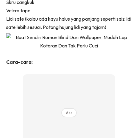
Skru cangkuk
Ilham Impiana 360
Velcro tape
Ilham Impiana Inspirasi Selebriti
Lidi sate (kalau ada kayu halus yang panjang seperti saiz lidi
Impiana TV
sate lebih sesuai. Potong hujung lidi yang tajam)
Casa Impiana
Impiana MakeOver
Lahar Dekor
Sembang Dekor
Cara-cara:
Sembang Laman
Tip Impiana
Tip Laman
Hub Ideaktiv
Ads