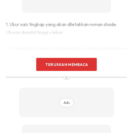
Sentuhan Midas penuh kemewahan dan elegant
untuk kediaman anda.
Rahsia dari IMPIANA, download sekarang di
1. Ukur saiz tingkap yang akan diletakkan roman shade.
Ukuran diambil tinggi x lebar.
KLIK DI SEENI
2. Dah dapat ukuran, potong wallpaper mengikut keperluan
tingkap. dan lipatkan dua (anggaran 1.2″) di bahagian atas
wallpaper dan gam kan. Guna double side tape pun boleh,
TERUSKAN MEMBACA
Bahagian tepi pun lipat juga dan gam kan. Ini bermakna,
∞
dari ukuran asal tingkap tadi anda perlu lebihkan 1.2″ di
bahagian atas, bawah dan sisi sebagai kemasan
Ads
3. Mulakan lipatan seperti kipas dari bawah wallpaper.
Untuk lipatan pertama, anda perlukan ukuran 7 inci dan