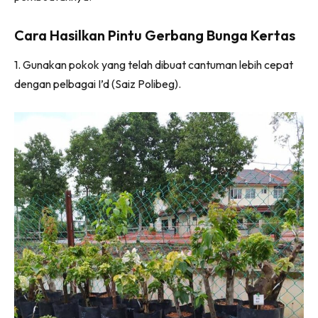
Ilham Impiana 360
Ilham Impiana Inspirasi Selebriti
Cara Hasilkan Pintu Gerbang Bunga Kertas
Impiana TV
1. Gunakan pokok yang telah dibuat cantuman lebih cepat
Casa Impiana
dengan pelbagai I’d (Saiz Polibeg).
Impiana MakeOver
Lahar Dekor
Sembang Dekor
Sembang Laman
Tip Impiana
Tip Laman
Hub Ideaktiv