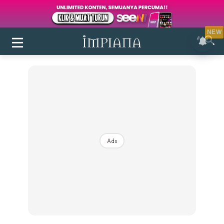
NEW
Ads
Login
|
Register
Buletin
Inspirasi
Bilik Air