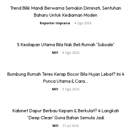
Trend Bilik Mandi Berwarna Semakin Diminati, Sentuhan
Sekiranya ada tunas yang sesuai untuk dibuat cantuman,
Baharu Untuk Kediaman Moden
buat cantuman lagi untuk menambahkan I’d.
Reporter Impiana
-
4 Ogo 2026
5 Kesilapan Utama Bila Nak Beli Rumah ‘Subsale’
MFI
-
4 Ogo 2026
Bumbung Rumah Teres Kerap Bocor Bila Hujan Lebat? Ini 4
Punca Utama & Cara...
MFI
-
3 Ogo 2026
Kabinet Dapur Berbau Kepam & Berkulat? 4 Langkah
‘Deep Clean’ Guna Bahan Semula Jadi
MFI
-
31 Jul 2026