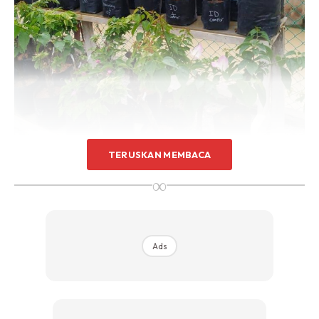
Sentuhan Midas penuh kemewahan dan elegant
untuk kediaman anda.
Rahsia dari IMPIANA, download sekarang di
KLIK DI SEENI
TERUSKAN MEMBACA
∞
2. Elakkan guna I’d seperti sireh Junjung atau Ekor musang
sebab jenis ni keras memanjang dah susah utk dilenturkan
Ads
atau dibentuk. Gunakan I’d yang menjalar.
3. Bina Kerangka Besi