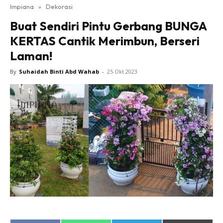
Impiana
»
Dekorasi
Bilik Tidur
Buat Sendiri Pintu Gerbang BUNGA
Ruang Makan
KERTAS Cantik Merimbun, Berseri
Ruang Tamu
Laman!
Direktori
Interior Design
By
Suhaidah Binti Abd Wahab
-
25 Okt 2023
Landskap
DIY
Bilik Air
Bilik Tidur
Dapur
Ruang Makan
Make Over
Bilik Air
Bilik Tidur
Dapur