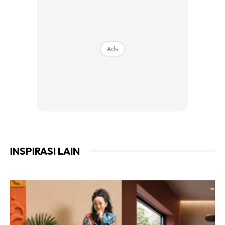
Ads
Ads
Semasa proses pembesaran pokok bunga kertas berlaku,
INSPIRASI LAIN
susun dahan mengikut kerangka besi.