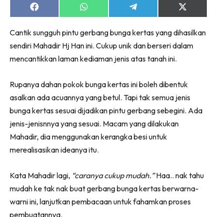
Ruang Makan
Share
Share
Share
Share
on
on
on
on
Ruang Tamu
Facebook
WhatsApp
Telegram
X
Menarik Lagi
Cantik sungguh pintu gerbang bunga kertas yang dihasilkan
(Twitter)
Casa Impiana
sendiri Mahadir Hj Han ini. Cukup unik dan berseri dalam
mencantikkan laman kediaman jenis atas tanah ini.
Impiana Makeover
Makeover Ruang Selebriti
Rupanya dahan pokok bunga kertas ini boleh dibentuk
Destinasi
asalkan ada acuannya yang betul. Tapi tak semua jenis
Hotel
bunga kertas sesuai dijadikan pintu gerbang sebegini. Ada
Kafe
jenis-jenisnnya yang sesuai. Macam yang dilakukan
Hartanah
Mahadir, dia menggunakan kerangka besi untuk
High Rise
merealisasikan ideanya itu.
Landed
Video
Kata Mahadir lagi,
“caranya cukup mudah.”
Haa.. nak tahu
Beli Di Mana
mudah ke tak nak buat gerbang bunga kertas berwarna-
Buat Sendiri
warni ini, lanjutkan pembacaan untuk fahamkan proses
Ilham Impiana
pembuatannya.