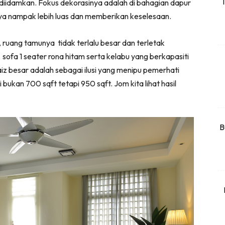
T
g diidamkan. Fokus dekorasinya adalah di bahagian dapur
rtanah
ya nampak lebih luas dan memberikan keselesaan.
High Rise
Landed
 ruang tamunya tidak terlalu besar dan terletak
ofa 1 seater rona hitam serta kelabu yang berkapasiti
z besar adalah sebagai ilusi yang menipu pemerhati
li Di Mana
ukan 700 sqft tetapi 950 sqft. Jom kita lihat hasil
at Sendiri
ham Impiana
Ilham Impiana 360
Ilham Impiana Inspirasi Selebriti
B
piana TV
Casa Impiana
Impiana MakeOver
har Dekor
mbang Dekor
mbang Laman