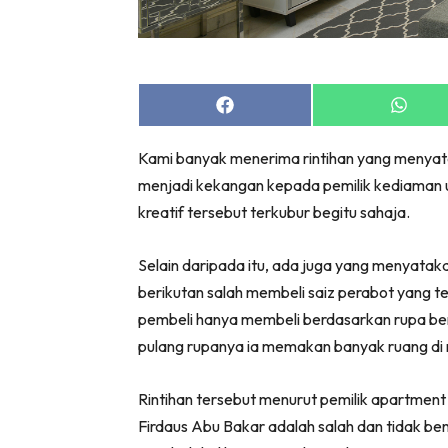
Bil
Da
Ru
Make O
Share
Share
on
on
Bil
Facebook
Whats
Kami banyak menerima rintihan yang menyat
Bil
menjadi kekangan kepada pemilik kediaman 
Da
kreatif tersebut terkubur begitu sahaja.
Ru
Ru
Selain daripada itu, ada juga yang menyatak
Menarik
berikutan salah membeli saiz perabot yang 
Ca
pembeli hanya membeli berdasarkan rupa ben
Im
pulang rupanya ia memakan banyak ruang di
Ma
De
Rintihan tersebut menurut pemilik apartment
Firdaus Abu Bakar adalah salah dan tidak b