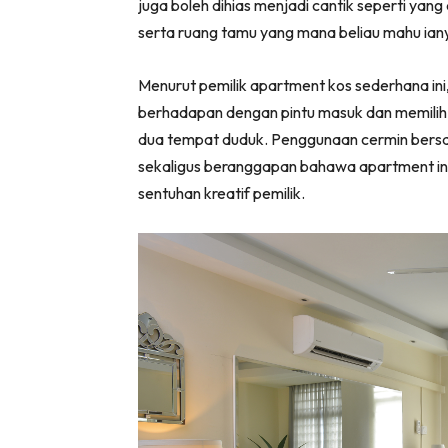
juga boleh dihias menjadi cantik seperti yan
Ha
serta ruang tamu yang mana beliau mahu ian
Menurut pemilik apartment kos sederhana ini,
Video
berhadapan dengan pintu masuk dan memilih s
dua tempat duduk. Penggunaan cermin bersai
Be
sekaligus beranggapan bahawa apartment ini b
Bu
sentuhan kreatif pemilik.
Il
Im
La
Se
Se