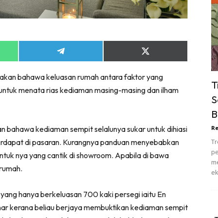
ik Tidur
pur
ang Makan
ver
Share
Share
on
on
ik Air
App
Telegram
X
akan bahawa keluasan rumah antara faktor yang
(Twitter)
ik Tidur
T
untuk menata rias kediaman masing-masing dan ilham
pur
S
ang Makan
B
ang Tamu
an bahawa kediaman sempit selalunya sukar untuk dihiasi
Re
 Lagi
terdapat di pasaran. Kurangnya panduan menyebabkan
Tr
sa Impiana
pe
tuk nya yang cantik di showroom. Apabila di bawa
piana Makeover
me
 rumah.
ek
keover Ruang Selebriti
stinasi
 yang hanya berkeluasan 700 kaki persegi iaitu En
Hotel
enar kerana beliau berjaya membuktikan kediaman sempit
Kafe