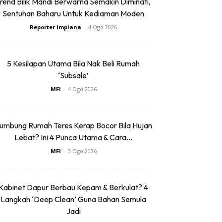
rend Bilik Mandi Berwarna Semakin Diminati,
Sentuhan Baharu Untuk Kediaman Moden
Reporter Impiana
-
4 Ogo 2026
5 Kesilapan Utama Bila Nak Beli Rumah
‘Subsale’
MFI
-
4 Ogo 2026
umbung Rumah Teres Kerap Bocor Bila Hujan
Lebat? Ini 4 Punca Utama & Cara...
MFI
-
3 Ogo 2026
Kabinet Dapur Berbau Kepam & Berkulat? 4
Langkah ‘Deep Clean’ Guna Bahan Semula
Jadi