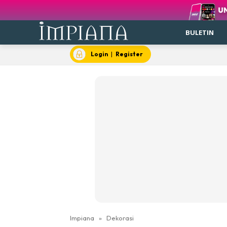
BULETIN
Login
|
Register
Impiana
»
Dekorasi