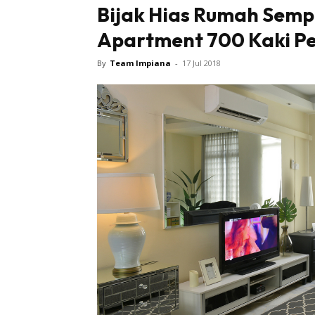
Bijak Hias Rumah Sempi
Apartment 700 Kaki P
By
Team Impiana
-
17 Jul 2018
Buletin
Inspiras
Bil
Bil
Ru
Ru
Direkto
In
La
DIY
Bil