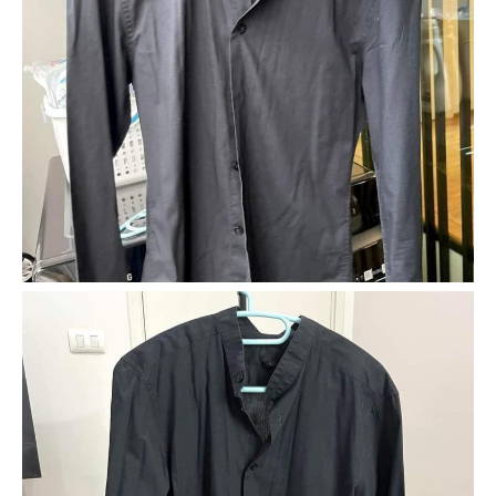
Ilham Impiana 360
Ilham Impiana Inspirasi Selebriti
Impiana TV
Casa Impiana
Impiana MakeOver
Lahar Dekor
Sembang Dekor
Sembang Laman
Tip Impiana
Tip Laman
Hub Ideaktiv