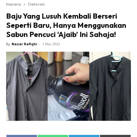
Impiana
»
Dekorasi
Bilik Tidur
Baju Yang Lusuh Kembali Berseri
Ruang Makan
Seperti Baru, Hanya Menggunakan
Ruang Tamu
Sabun Pencuci ‘Ajaib’ Ini Sahaja!
Direktori
Interior Design
By
Nazar Rafiqhi
-
1 Mac 2023
Landskap
DIY
Bilik Air
Bilik Tidur
Dapur
Ruang Makan
Make Over
Bilik Air
Bilik Tidur
Dapur