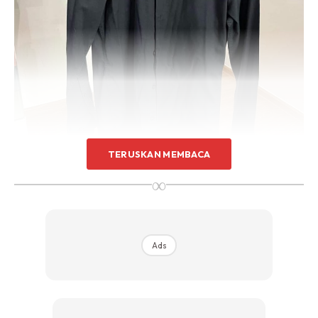
Sentuhan Midas penuh kemewahan dan elegant
untuk kediaman anda.
Rahsia dari IMPIANA, download sekarang di
KLIK DI SEENI
TERUSKAN MEMBACA
∞
KIni, ada satu rahsia dan kaedah yang boleh anda lakukan
bagi mengembalikan warna pada fabrik pakaian anda yang
sudah lusuh kembali berseri seperti baharu.
Ads
Apa yang cuma anda perlu lakukan adalah hanya mencuci
pakaian tersebut dengan sabun pencuci ‘ajaib’ keluaran
jenama Perwoll Renew ini.