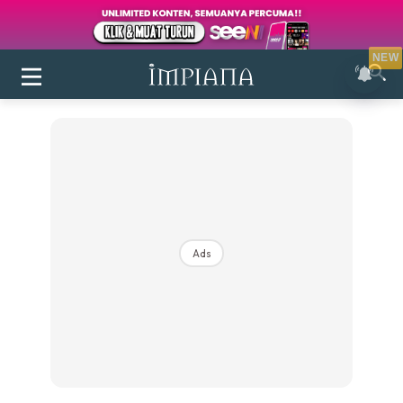
NEW
Ads
Login
|
Register
Buletin
Inspirasi
Bilik Air