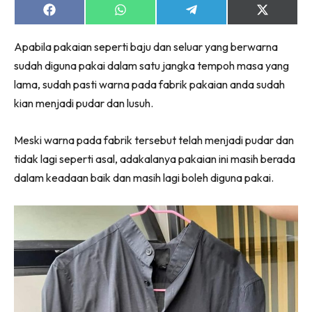
Ruang Makan
Share
Share
Share
Share
Ruang Tamu
on
on
on
on
Facebook
WhatsApp
Telegram
X
Menarik Lagi
Apabila pakaian seperti baju dan seluar yang berwarna
(Twitter)
Casa Impiana
sudah diguna pakai dalam satu jangka tempoh masa yang
lama, sudah pasti warna pada fabrik pakaian anda sudah
Impiana Makeover
kian menjadi pudar dan lusuh.
Makeover Ruang Selebriti
Destinasi
Meski warna pada fabrik tersebut telah menjadi pudar dan
Hotel
tidak lagi seperti asal, adakalanya pakaian ini masih berada
Kafe
dalam keadaan baik dan masih lagi boleh diguna pakai.
Hartanah
High Rise
Landed
Video
Beli Di Mana
Buat Sendiri
Ilham Impiana