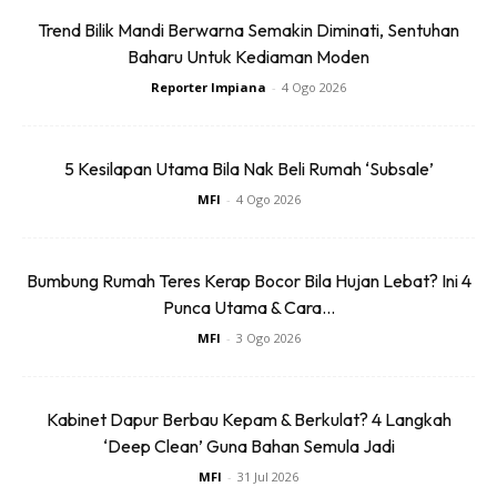
Trend Bilik Mandi Berwarna Semakin Diminati, Sentuhan
Baharu Untuk Kediaman Moden
Reporter Impiana
-
4 Ogo 2026
5 Kesilapan Utama Bila Nak Beli Rumah ‘Subsale’
MFI
-
4 Ogo 2026
Bumbung Rumah Teres Kerap Bocor Bila Hujan Lebat? Ini 4
Sabun pencuci ‘ajaib’ ini dipercayai berkesan untuk
Punca Utama & Cara...
mengembalikan fabrik pakaian yang sudah lusuh dan pudar
MFI
-
3 Ogo 2026
kembali berseri dengan hanya satu cucian sahaja.
Kabinet Dapur Berbau Kepam & Berkulat? 4 Langkah
Jika anda mahu mendapatkan serbuk pencuci ini, anda
‘Deep Clean’ Guna Bahan Semula Jadi
boleh mendapatkannya dengan membuat pembelian
MFI
-
31 Jul 2026
secara dalam talian menerusi aplikasi
Shopee.