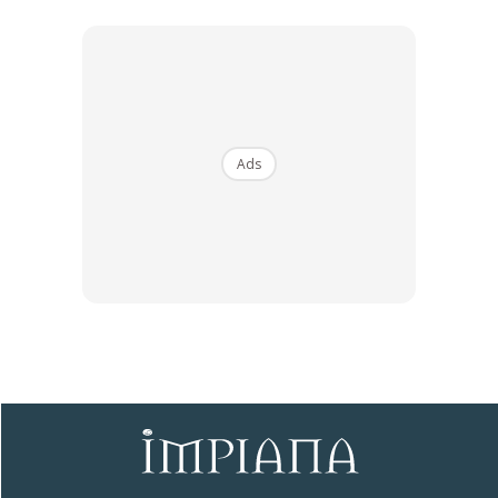
Pokok ini mempunyai gugusan bunga yang berlingkar. Ia
membesar sebagai pokok yang rendah di kawasan terbuka
yang menimbulkan suasana menarik dan menjadi tumpuan.
Secantik-cantik pokok ini, ia mempunyai kandungan racun
yang tinggi dan sangat merbahaya untuk kanak-kanak dan
Ads
haiwan peliharaan. Bagi orang dewasa sekalipun, ketika
melakukan proses memangkas, pastikan pemakaian sarung
tangan berkebun dipraktikkan. Basuh tangan sebaik-
baiknya untuk mengelakkan dari termakan
sap
(getah
pokok). Jika termakan, ia boleh meragut nyawa.
Ads