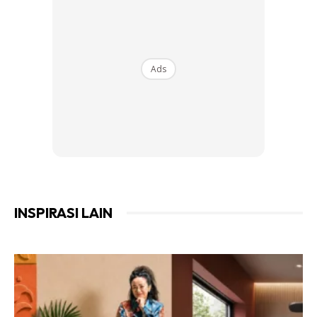
Ads
INSPIRASI LAIN
Zamioculcas zamiifolia
Tumbuhan ini turut dikenali dengan beberapa jolokan lain