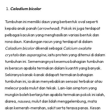
Ilham Impiana 360
Caladium bicolor
Ilham Impiana Inspirasi Selebriti
Impiana TV
Tumbuhan ini memiliki daun yang berbentuk oval seperti
Casa Impiana
kepala anak panah (
arrowhead
). Pokok ini juga terdapat
Impiana MakeOver
pelbagai kacukan yang menghasilkan variasi bentuk dan
Lahar Dekor
rona daun. Kandungan racun yang terdapat di dalam
Sembang Dekor
Caladium bicolor
dikenali sebagai
Calcium oxalate
Sembang Laman
crystals
dan
asparagine,
iaitu protein yang ditemui di dalam
Tip Impiana
tumbuhan ini. Sememangnya kesemua bahagian tumbuhan
Tip Laman
ini beracun apabila termakan dalam kuantiti yang banyak.
Sekiranya kanak-kanak didapati termakan bahagian
tumbuhan ini, ia akan menyebabkan sensasi terbakar atau
Hub Ideaktiv
melecur pada mulut dan tekak. Lain-lain simptom yang
mungkin boleh berlanjutan apabila termakan pokok ini ialah,
diarea,
nausea,
mulut dan lidah menggelembung, mata
akan kemerah-merahan, sakit serta terasa panas. Kesan