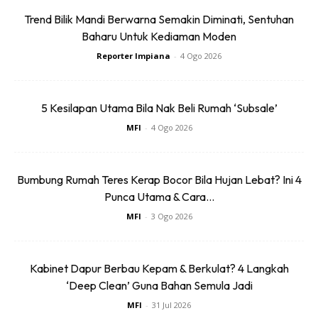
Ads
Trend Bilik Mandi Berwarna Semakin Diminati, Sentuhan
Baharu Untuk Kediaman Moden
Reporter Impiana
-
4 Ogo 2026
5 Kesilapan Utama Bila Nak Beli Rumah ‘Subsale’
MFI
-
4 Ogo 2026
Bumbung Rumah Teres Kerap Bocor Bila Hujan Lebat? Ini 4
Punca Utama & Cara...
MFI
-
3 Ogo 2026
Kabinet Dapur Berbau Kepam & Berkulat? 4 Langkah
‘Deep Clean’ Guna Bahan Semula Jadi
MFI
-
31 Jul 2026
Nerium oleander