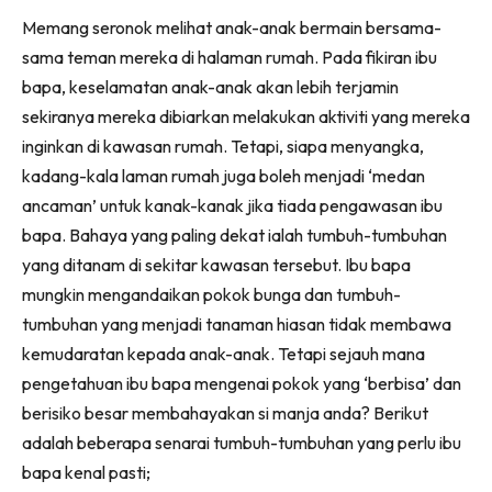
Ruang Makan
Facebook
WhatsApp
Telegram
X
Memang seronok melihat anak-anak bermain bersama-
(Twitter)
Ruang Tamu
sama teman mereka di halaman rumah. Pada fikiran ibu
Menarik Lagi
bapa, keselamatan anak-anak akan lebih terjamin
Casa Impiana
sekiranya mereka dibiarkan melakukan aktiviti yang mereka
Impiana Makeover
inginkan di kawasan rumah. Tetapi, siapa menyangka,
Makeover Ruang Selebriti
kadang-kala laman rumah juga boleh menjadi ‘medan
Destinasi
ancaman’ untuk kanak-kanak jika tiada pengawasan ibu
Hotel
bapa. Bahaya yang paling dekat ialah tumbuh-tumbuhan
Kafe
yang ditanam di sekitar kawasan tersebut. Ibu bapa
Hartanah
mungkin mengandaikan pokok bunga dan tumbuh-
High Rise
tumbuhan yang menjadi tanaman hiasan tidak membawa
Landed
kemudaratan kepada anak-anak. Tetapi sejauh mana
pengetahuan ibu bapa mengenai pokok yang ‘berbisa’ dan
Video
berisiko besar membahayakan si manja anda? Berikut
Beli Di Mana
adalah beberapa senarai tumbuh-tumbuhan yang perlu ibu
Buat Sendiri
bapa kenal pasti;
Ilham Impiana