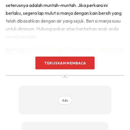
seterusnya adalah muntah-muntah. Jika perkara ini
Sentuhan Midas penuh kemewahan dan elegant
untuk kediaman anda.
berlaku, segera lap mulut si manja dengan kain bersih yang
Rahsia dari IMPIANA, download sekarang di
telah dibasahkan dengan air yang sejuk. Beri si manja susu
untuk diminum. Hubungi pakar atau hantarkan anak anda
ke unit rawatan.
KLIK DI SEENI
TERUSKAN MEMBACA
∞
Ads