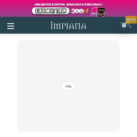
NEW
Ads
Login
|
Register
Buletin
Inspirasi
Bilik Air