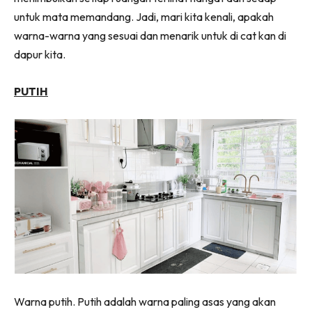
Ilham Impiana 360
untuk mata memandang. Jadi, mari kita kenali, apakah
Ilham Impiana Inspirasi Selebriti
warna-warna yang sesuai dan menarik untuk di cat kan di
Impiana TV
dapur kita.
Casa Impiana
Impiana MakeOver
PUTIH
Lahar Dekor
Sembang Dekor
Sembang Laman
Tip Impiana
Tip Laman
Hub Ideaktiv
Warna putih. Putih adalah warna paling asas yang akan