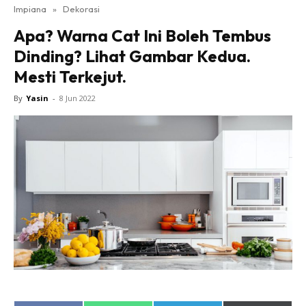
Impiana
»
Dekorasi
Bilik Tidur
Apa? Warna Cat Ini Boleh Tembus
Ruang Makan
Dinding? Lihat Gambar Kedua.
Ruang Tamu
Mesti Terkejut.
Direktori
Interior Design
By
Yasin
-
8 Jun 2022
Landskap
DIY
Bilik Air
Bilik Tidur
Dapur
Ruang Makan
Make Over
Bilik Air
Bilik Tidur
Dapur