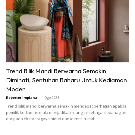
Ads
Warna blue marine. Secara asasnya, warna biru ini adalah
warna yang dapat menimbulkan definisi bersih dan jernih.
Trend Bilik Mandi Berwarna Semakin
Biru adalah warna yang sangat menyegarkan. Oleh kerana
Diminati, Sentuhan Baharu Untuk Kediaman
itu, warna blue marine juga warna yang sempurna untuk
Moden
dipilih apabila hendak cat dapur rumah. Tambahan lagi,
Reporter Impiana
-
4 Ogo 2026
warna blue marine adalah warna yang formal dan sesuai
Trend bilik mandi berwarna semakin mendapat perhatian apabila
untuk dapur yang memilik ruangan yang terbuka.
pemilik kediaman mula menjadikan ruang ini sebagai sebahagian
daripada ekspresi gaya hidup dan identiti rumah.