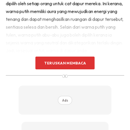
dipilih oleh setiap orang untuk cat dapur mereka. Ini kerana,
Sentuhan Midas penuh kemewahan dan elegant
warna putih memiliki aura yang mewujudkan energi yang
untuk kediaman anda.
Rahsia dari IMPIANA, download sekarang di
tenang dan dapat menghasilkan ruangan di dapur tersebut,
sentiasa selesa dan bersih. Selain dari warna putih yang
tulen, warna putih abu-abu juga boleh dipilih kerana ia
KLIK DI SEENI
sejenis warna yang neutral dan dikategorikan terlalu dingin.
Jadi, ia sesuai untuk warna di dapur anda.
TERUSKAN MEMBACA
∞
Ads
Ads