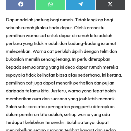
Ruang Makan
Share
Share
Share
Share
on
on
on
on
Ruang Tamu
Facebook
WhatsApp
Telegram
X
Menarik Lagi
Dapur adalah jantung bagi rumah. Tidak lengkap bagi
(Twitter)
Casa Impiana
sebuah rumah jikalau tiada dapur. Oleh kerana itu,
pemilihan warna cat untuk dapur di rumah kita adalah
Impiana Makeover
perkara yang tidak mudah dan kadang-kadang ia amat
Makeover Ruang Selebriti
melecehkan. Warna cat perlulah dipilih dengan teliti dan
Destinasi
bukanlah memilih senang lenang. Ini perlu diterapkan
Hotel
kepada semua orang yang ini deco dapur rumah mereka
Kafe
supaya ia tidak kelihatan biasa atau sederhana. Ini kerana,
Hartanah
pemilihan cat juga dapat menarik perhatian dan pujian
High Rise
daripada tetamu kita. Justeru, warna yang tepat boleh
Landed
memberikan aura dan suasana yang jauh lebih menarik.
Video
Salah satu cara atau peringatan yang perlu diterapkan
Beli Di Mana
dalam pemikiran kita adalah, setiap warna yang ada
Buat Sendiri
terdapat kelebihan tersendiri. Salah satunya, dapat
Ilham Impiana
menimbulkan setiap ruangan terlihat hangat dan sedap