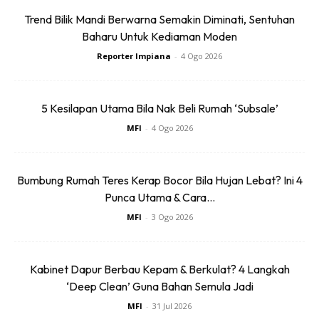
Trend Bilik Mandi Berwarna Semakin Diminati, Sentuhan
Baharu Untuk Kediaman Moden
Reporter Impiana
-
4 Ogo 2026
Ads
5 Kesilapan Utama Bila Nak Beli Rumah ‘Subsale’
MFI
-
4 Ogo 2026
Jadi, itu sahajalah warna-warna cat yang sesuai untuk
Bumbung Rumah Teres Kerap Bocor Bila Hujan Lebat? Ini 4
digunakan mewarnakan dapur di rumah anda. Bagi
Punca Utama & Cara...
pasangan suami isteri yang baru sahaja membangunkan
MFI
-
3 Ogo 2026
rumah tangga, pilih warna cat yang sesuai rasional dan
elegan untuk mencantikkan rumah anda.
Kabinet Dapur Berbau Kepam & Berkulat? 4 Langkah
‘Deep Clean’ Guna Bahan Semula Jadi
Anda mungkin berminat dengan
MFI
-
31 Jul 2026