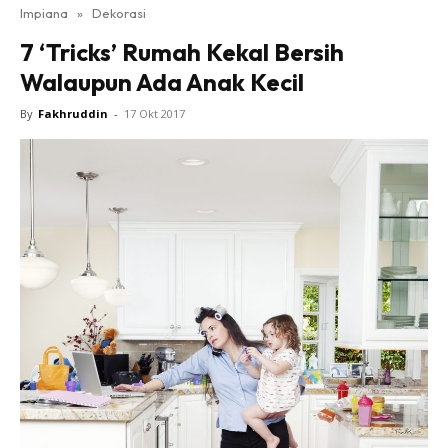
Impiana
»
Dekorasi
Bilik Tidur
7 ‘Tricks’ Rumah Kekal Bersih
Ruang Makan
Walaupun Ada Anak Kecil
Ruang Tamu
Direktori
By
Fakhruddin
-
17 Okt 2017
Interior Design
Landskap
DIY
Bilik Air
Bilik Tidur
Dapur
Ruang Makan
Make Over
Bilik Air
Bilik Tidur
Dapur