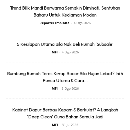
dalam bakul tinggi menggunung. Setiap kali selesai
Trend Bilik Mandi Berwarna Semakin Diminati, Sentuhan
membasuh terus lipat pakaian yang kering dan masukan
Baharu Untuk Kediaman Moden
dalam almari.
Reporter Impiana
-
4 Ogo 2026
5. JANGAN BIAR SINGKI PENUH
5 Kesilapan Utama Bila Nak Beli Rumah ‘Subsale’
Sama juga dengan pinggan mangkuk, jangan biar ia
MFI
-
4 Ogo 2026
memenuhi singki. Basuh pinggan setiap kali selepas makan.
Jika anda rasa malas juga, didik anak dan ahli keluarga yang
lain untuk membasuh pinggan selepas digunakan.
Bumbung Rumah Teres Kerap Bocor Bila Hujan Lebat? Ini 4
Punca Utama & Cara...
MFI
-
3 Ogo 2026
Kabinet Dapur Berbau Kepam & Berkulat? 4 Langkah
‘Deep Clean’ Guna Bahan Semula Jadi
Ads
MFI
-
31 Jul 2026