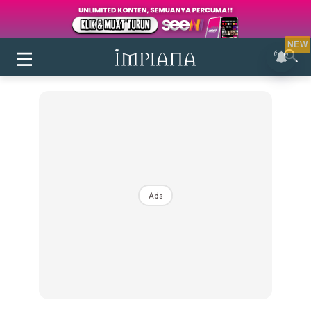
NEW
Ads
Login
|
Register
Buletin
Inspirasi
Bilik Air