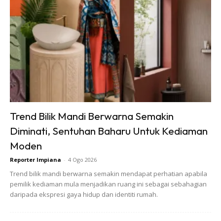
Selimut lah benda paling penting untuk katil kelihatan
kemas.
Ads
Trend Bilik Mandi Berwarna Semakin
Diminati, Sentuhan Baharu Untuk Kediaman
Moden
Reporter Impiana
-
4 Ogo 2026
Trend bilik mandi berwarna semakin mendapat perhatian apabila
4. SELEPAS BASUH BAJU TERUS LIPAT
pemilik kediaman mula menjadikan ruang ini sebagai sebahagian
Pakaian yang tidak diurus dengan baik selalu jadi punca
daripada ekspresi gaya hidup dan identiti rumah.
rumah nampak bersepah. Jadi jangan biarkan baju kotor
bertimbun dan jangan juga biar baju yang sudah kering