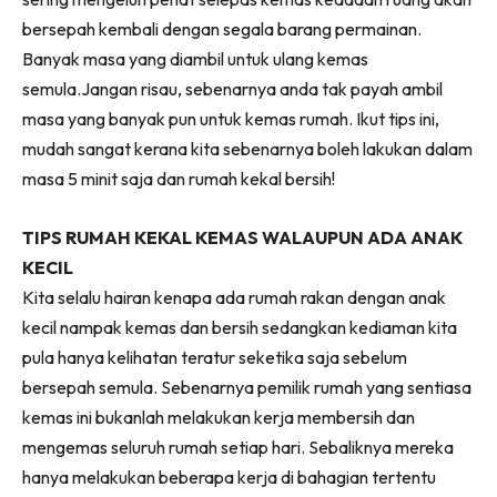
Ilham Impiana 360
bersepah kembali dengan segala barang permainan.
Ilham Impiana Inspirasi Selebriti
Banyak masa yang diambil untuk ulang kemas
Impiana TV
semula.Jangan risau, sebenarnya anda tak payah ambil
Casa Impiana
masa yang banyak pun untuk kemas rumah. Ikut tips ini,
Impiana MakeOver
mudah sangat kerana kita sebenarnya boleh lakukan dalam
Lahar Dekor
masa 5 minit saja dan rumah kekal bersih!
Sembang Dekor
TIPS RUMAH KEKAL KEMAS WALAUPUN ADA ANAK
Sembang Laman
KECIL
Tip Impiana
Kita selalu hairan kenapa ada rumah rakan dengan anak
Tip Laman
kecil nampak kemas dan bersih sedangkan kediaman kita
pula hanya kelihatan teratur seketika saja sebelum
bersepah semula. Sebenarnya pemilik rumah yang sentiasa
Hub Ideaktiv
kemas ini bukanlah melakukan kerja membersih dan
mengemas seluruh rumah setiap hari. Sebaliknya mereka
hanya melakukan beberapa kerja di bahagian tertentu