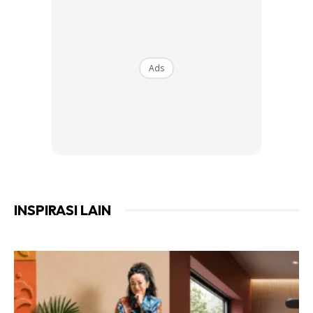
Ads
2. BUANG SAMPAH SETIAP HARI
Anda perlu jadualkan waktu membuang sampah anda pada
waktu pagi sebelum keluar rumah ataupun pada waktu
malam. Jangan tunggu bakul sampah penuh baru terdetik
nak buang sampah. Ini akan menyumbangkan bau yang
kurang menyenangkan serta mengundang haiwan dan
INSPIRASI LAIN
serangga seperti Cik T dan Lalat.
3. KEMAS KATIL
Kemas katil dan bilik anda sebaik bangun tidur. Celik je
mata terus lipat selimut tu jangan tinggal macam tu je.