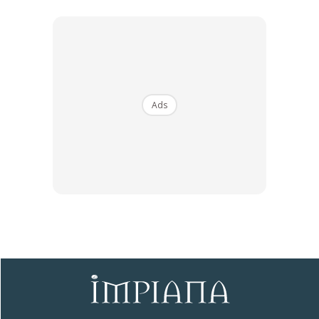
6. PASTIKAN KAUNTER DAPUR SENTIASA BERSIH
Selepas basuh, terus susun pinggan mangkuk, kuali dan
Ads
periuk di tempatnya. Simpan juga baki lauk pauk dalam
bekas berpenutup bukan di atas pinggan. Buang sampah
setiap kali bakul penuh. Jangan sampai tamat tarikh luput
pula.
Anda mungkin berminat dengan