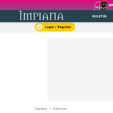
BULETIN
Login
|
Register
Impiana
»
Dekorasi