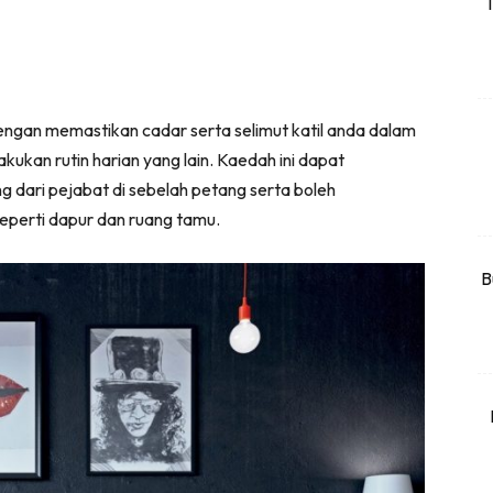
T
rtanah
High Rise
Landed
an memastikan cadar serta selimut katil anda dalam
li Di Mana
kukan rutin harian yang lain. Kaedah ini dapat
at Sendiri
dari pejabat di sebelah petang serta boleh
ham Impiana
eperti dapur dan ruang tamu.
Ilham Impiana 360
Ilham Impiana Inspirasi Selebriti
B
piana TV
Casa Impiana
Impiana MakeOver
har Dekor
mbang Dekor
mbang Laman