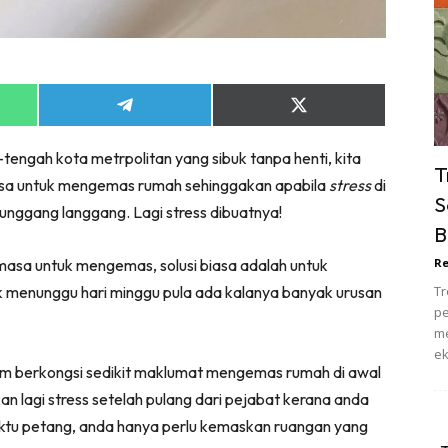
ik Tidur
pur
ang Makan
ver
Share
Share
on
on
ik Air
App
Telegram
X
tengah kota metrpolitan yang sibuk tanpa henti, kita
(Twitter)
ik Tidur
T
masa untuk mengemas rumah sehinggakan apabila
stress
di
pur
S
unggang langgang. Lagi stress dibuatnya!
ang Makan
B
ang Tamu
masa untuk mengemas, solusi biasa adalah untuk
Re
 Lagi
 menunggu hari minggu pula ada kalanya banyak urusan
Tr
sa Impiana
pe
piana Makeover
me
ek
keover Ruang Selebriti
am berkongsi sedikit maklumat mengemas rumah di awal
stinasi
an lagi stress setelah pulang dari pejabat kerana anda
Hotel
aktu petang, anda hanya perlu kemaskan ruangan yang
Kafe