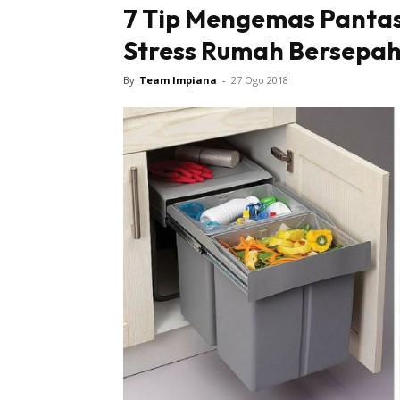
7 Tip Mengemas Pantas
Stress Rumah Bersepa
By
Team Impiana
-
27 Ogo 2018
Buletin
Inspiras
Bil
Bil
Ru
Ru
Direkto
In
La
DIY
Bil