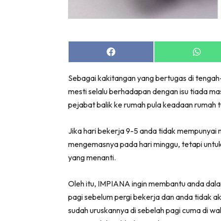
Bil
Da
Ru
Make O
Share
Share
on
on
Bil
Facebook
Whats
Sebagai kakitangan yang bertugas di tengah-
Bil
mesti selalu berhadapan dengan isu tiada 
Da
pejabat balik ke rumah pula keadaan rumah t
Ru
Ru
Jika hari bekerja 9-5 anda tidak mempunyai 
Menarik
mengemasnya pada hari minggu, tetapi untuk
Ca
yang menanti.
Im
Ma
Oleh itu, IMPIANA ingin membantu anda dal
De
pagi sebelum pergi bekerja dan anda tidak ak
sudah uruskannya di sebelah pagi cuma di w