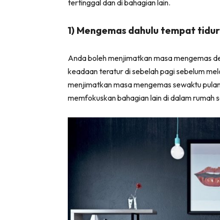
tertinggal dan di bahagian lain.
Ha
1) Mengemas dahulu tempat tidur
Video
Anda boleh menjimatkan masa mengemas deng
Be
keadaan teratur di sebelah pagi sebelum mela
Bu
menjimatkan masa mengemas sewaktu pulang 
Il
memfokuskan bahagian lain di dalam rumah s
Im
La
Se
Se