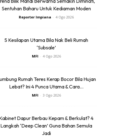
rend Bilik Mandi Berwarna Semakin Diminati,
Sentuhan Baharu Untuk Kediaman Moden
Reporter Impiana
-
4 Ogo 2026
5 Kesilapan Utama Bila Nak Beli Rumah
‘Subsale’
MFI
-
4 Ogo 2026
umbung Rumah Teres Kerap Bocor Bila Hujan
Lebat? Ini 4 Punca Utama & Cara...
MFI
-
3 Ogo 2026
Kabinet Dapur Berbau Kepam & Berkulat? 4
Langkah ‘Deep Clean’ Guna Bahan Semula
Jadi