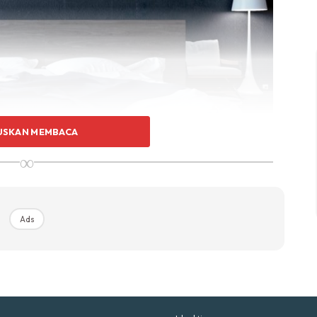
p Impiana
p Laman
Hub Ideaktiv
USKAN MEMBACA
∞
uhan Midas penuh kemewahan dan elegant untuk ked
nda.
Rahsia dari IMPIANA, download sekarang di
Ads
KLIK DI SEENI
erus mandi untuk memyegarkan diri selepas tidur yang
stikan bilik air anda dalam keadaan yang teratur tanpa