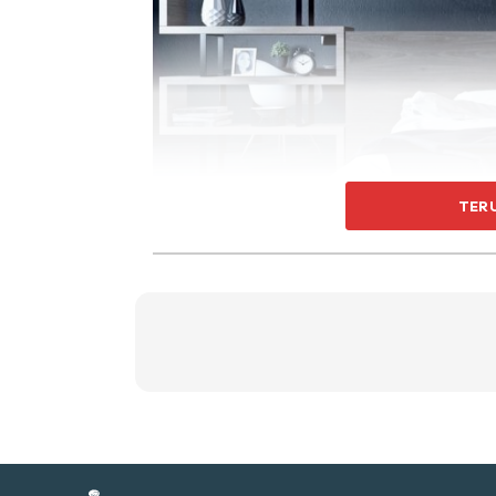
Ti
Ti
TER
Sent
a
2) Kemas bilik air
Selepas bangun dari tidur, anda pasti akan t
panjang. Apa yang penting adalah untuk mema