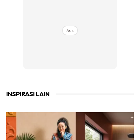
tamu. Selain itu juga, troli hidangan ini boleh berfungsi
sebagai rak hiasan atau meja konsol
Ads
Ads
INSPIRASI LAIN