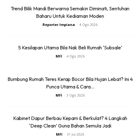
Wallpaper mudah tanggal
Trend Bilik Mandi Berwarna Semakin Diminati, Sentuhan
Baharu Untuk Kediaman Moden
Cat antara perkara yang paling tidak diendahkan oleh
Reporter Impiana
-
4 Ogo 2026
pemilik. Walaupun sudah beberapa kali bertukar penyewa,
rumah yang disewakan tetap begitu. Walaupun ada
5 Kesilapan Utama Bila Nak Beli Rumah ‘Subsale’
tawaran dari penyewa untuk mengecat kediaman tapi
MFI
-
4 Ogo 2026
perlu di tolak harga sewaan bulanan, ada pemilik tidak
sanggup kerugian. Apa kata gunakan wallpaper yang
mudah untuk ditanggalkan, hasilnya anda tidak perlu
Bumbung Rumah Teres Kerap Bocor Bila Hujan Lebat? Ini 4
membazir tenaga mengecat rumah sewa kerana bila
Punca Utama & Cara...
sampai masa untuk anda angkat kaki, anda perlu tepekkan
MFI
-
3 Ogo 2026
semula dinding kediaman menggunakan warna yang sama
seperti warna asal.
Kabinet Dapur Berbau Kepam & Berkulat? 4 Langkah
‘Deep Clean’ Guna Bahan Semula Jadi
MFI
-
31 Jul 2026