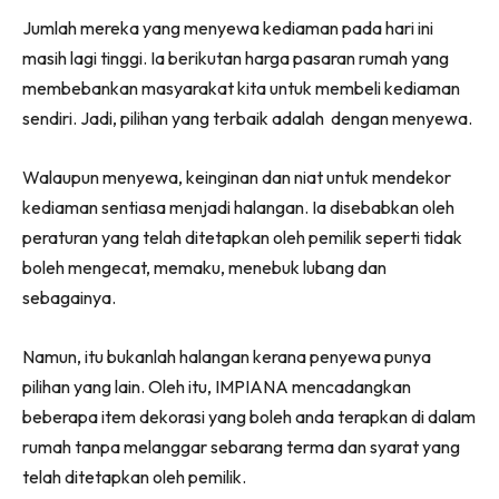
Ruang Makan
Facebook
WhatsApp
Telegram
X
Jumlah mereka yang menyewa kediaman pada hari ini
(Twitter)
Ruang Tamu
masih lagi tinggi. Ia berikutan harga pasaran rumah yang
Menarik Lagi
membebankan masyarakat kita untuk membeli kediaman
Casa Impiana
sendiri. Jadi, pilihan yang terbaik adalah dengan menyewa.
Impiana Makeover
Makeover Ruang Selebriti
Walaupun menyewa, keinginan dan niat untuk mendekor
Destinasi
kediaman sentiasa menjadi halangan. Ia disebabkan oleh
Hotel
peraturan yang telah ditetapkan oleh pemilik seperti tidak
Kafe
boleh mengecat, memaku, menebuk lubang dan
Hartanah
sebagainya.
High Rise
Namun, itu bukanlah halangan kerana penyewa punya
Landed
pilihan yang lain. Oleh itu, IMPIANA mencadangkan
Video
beberapa item dekorasi yang boleh anda terapkan di dalam
Beli Di Mana
rumah tanpa melanggar sebarang terma dan syarat yang
Buat Sendiri
telah ditetapkan oleh pemilik.
Ilham Impiana