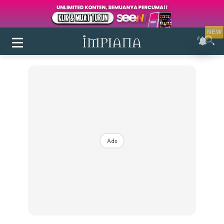
NEW
Ads
Login
|
Register
Buletin
Inspirasi
Bilik Air