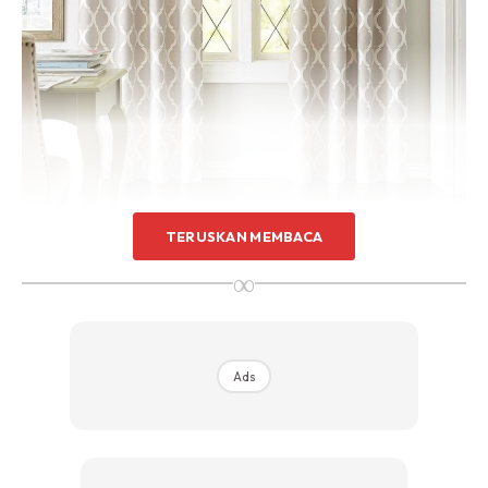
Sentuhan Midas penuh kemewahan dan elegant
untuk kediaman anda.
Rahsia dari IMPIANA, download sekarang di
KLIK DI SEENI
TERUSKAN MEMBACA
Troli hidangan
∞
Solusi terbaik untuk mereka yang cemerkap, anda boleh
gunakan troli ini sebagai elemen hidangan buat tetamu
Ads
serta membantu anda menjaga kebersihan terutamanya
daripada lauk yang berkuah tumpah ke atas lantai.
Bayangkan hidangan lazat anda yang disediakan di dapur,
diarak dengan megah dari dapur ke meja makan ruang