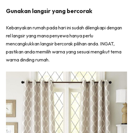
Ilham Impiana 360
Gunakan langsir yang bercorak
Ilham Impiana Inspirasi Selebriti
Impiana TV
Kebanyakan rumah pada hari ini sudah dilengkapi dengan
Casa Impiana
rel langsir yang mana penyewa hanya perlu
Impiana MakeOver
mencangkukkan langsir bercorak pilihan anda. INGAT,
Lahar Dekor
pastikan anda memilih warna yang sesuai mengikut tema
Sembang Dekor
warna dinding rumah.
Sembang Laman
Tip Impiana
Tip Laman
Hub Ideaktiv