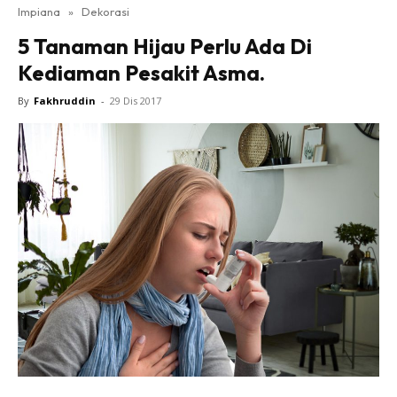
Impiana
»
Dekorasi
Bilik Tidur
5 Tanaman Hijau Perlu Ada Di
Ruang Makan
Kediaman Pesakit Asma.
Ruang Tamu
Direktori
By
Fakhruddin
-
29 Dis 2017
Interior Design
Landskap
DIY
Bilik Air
Bilik Tidur
Dapur
Ruang Makan
Make Over
Bilik Air
Bilik Tidur
Dapur