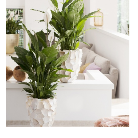
Ilham Impiana 360
Ilham Impiana Inspirasi Selebriti
Impiana TV
Casa Impiana
Impiana MakeOver
Lahar Dekor
Sembang Dekor
Sembang Laman
Tip Impiana
Tip Laman
Hub Ideaktiv