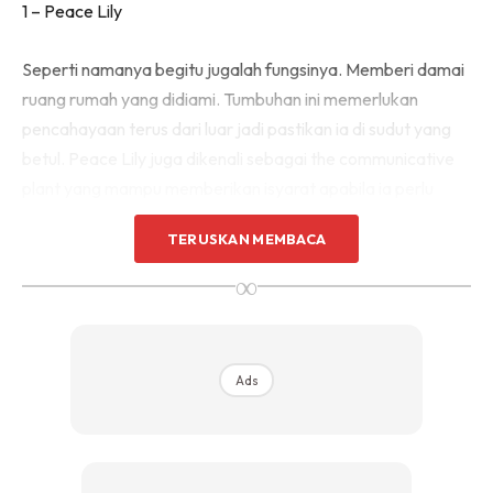
1 – Peace Lily
Sentuhan Midas penuh kemewahan dan elegant
untuk kediaman anda.
Rahsia dari IMPIANA, download sekarang di
Seperti namanya begitu jugalah fungsinya. Memberi damai
ruang rumah yang didiami. Tumbuhan ini memerlukan
pencahayaan terus dari luar jadi pastikan ia di sudut yang
KLIK DI SEENI
betul. Peace Lily juga dikenali sebagai the communicative
plant yang mampu memberikan isyarat apabila ia perlu
disiram dan dijaga.
TERUSKAN MEMBACA
∞
TIP: Ruang luas putih dan bersiling tinggi mampu
menyerlahkan Peace Lily di kediaman.
Ads