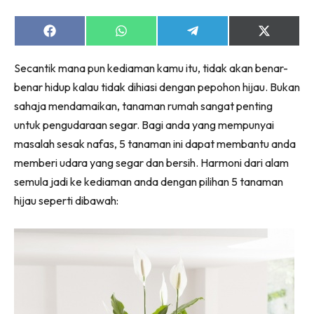
Ruang Makan
Ruang Tamu
Share
Share
Share
Share
Menarik Lagi
on
on
on
on
Facebook
WhatsApp
Telegram
X
Casa Impiana
Secantik mana pun kediaman kamu itu, tidak akan benar-
(Twitter)
Impiana Makeover
benar hidup kalau tidak dihiasi dengan pepohon hijau. Bukan
Makeover Ruang Selebriti
sahaja mendamaikan, tanaman rumah sangat penting
untuk pengudaraan segar. Bagi anda yang mempunyai
Destinasi
masalah sesak nafas, 5 tanaman ini dapat membantu anda
Hotel
memberi udara yang segar dan bersih. Harmoni dari alam
Kafe
semula jadi ke kediaman anda dengan pilihan 5 tanaman
Hartanah
hijau seperti dibawah:
High Rise
Landed
Video
Beli Di Mana
Buat Sendiri
Ilham Impiana