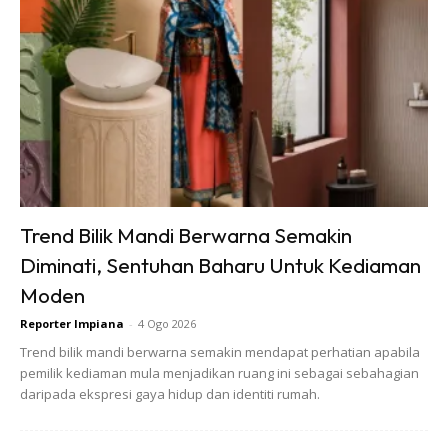
2 – Dieffenbachia Camilla
Tempatkan di ruang cahaya. Suhu sesuai untuk tumbuhan ini
adalah di bawah 65 darjah. Pun begitu, ia agak rapuh dan
kering di hujungnya. Pastikan anda menjaganya dengan
cermat. Apa yang pasti Dieffenbachia Camilla mampu
memberi pengudaraan yang baik bagi setiap kediaman.
Trend Bilik Mandi Berwarna Semakin
Diminati, Sentuhan Baharu Untuk Kediaman
Moden
Reporter Impiana
-
4 Ogo 2026
TIP: Perlu rajin menjaganya dan pastikan jangan dibiar ia
Trend bilik mandi berwarna semakin mendapat perhatian apabila
kering. Tempatkan di ruang luas dan punya banyak sumber
pemilik kediaman mula menjadikan ruang ini sebagai sebahagian
cahaya.
daripada ekspresi gaya hidup dan identiti rumah.