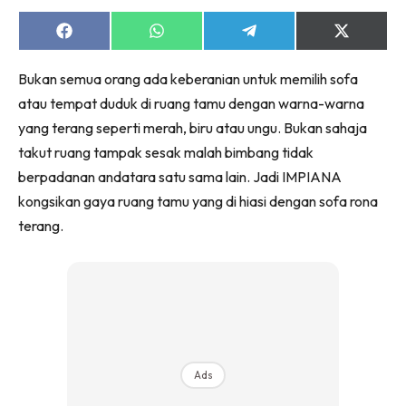
Ruang Makan
Ruang Tamu
Share
Share
Share
Share
on
on
on
on
Menarik Lagi
Facebook
WhatsApp
Telegram
X
Bukan semua orang ada keberanian untuk memilih sofa
(Twitter)
Casa Impiana
atau tempat duduk di ruang tamu dengan warna-warna
Impiana Makeover
yang terang seperti merah, biru atau ungu. Bukan sahaja
Makeover Ruang Selebriti
takut ruang tampak sesak malah bimbang tidak
Destinasi
berpadanan andatara satu sama lain. Jadi IMPIANA
Hotel
kongsikan gaya ruang tamu yang di hiasi dengan sofa rona
Kafe
terang.
Hartanah
High Rise
Landed
Video
Beli Di Mana
Buat Sendiri
Ads
Ilham Impiana