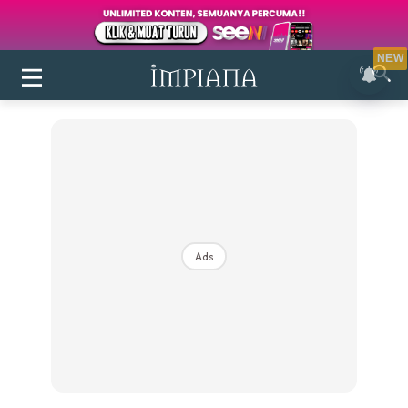
NEW
Ads
Login
|
Register
Buletin
Inspirasi
Bilik Air