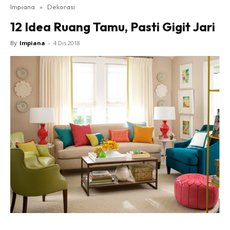
Impiana
»
Dekorasi
Bilik Tidur
12 Idea Ruang Tamu, Pasti Gigit Jari
Ruang Makan
Ruang Tamu
By
Impiana
-
4 Dis 2018
Direktori
Interior Design
Landskap
DIY
Bilik Air
Bilik Tidur
Dapur
Ruang Makan
Make Over
Bilik Air
Bilik Tidur
Dapur