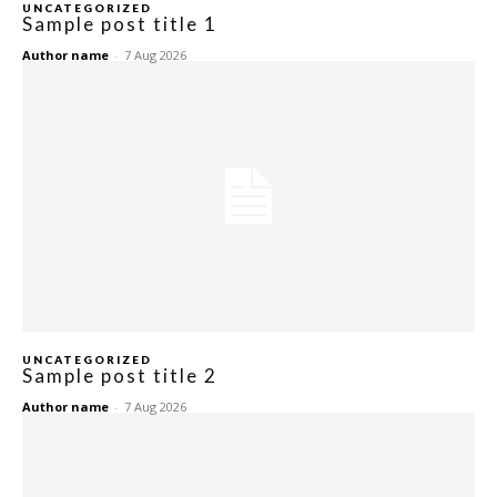
UNCATEGORIZED
Dapur
Sample post title 1
Ruang Makan
Author name
-
7 Aug 2026
Ruang Tamu
Menarik Lagi
Casa Impiana
Impiana Makeover
Makeover Ruang Selebriti
Destinasi
Hotel
Kafe
Hartanah
High Rise
UNCATEGORIZED
Sample post title 2
Landed
Author name
-
7 Aug 2026
Video
Beli Di Mana
Buat Sendiri