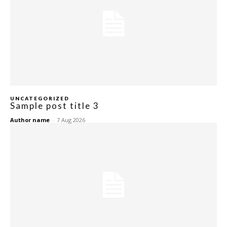
Ilham Impiana
Ilham Impiana 360
Ilham Impiana Inspirasi Selebriti
Impiana TV
Casa Impiana
Impiana MakeOver
Lahar Dekor
UNCATEGORIZED
Sample post title 3
Sembang Dekor
Author name
-
7 Aug 2026
Sembang Laman
Tip Impiana
Tip Laman
Hub Ideaktiv