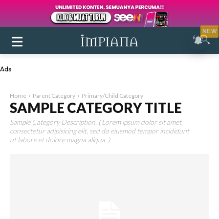
NEW
Ads
Home
Parent Category
Primary/Child Category
SAMPLE CATEGORY TITLE
Sample Category Description. ( Lorem ipsum dolor sit amet,
consectetur adipisicing elit, sed do eiusmod tempor incididunt
ut labore et dolore magna aliqua. )
Login
|
Register
Buletin