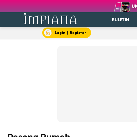
BULETIN
Login
|
Register