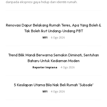
daripada ekspresi gaya hidup dan identiti rumah.
Renovasi Dapur Belakang Rumah Teres, Apa Yang Boleh &
Tak Boleh Ikut Undang-Undang PBT
MFI
-
6 Ogo 2026
Trend Bilik Mandi Berwarna Semakin Diminati, Sentuhan
Baharu Untuk Kediaman Moden
Reporter Impiana
-
4 Ogo 2026
5 Kesilapan Utama Bila Nak Beli Rumah ‘Subsale’
MFI
-
4 Ogo 2026