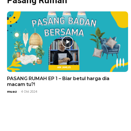
Pasang Rumah
Buletin
PASANG RUMAH EP 1 – Biar betul harga dia
Inspiras
macam tu?!
Bil
muaz
-
4 Okt 2024
Bil
Ru
Ru
Direkto