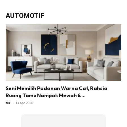
Ruang Makan
AUTOMOTIF
Ruang Tamu
Direktori
Interior Design
Landskap
DIY
Bilik Air
Bilik Tidur
Dapur
Ruang Makan
Make Over
Seni Memilih Padanan Warna Cat, Rahsia
Ruang Tamu Nampak Mewah &...
Bilik Air
Bilik Tidur
MFI
-
13 Apr 2026
Dapur
Ruang Makan
Ruang Tamu