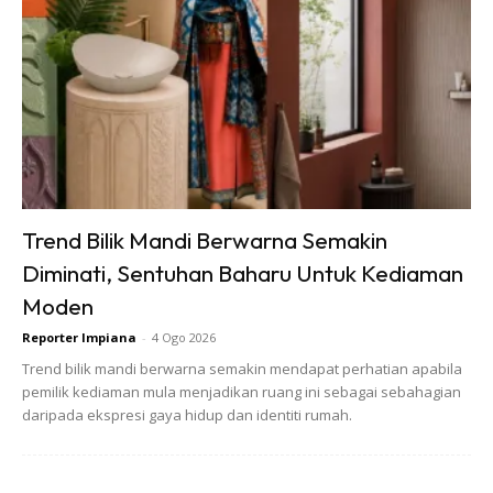
Ilham Impiana Inspirasi Selebriti
Impiana TV
Casa Impiana
Impiana MakeOver
Lahar Dekor
Sembang Dekor
Sembang Laman
Tip Impiana
Trend Bilik Mandi Berwarna Semakin
Tip Laman
Diminati, Sentuhan Baharu Untuk Kediaman
Moden
Reporter Impiana
-
4 Ogo 2026
Hub Ideaktiv
Trend bilik mandi berwarna semakin mendapat perhatian apabila
pemilik kediaman mula menjadikan ruang ini sebagai sebahagian
daripada ekspresi gaya hidup dan identiti rumah.