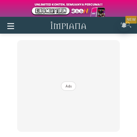
NEW
Login
|
Register
Ads
Buletin
Inspirasi
Bilik Air
Bilik Tidur